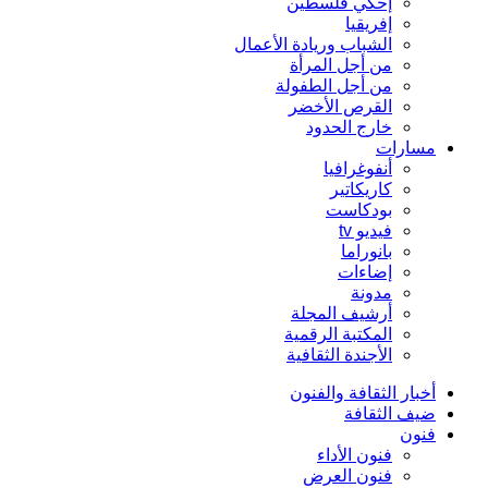
إحكي فلسطين
إفريقيا
الشباب وريادة الأعمال
من أجل المرأة
من أجل الطفولة
القرص الأخضر
خارج الحدود
مسارات
أنفوغرافيا
كاريكاتير
بودكاست
فيديو tv
بانوراما
إضاءات
مدونة
أرشيف المجلة
المكتبة الرقمية
الأجندة الثقافية
أخبار الثقافة والفنون
ضيف الثقافة
فنون
فنون الأداء
فنون العرض