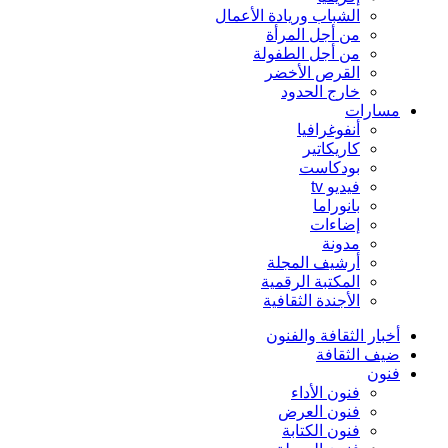
الشباب وريادة الأعمال
من أجل المرأة
من أجل الطفولة
القرص الأخضر
خارج الحدود
مسارات
أنفوغرافيا
كاريكاتير
بودكاست
فيديو tv
بانوراما
إضاءات
مدونة
أرشيف المجلة
المكتبة الرقمية
الأجندة الثقافية
أخبار الثقافة والفنون
ضيف الثقافة
فنون
فنون الأداء
فنون العرض
فنون الكتابة