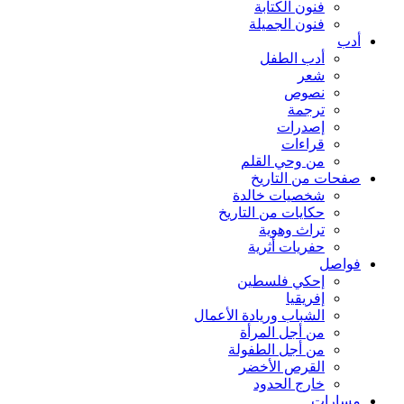
فنون الكتابة
فنون الجميلة
أدب
أدب الطفل
شعر
نصوص
ترجمة
إصدرات
قراءات
من وحي القلم
صفحات من التاريخ
شخصيات خالدة
حكايات من التاريخ
تراث وهوية
حفريات أثرية
فواصل
إحكي فلسطين
إفريقيا
الشباب وريادة الأعمال
من أجل المرأة
من أجل الطفولة
القرص الأخضر
خارج الحدود
مسارات