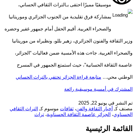
موسيقيًا مميزًا احتفى بـالتراث الثقافي الحساني،
بمشاركة فرق تقليدية من الجنوب الجزائري وموريتانيا
والصحراء الغربية. أقيم الحفل أمام جمهور غفير وحضره
وزير الثقافة والفنون الجزائري، زهير بللو، ونظيراه من موريتانيا
والصحراء الغربية. جاءت هذه الأمسية ضمن فعاليات “الجزائر،
عاصمة الثقافة الحسانية”، حيث استمتع الجمهور في المسرح
الوطني محي…
متابعة قراءة
الجزائر تحتفي بالتراث الحساني
المشترك في أمسية موسيقية رائعة
تم النشر في
يونيو 22, 2025
مصنف كـ
أخبار الثقافة والفن
،
ثقافات
موسوم كـ
التراث الثقافي
الحسناوي
،
الجزائر عاصمة الثقافة الحسناوية
،
تراث
القائمة الرئيسية