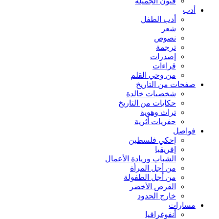
فنون الجميلة
أدب
أدب الطفل
شعر
نصوص
ترجمة
إصدرات
قراءات
من وحي القلم
صفحات من التاريخ
شخصيات خالدة
حكايات من التاريخ
تراث وهوية
حفريات أثرية
فواصل
إحكي فلسطين
إفريقيا
الشباب وريادة الأعمال
من أجل المرأة
من أجل الطفولة
القرص الأخضر
خارج الحدود
مسارات
أنفوغرافيا