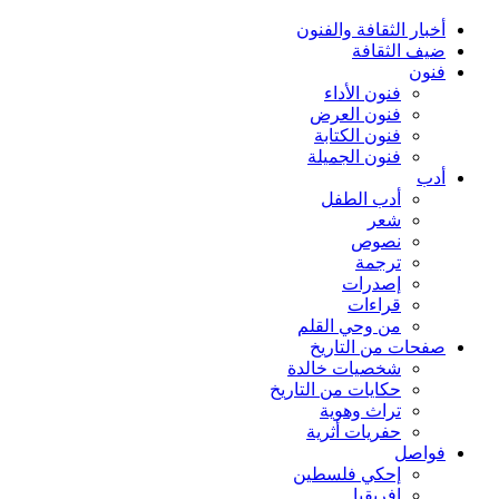
أخبار الثقافة والفنون
ضيف الثقافة
فنون
فنون الأداء
فنون العرض
فنون الكتابة
فنون الجميلة
أدب
أدب الطفل
شعر
نصوص
ترجمة
إصدرات
قراءات
من وحي القلم
صفحات من التاريخ
شخصيات خالدة
حكايات من التاريخ
تراث وهوية
حفريات أثرية
فواصل
إحكي فلسطين
إفريقيا