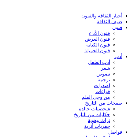
أخبار الثقافة والفنون
ضيف الثقافة
فنون
فنون الأداء
فنون العرض
فنون الكتابة
فنون الجميلة
أدب
أدب الطفل
شعر
نصوص
ترجمة
إصدرات
قراءات
من وحي القلم
صفحات من التاريخ
شخصيات خالدة
حكايات من التاريخ
تراث وهوية
حفريات أثرية
فواصل