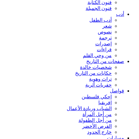
فنون الكتابة
فنون الجميلة
أدب
أدب الطفل
شعر
نصوص
ترجمة
إصدرات
قراءات
من وحي القلم
صفحات من التاريخ
شخصيات خالدة
حكايات من التاريخ
تراث وهوية
حفريات أثرية
فواصل
إحكي فلسطين
إفريقيا
الشباب وريادة الأعمال
من أجل المرأة
من أجل الطفولة
القرص الأخضر
خارج الحدود
مسارات