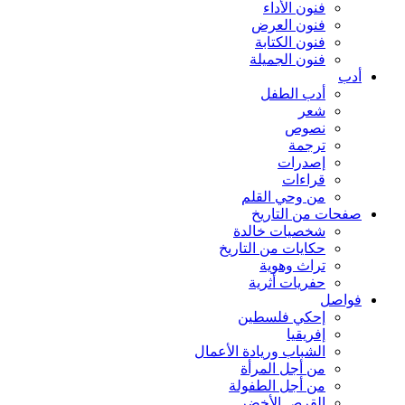
فنون الأداء
فنون العرض
فنون الكتابة
فنون الجميلة
أدب
أدب الطفل
شعر
نصوص
ترجمة
إصدرات
قراءات
من وحي القلم
صفحات من التاريخ
شخصيات خالدة
حكايات من التاريخ
تراث وهوية
حفريات أثرية
فواصل
إحكي فلسطين
إفريقيا
الشباب وريادة الأعمال
من أجل المرأة
من أجل الطفولة
القرص الأخضر