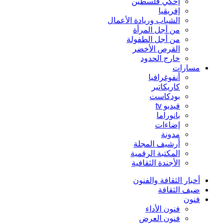
إحكي فلسطين
إفريقيا
الشباب وريادة الأعمال
من أجل المرأة
من أجل الطفولة
القرص الأخضر
خارج الحدود
مسارات
أنفوغرافيا
كاريكاتير
بودكاست
فيديو tv
بانوراما
إضاءات
مدونة
أرشيف المجلة
المكتبة الرقمية
الأجندة الثقافية
أخبار الثقافة والفنون
ضيف الثقافة
فنون
فنون الأداء
فنون العرض