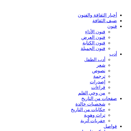
أخبار الثقافة والفنون
ضيف الثقافة
فنون
فنون الأداء
فنون العرض
فنون الكتابة
فنون الجميلة
أدب
أدب الطفل
شعر
نصوص
ترجمة
إصدرات
قراءات
من وحي القلم
صفحات من التاريخ
شخصيات خالدة
حكايات من التاريخ
تراث وهوية
حفريات أثرية
فواصل