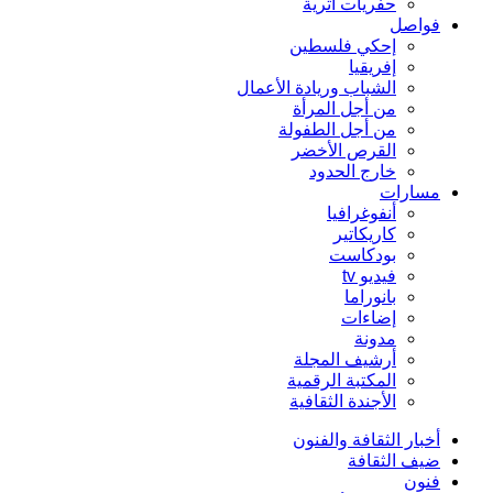
حفريات أثرية
فواصل
إحكي فلسطين
إفريقيا
الشباب وريادة الأعمال
من أجل المرأة
من أجل الطفولة
القرص الأخضر
خارج الحدود
مسارات
أنفوغرافيا
كاريكاتير
بودكاست
فيديو tv
بانوراما
إضاءات
مدونة
أرشيف المجلة
المكتبة الرقمية
الأجندة الثقافية
أخبار الثقافة والفنون
ضيف الثقافة
فنون