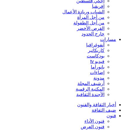
إحكي فلسطين
إفريقيا
الشباب وريادة الأعمال
من أجل المرأة
من أجل الطفولة
القرص الأخضر
خارج الحدود
مسارات
أنفوغرافيا
كاريكاتير
بودكاست
فيديو tv
بانوراما
إضاءات
مدونة
أرشيف المجلة
المكتبة الرقمية
الأجندة الثقافية
أخبار الثقافة والفنون
ضيف الثقافة
فنون
فنون الأداء
فنون العرض