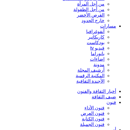
من أجل المرأة
من أجل الطفولة
القرص الأخضر
خارج الحدود
مسارات
أنفوغرافيا
كاريكاتير
بودكاست
فيديو tv
بانوراما
إضاءات
مدونة
أرشيف المجلة
المكتبة الرقمية
الأجندة الثقافية
أخبار الثقافة والفنون
ضيف الثقافة
فنون
فنون الأداء
فنون العرض
فنون الكتابة
فنون الجميلة
أدب