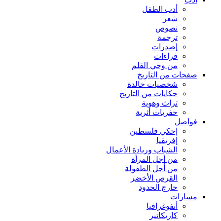
أدب الطفل
شعر
نصوص
ترجمة
إصدرات
قراءات
من وحي القلم
صفحات من التاريخ
شخصيات خالدة
حكايات من التاريخ
تراث وهوية
حفريات أثرية
فواصل
إحكي فلسطين
إفريقيا
الشباب وريادة الأعمال
من أجل المرأة
من أجل الطفولة
القرص الأخضر
خارج الحدود
مسارات
أنفوغرافيا
كاريكاتير