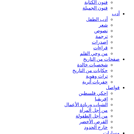
فنون الكتابة
فنون الجميلة
أدب
أدب الطفل
شعر
نصوص
ترجمة
إصدرات
قراءات
من وحي القلم
صفحات من التاريخ
شخصيات خالدة
حكايات من التاريخ
تراث وهوية
حفريات أثرية
فواصل
إحكي فلسطين
إفريقيا
الشباب وريادة الأعمال
من أجل المرأة
من أجل الطفولة
القرص الأخضر
خارج الحدود
مسارات