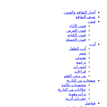
أخبار الثقافة والفنون
ضيف الثقافة
فنون
فنون الأداء
فنون العرض
فنون الكتابة
فنون الجميلة
أدب
أدب الطفل
شعر
نصوص
ترجمة
إصدرات
قراءات
من وحي القلم
صفحات من التاريخ
شخصيات خالدة
حكايات من التاريخ
تراث وهوية
حفريات أثرية
فواصل