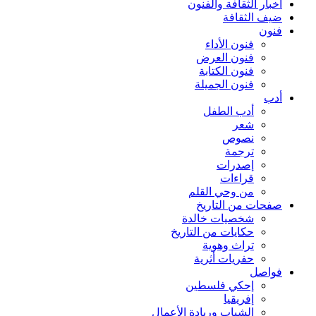
أخبار الثقافة والفنون
ضيف الثقافة
فنون
فنون الأداء
فنون العرض
فنون الكتابة
فنون الجميلة
أدب
أدب الطفل
شعر
نصوص
ترجمة
إصدرات
قراءات
من وحي القلم
صفحات من التاريخ
شخصيات خالدة
حكايات من التاريخ
تراث وهوية
حفريات أثرية
فواصل
إحكي فلسطين
إفريقيا
الشباب وريادة الأعمال