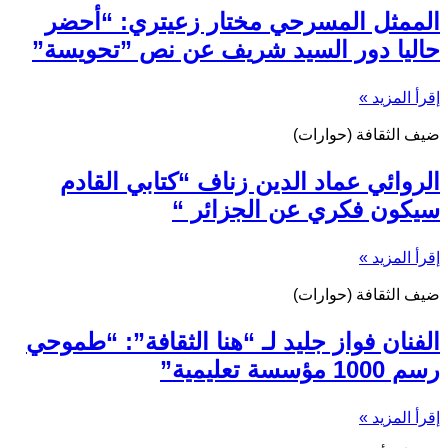
الممثل المسرحي مختار زعيتري: “أحضر
حاليا دور السيد شريف عن نص ”تحويسة”
إقرأ المزيد »
ضيف الثقافة (حوارات)
الروائي عماد الدين زناف “كتابي القادم
سيكون فكري عن الجزائر “
إقرأ المزيد »
ضيف الثقافة (حوارات)
الفنان فواز جليد لـ “هنا الثقافة”: “طموحي
رسم 1000 مؤسسة تعليمية”
إقرأ المزيد »