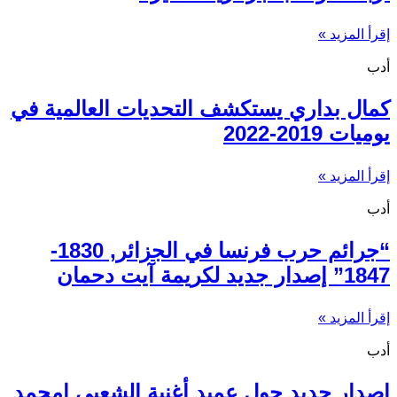
إقرأ المزيد »
أدب
كمال بداري يستكشف التحديات العالمية في
يوميات 2019-2022
إقرأ المزيد »
أدب
“جرائم حرب فرنسا في الجزائر, 1830-
1847” إصدار جديد لكريمة آيت دحمان
إقرأ المزيد »
أدب
إصدار جديد حول عميد أغنية الشعبي امحمد