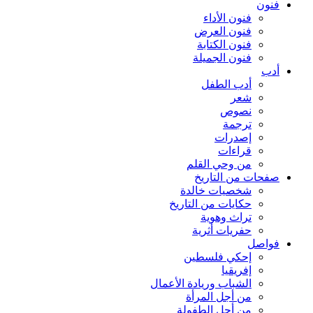
فنون
فنون الأداء
فنون العرض
فنون الكتابة
فنون الجميلة
أدب
أدب الطفل
شعر
نصوص
ترجمة
إصدرات
قراءات
من وحي القلم
صفحات من التاريخ
شخصيات خالدة
حكايات من التاريخ
تراث وهوية
حفريات أثرية
فواصل
إحكي فلسطين
إفريقيا
الشباب وريادة الأعمال
من أجل المرأة
من أجل الطفولة