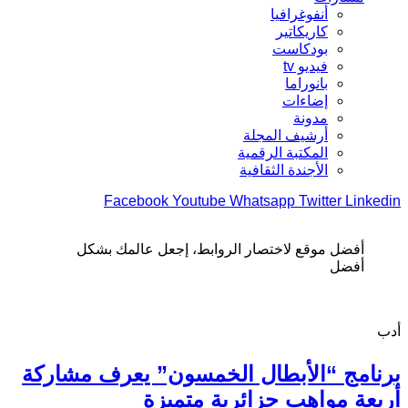
أنفوغرافيا
كاريكاتير
بودكاست
فيديو tv
بانوراما
إضاءات
مدونة
أرشيف المجلة
المكتبة الرقمية
الأجندة الثقافية
Facebook
Youtube
Whatsapp
Twitter
Linkedin
أفضل موقع لاختصار الروابط، إجعل عالمك بشكل
أفضل
أدب
برنامج “الأبطال الخمسون” يعرف مشاركة
أربعة مواهب جزائرية متميزة