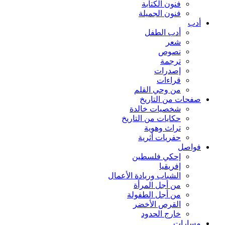
فنون الكتابة
فنون الجميلة
أدب
أدب الطفل
شعر
نصوص
ترجمة
إصدرات
قراءات
من وحي القلم
صفحات من التاريخ
شخصيات خالدة
حكايات من التاريخ
تراث وهوية
حفريات أثرية
فواصل
إحكي فلسطين
إفريقيا
الشباب وريادة الأعمال
من أجل المرأة
من أجل الطفولة
القرص الأخضر
خارج الحدود
مسارات