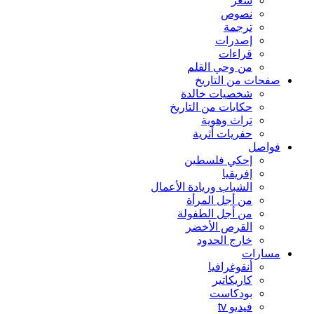
شعر
نصوص
ترجمة
إصدرات
قراءات
من وحي القلم
صفحات من التاريخ
شخصيات خالدة
حكايات من التاريخ
تراث وهوية
حفريات أثرية
فواصل
إحكي فلسطين
إفريقيا
الشباب وريادة الأعمال
من أجل المرأة
من أجل الطفولة
القرص الأخضر
خارج الحدود
مسارات
أنفوغرافيا
كاريكاتير
بودكاست
فيديو tv