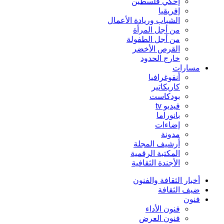
إحكي فلسطين
إفريقيا
الشباب وريادة الأعمال
من أجل المرأة
من أجل الطفولة
القرص الأخضر
خارج الحدود
مسارات
أنفوغرافيا
كاريكاتير
بودكاست
فيديو tv
بانوراما
إضاءات
مدونة
أرشيف المجلة
المكتبة الرقمية
الأجندة الثقافية
أخبار الثقافة والفنون
ضيف الثقافة
فنون
فنون الأداء
فنون العرض