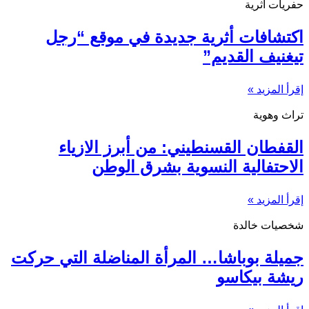
حفريات أثرية
اكتشافات أثرية جديدة في موقع “رجل
تيغنيف القديم”
إقرأ المزيد »
تراث وهوية
القفطان القسنطيني: من أبرز الازياء
الاحتفالية النسوية بشرق الوطن
إقرأ المزيد »
شخصيات خالدة
جميلة بوباشا… المرأة المناضلة التي حركت
ريشة بيكاسو