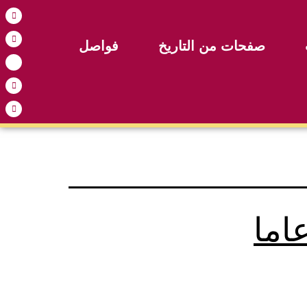
صفحات من التاريخ
فواصل
بوكروح يعود ب60 عاما