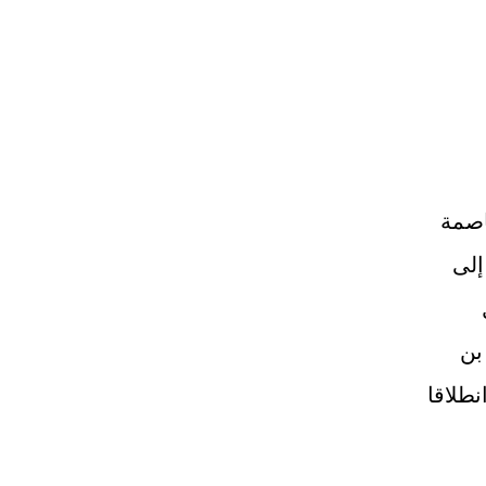
اصمة
 إلى
بن
طلاقا