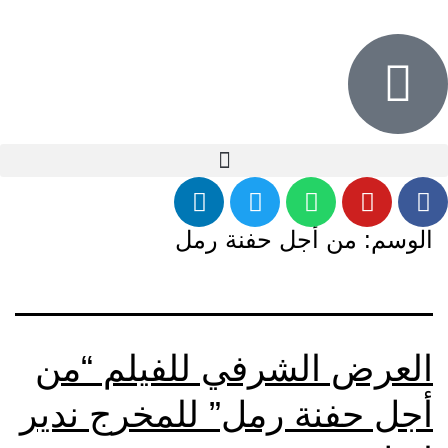
الوسم:
من أجل حفنة رمل
العرض الشرفي للفيلم “من
أجل حفنة رمل” للمخرج ندير