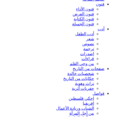
فنون
فنون الأداء
فنون العرض
فنون الكتابة
فنون الجميلة
أدب
أدب الطفل
شعر
نصوص
ترجمة
إصدرات
قراءات
من وحي القلم
صفحات من التاريخ
شخصيات خالدة
حكايات من التاريخ
تراث وهوية
حفريات أثرية
فواصل
إحكي فلسطين
إفريقيا
الشباب وريادة الأعمال
من أجل المرأة