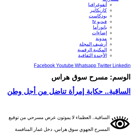
أنفوغرافيا
كاريكاتير
بودكاست
فيديو tv
بانوراما
إضاءات
مدونة
أرشيف المجلة
المكتبة الرقمية
الأجندة الثقافية
Facebook
Youtube
Whatsapp
Twitter
Linkedin
الوسم:
مسرح سوق هراس
الساقية.. حكاية إمرأة تناضل من أجل وطن
الساقية.. العظماء لا يموتون عرض مسرحي من توقيع
المسرح الجهوي سوق هراس، دخل غمار المنافسة