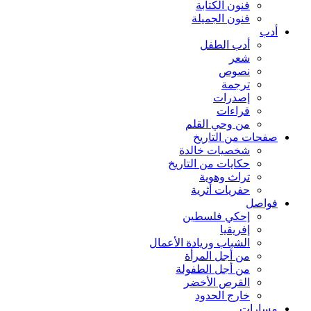
فنون الكتابة
فنون الجميلة
أدب
أدب الطفل
شعر
نصوص
ترجمة
إصدرات
قراءات
من وحي القلم
صفحات من التاريخ
شخصيات خالدة
حكايات من التاريخ
تراث وهوية
حفريات أثرية
فواصل
إحكي فلسطين
إفريقيا
الشباب وريادة الأعمال
من أجل المرأة
من أجل الطفولة
القرص الأخضر
خارج الحدود
مسارات