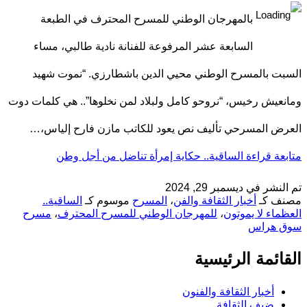
بالمهرجان الوطني للمسرح المحترف في الطبعة
السابعة عشر المرفوعة للفنانة نادية طالبي، مساء
السبت بالمسرح الوطني محيي الدين باشطارزي. “نموت شهيد
ومانعيش رخيس، “نروحو كامل ولبلاد لمن نخلوها”.. هي كلمات دوت
العرض المسرحي تأليف نص يعود للكاتب مازن فارح إلياس،…
متابعة قراءة
الساقية.. حكاية إمرأة تناضل من أجل وطن
تم النشر في
ديسمبر 29, 2024
مصنف كـ
أخبار الثقافة والفن
،
المسرح
موسوم كـ
الساقية..
العظماء لا يموتون
،
للمهرجان الوطني للمسرح المحترف
،
مسرح
سوق هراس
القائمة الرئيسية
أخبار الثقافة والفنون
ضيف الثقافة