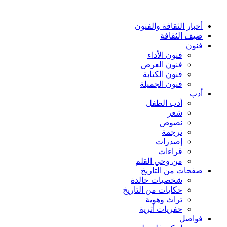
أخبار الثقافة والفنون
ضيف الثقافة
فنون
فنون الأداء
فنون العرض
فنون الكتابة
فنون الجميلة
أدب
أدب الطفل
شعر
نصوص
ترجمة
إصدرات
قراءات
من وحي القلم
صفحات من التاريخ
شخصيات خالدة
حكايات من التاريخ
تراث وهوية
حفريات أثرية
فواصل