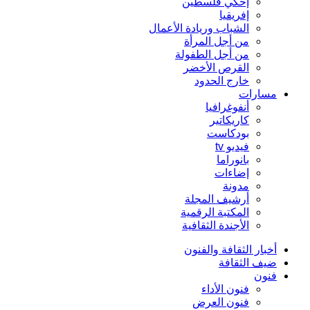
إحكي فلسطين
إفريقيا
الشباب وريادة الأعمال
من أجل المرأة
من أجل الطفولة
القرص الأخضر
خارج الحدود
مسارات
أنفوغرافيا
كاريكاتير
بودكاست
فيديو tv
بانوراما
إضاءات
مدونة
أرشيف المجلة
المكتبة الرقمية
الأجندة الثقافية
أخبار الثقافة والفنون
ضيف الثقافة
فنون
فنون الأداء
فنون العرض