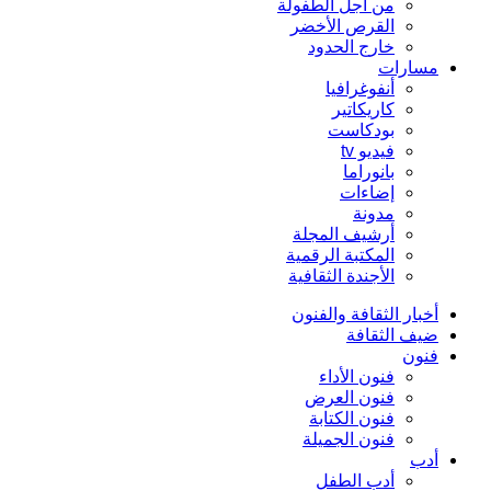
من أجل الطفولة
القرص الأخضر
خارج الحدود
مسارات
أنفوغرافيا
كاريكاتير
بودكاست
فيديو tv
بانوراما
إضاءات
مدونة
أرشيف المجلة
المكتبة الرقمية
الأجندة الثقافية
أخبار الثقافة والفنون
ضيف الثقافة
فنون
فنون الأداء
فنون العرض
فنون الكتابة
فنون الجميلة
أدب
أدب الطفل