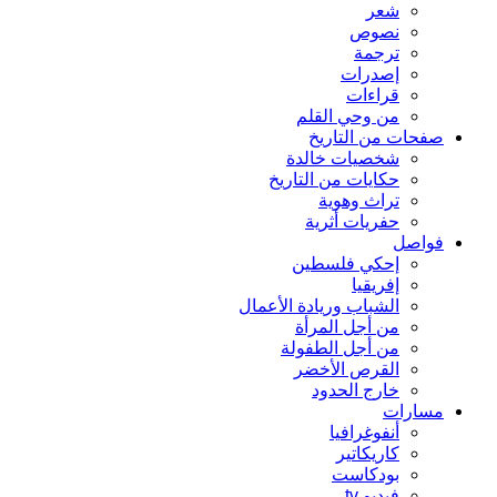
شعر
نصوص
ترجمة
إصدرات
قراءات
من وحي القلم
صفحات من التاريخ
شخصيات خالدة
حكايات من التاريخ
تراث وهوية
حفريات أثرية
فواصل
إحكي فلسطين
إفريقيا
الشباب وريادة الأعمال
من أجل المرأة
من أجل الطفولة
القرص الأخضر
خارج الحدود
مسارات
أنفوغرافيا
كاريكاتير
بودكاست
فيديو tv