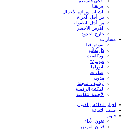
إحكي فلسطين
إفريقيا
الشباب وريادة الأعمال
من أجل المرأة
من أجل الطفولة
القرص الأخضر
خارج الحدود
مسارات
أنفوغرافيا
كاريكاتير
بودكاست
فيديو tv
بانوراما
إضاءات
مدونة
أرشيف المجلة
المكتبة الرقمية
الأجندة الثقافية
أخبار الثقافة والفنون
ضيف الثقافة
فنون
فنون الأداء
فنون العرض