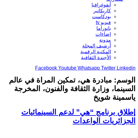
أنفوغرافيا
كاريكاتير
بودكاست
فيديو tv
بانوراما
إضاءات
مدونة
أرشيف المجلة
المكتبة الرقمية
الأجندة الثقافية
Facebook
Youtube
Whatsapp
Twitter
Linkedin
الوسم:
مبادرة هي، تمكين المراة في عالم
السينما، وزارة الثقافة والفنون، المخرجة
ياسمينة شويخ
إطلاق برنامج “هي” لدعم السينمائيات
الجزائريات الواعدات