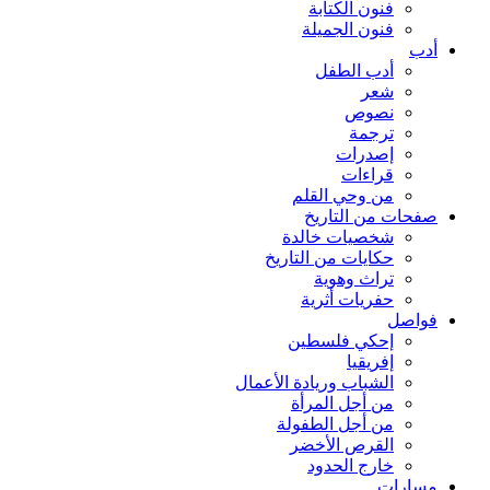
فنون الكتابة
فنون الجميلة
أدب
أدب الطفل
شعر
نصوص
ترجمة
إصدرات
قراءات
من وحي القلم
صفحات من التاريخ
شخصيات خالدة
حكايات من التاريخ
تراث وهوية
حفريات أثرية
فواصل
إحكي فلسطين
إفريقيا
الشباب وريادة الأعمال
من أجل المرأة
من أجل الطفولة
القرص الأخضر
خارج الحدود
مسارات