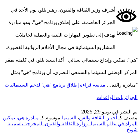
أشرف وزير الثقافة والفنون، زهير بللو، يوم الأحد في
الجزائر العاصمة، على إطلاق برنامج “هي“، وهو مبادرة
تهدف إلى تطوير المهارات الفنية والعملية لحاملات
المشاريع السينمائية في مجال الأفلام الروائية القصيرة.
“هي”: تمكين وإبداع سينمائي نسائي أكد السيد بللو، في كلمته بمقر
المركز الوطني للسينما والسمعي البصري، أن برنامج “هي” يمثل
“مبادرة رائدة…
متابعة قراءة
إطلاق برنامج “هي” لدعم السينمائيات
الجزائريات الواعدات
تم النشر في
يونيو 29, 2025
مصنف كـ
أخبار الثقافة والفن
،
السينما
موسوم كـ
مبادرة هي، تمكين
المراة في عالم السينما، وزارة الثقافة والفنون، المخرجة ياسمينة
شويخ