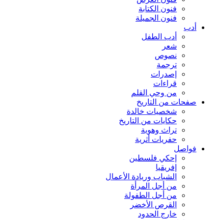
فنون الكتابة
فنون الجميلة
أدب
أدب الطفل
شعر
نصوص
ترجمة
إصدرات
قراءات
من وحي القلم
صفحات من التاريخ
شخصيات خالدة
حكايات من التاريخ
تراث وهوية
حفريات أثرية
فواصل
إحكي فلسطين
إفريقيا
الشباب وريادة الأعمال
من أجل المرأة
من أجل الطفولة
القرص الأخضر
خارج الحدود