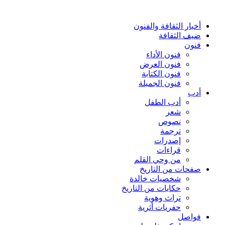
أخبار الثقافة والفنون
ضيف الثقافة
فنون
فنون الأداء
فنون العرض
فنون الكتابة
فنون الجميلة
أدب
أدب الطفل
شعر
نصوص
ترجمة
إصدرات
قراءات
من وحي القلم
صفحات من التاريخ
شخصيات خالدة
حكايات من التاريخ
تراث وهوية
حفريات أثرية
فواصل