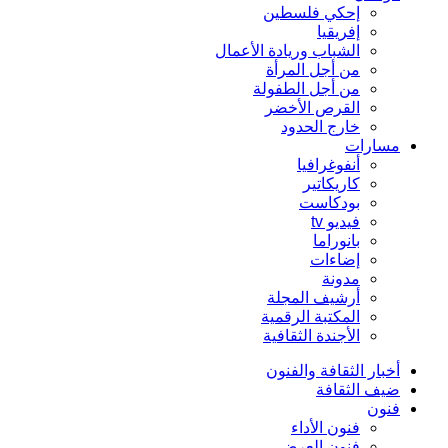
إحكي فلسطين
إفريقيا
الشباب وريادة الأعمال
من أجل المرأة
من أجل الطفولة
القرص الأخضر
خارج الحدود
مسارات
أنفوغرافيا
كاريكاتير
بودكاست
فيديو tv
بانوراما
إضاءات
مدونة
أرشيف المجلة
المكتبة الرقمية
الأجندة الثقافية
أخبار الثقافة والفنون
ضيف الثقافة
فنون
فنون الأداء
فنون العرض