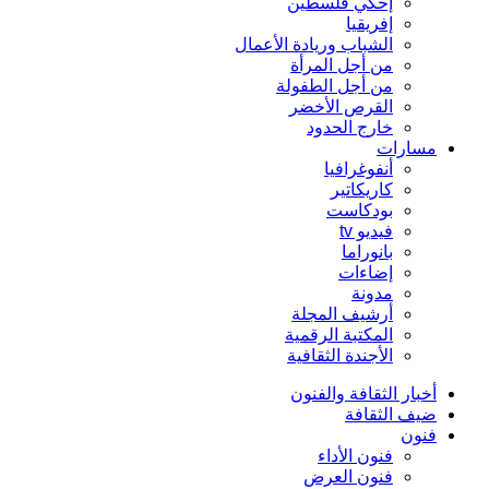
إحكي فلسطين
إفريقيا
الشباب وريادة الأعمال
من أجل المرأة
من أجل الطفولة
القرص الأخضر
خارج الحدود
مسارات
أنفوغرافيا
كاريكاتير
بودكاست
فيديو tv
بانوراما
إضاءات
مدونة
أرشيف المجلة
المكتبة الرقمية
الأجندة الثقافية
أخبار الثقافة والفنون
ضيف الثقافة
فنون
فنون الأداء
فنون العرض