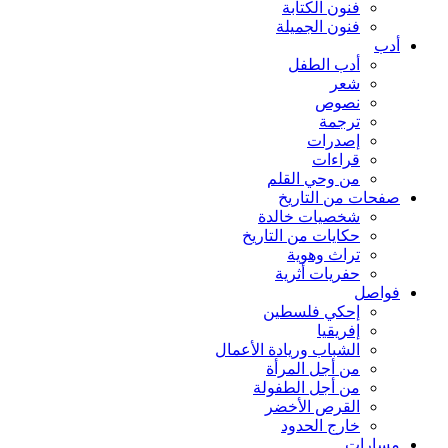
فنون الكتابة
فنون الجميلة
أدب
أدب الطفل
شعر
نصوص
ترجمة
إصدرات
قراءات
من وحي القلم
صفحات من التاريخ
شخصيات خالدة
حكايات من التاريخ
تراث وهوية
حفريات أثرية
فواصل
إحكي فلسطين
إفريقيا
الشباب وريادة الأعمال
من أجل المرأة
من أجل الطفولة
القرص الأخضر
خارج الحدود
مسارات