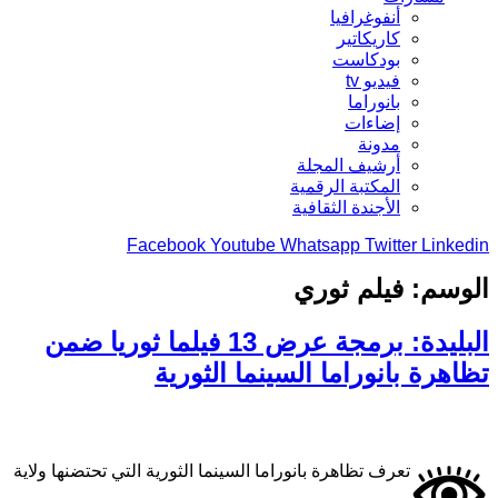
أنفوغرافيا
كاريكاتير
بودكاست
فيديو tv
بانوراما
إضاءات
مدونة
أرشيف المجلة
المكتبة الرقمية
الأجندة الثقافية
Facebook
Youtube
Whatsapp
Twitter
Linkedin
الوسم:
فيلم ثوري
البليدة: برمجة عرض 13 فيلما ثوريا ضمن
تظاهرة بانوراما السينما الثورية
تعرف تظاهرة بانوراما السينما الثورية التي تحتضنها ولاية