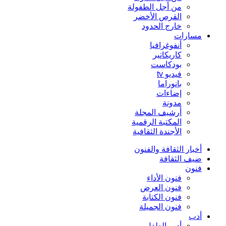
من أجل الطفولة
القرص الأخضر
خارج الحدود
مسارات
أنفوغرافيا
كاريكاتير
بودكاست
فيديو tv
بانوراما
إضاءات
مدونة
أرشيف المجلة
المكتبة الرقمية
الأجندة الثقافية
أخبار الثقافة والفنون
ضيف الثقافة
فنون
فنون الأداء
فنون العرض
فنون الكتابة
فنون الجميلة
أدب
أدب الطفل