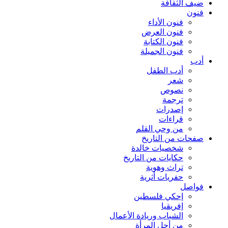
ضيف الثقافة
فنون
فنون الأداء
فنون العرض
فنون الكتابة
فنون الجميلة
أدب
أدب الطفل
شعر
نصوص
ترجمة
إصدرات
قراءات
من وحي القلم
صفحات من التاريخ
شخصيات خالدة
حكايات من التاريخ
تراث وهوية
حفريات أثرية
فواصل
إحكي فلسطين
إفريقيا
الشباب وريادة الأعمال
من أجل المرأة