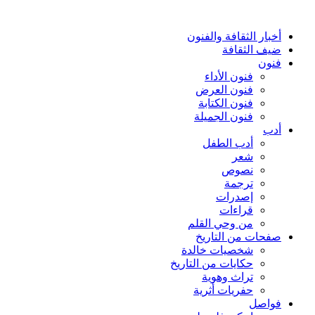
أخبار الثقافة والفنون
ضيف الثقافة
فنون
فنون الأداء
فنون العرض
فنون الكتابة
فنون الجميلة
أدب
أدب الطفل
شعر
نصوص
ترجمة
إصدرات
قراءات
من وحي القلم
صفحات من التاريخ
شخصيات خالدة
حكايات من التاريخ
تراث وهوية
حفريات أثرية
فواصل