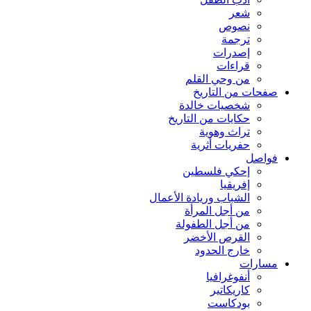
شعر
نصوص
ترجمة
إصدرات
قراءات
من وحي القلم
صفحات من التاريخ
شخصيات خالدة
حكايات من التاريخ
تراث وهوية
حفريات أثرية
فواصل
إحكي فلسطين
إفريقيا
الشباب وريادة الأعمال
من أجل المرأة
من أجل الطفولة
القرص الأخضر
خارج الحدود
مسارات
أنفوغرافيا
كاريكاتير
بودكاست