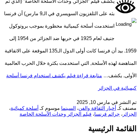
يكشف فيلم “الجزائر, وحدات الأسلحة الخاصة” (الذي تم
بثه على التلفزيون السويسري في الـ9 مارس) أن فرنسا
استخدمت أسلحة كيميائية محظورة بموجب بروتوكول
جنيف لعام 1925 في حربها ضد الجزائر من 1954 إلى
1959. بيد أن فرنسا كانت أولى الدول الـ135 الموقعة على الاتفاقية
المناهضة لهذه الأسلحة, التي استخدمت بكثرة خلال الحرب العالمية
الأولى. يكشف…
متابعة قراءة
فيلم يكشف استخدام فرنسا أسلحة
كيميائية في الجزائر
تم النشر في
مارس 10, 2025
مصنف كـ
أخبار الثقافة والفن
،
السينما
موسوم كـ
أسلحة كميائية
،
الجزائر
،
جرائم فرنسا
،
فيلم الجزائر وحدات الأسلحة الخاصة
القائمة الرئيسية