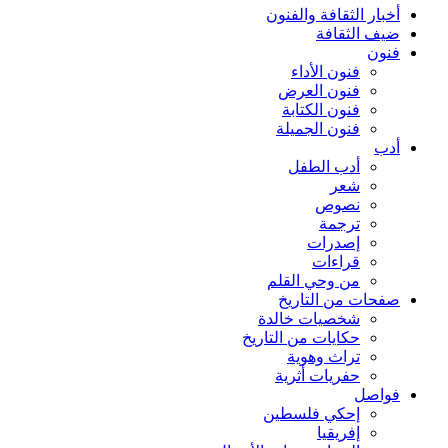
أخبار الثقافة والفنون
ضيف الثقافة
فنون
فنون الأداء
فنون العرض
فنون الكتابة
فنون الجميلة
أدب
أدب الطفل
شعر
نصوص
ترجمة
إصدرات
قراءات
من وحي القلم
صفحات من التاريخ
شخصيات خالدة
حكايات من التاريخ
تراث وهوية
حفريات أثرية
فواصل
إحكي فلسطين
إفريقيا