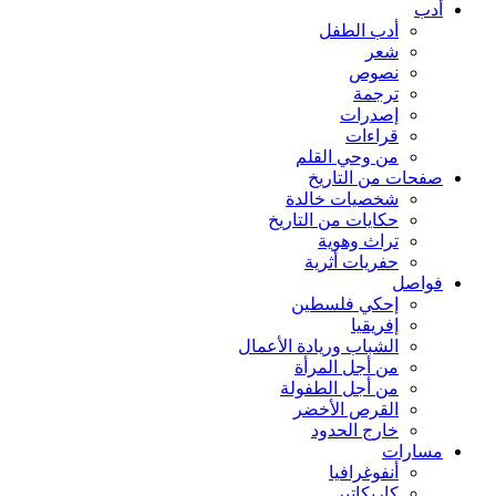
أدب
أدب الطفل
شعر
نصوص
ترجمة
إصدرات
قراءات
من وحي القلم
صفحات من التاريخ
شخصيات خالدة
حكايات من التاريخ
تراث وهوية
حفريات أثرية
فواصل
إحكي فلسطين
إفريقيا
الشباب وريادة الأعمال
من أجل المرأة
من أجل الطفولة
القرص الأخضر
خارج الحدود
مسارات
أنفوغرافيا
كاريكاتير