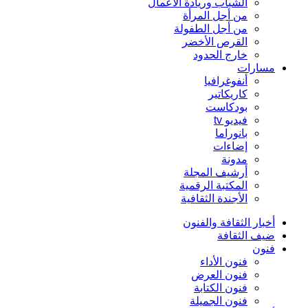
الشباب وريادة الأعمال
من أجل المرأة
من أجل الطفولة
القرص الأخضر
خارج الحدود
مسارات
أنفوغرافيا
كاريكاتير
بودكاست
فيديو tv
بانوراما
إضاءات
مدونة
أرشيف المجلة
المكتبة الرقمية
الأجندة الثقافية
أخبار الثقافة والفنون
ضيف الثقافة
فنون
فنون الأداء
فنون العرض
فنون الكتابة
فنون الجميلة