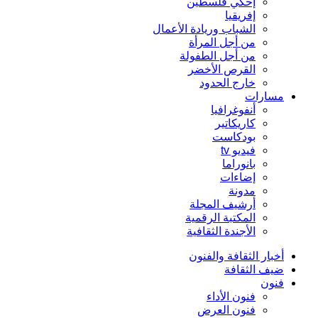
إحكي فلسطين
إفريقيا
الشباب وريادة الأعمال
من أجل المرأة
من أجل الطفولة
القرص الأخضر
خارج الحدود
مسارات
أنفوغرافيا
كاريكاتير
بودكاست
فيديو tv
بانوراما
إضاءات
مدونة
أرشيف المجلة
المكتبة الرقمية
الأجندة الثقافية
أخبار الثقافة والفنون
ضيف الثقافة
فنون
فنون الأداء
فنون العرض