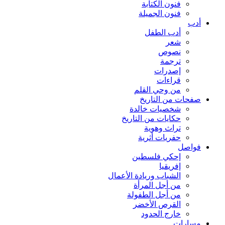
فنون الكتابة
فنون الجميلة
أدب
أدب الطفل
شعر
نصوص
ترجمة
إصدرات
قراءات
من وحي القلم
صفحات من التاريخ
شخصيات خالدة
حكايات من التاريخ
تراث وهوية
حفريات أثرية
فواصل
إحكي فلسطين
إفريقيا
الشباب وريادة الأعمال
من أجل المرأة
من أجل الطفولة
القرص الأخضر
خارج الحدود
مسارات