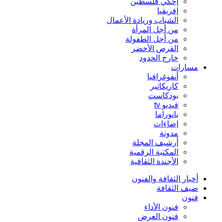
إحكي فلسطين
إفريقيا
الشباب وريادة الأعمال
من أجل المرأة
من أجل الطفولة
القرص الأخضر
خارج الحدود
مسارات
أنفوغرافيا
كاريكاتير
بودكاست
فيديو tv
بانوراما
إضاءات
مدونة
أرشيف المجلة
المكتبة الرقمية
الأجندة الثقافية
أخبار الثقافة والفنون
ضيف الثقافة
فنون
فنون الأداء
فنون العرض