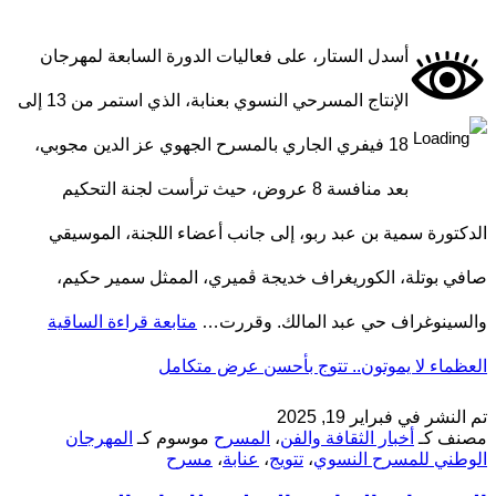
أسدل الستار، على فعاليات الدورة السابعة لمهرجان
الإنتاج المسرحي النسوي بعنابة، الذي استمر من 13 إلى
18 فيفري الجاري بالمسرح الجهوي عز الدين مجوبي،
بعد منافسة 8 عروض، حيث ترأست لجنة التحكيم
الدكتورة سمية بن عبد ربو، إلى جانب أعضاء اللجنة، الموسيقي
صافي بوتلة، الكوريغراف خديجة ڨميري، الممثل سمير حكيم،
والسينوغراف حي عبد المالك. وقررت…
متابعة قراءة
الساقية
العظماء لا يموتون.. تتوج بأحسن عرض متكامل
تم النشر في
فبراير 19, 2025
مصنف كـ
أخبار الثقافة والفن
،
المسرح
موسوم كـ
المهرجان
الوطني للمسرح النسوي
،
تتويج
،
عنابة
،
مسرح