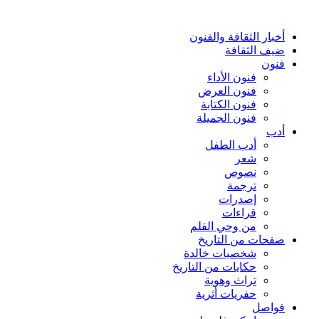
أخبار الثقافة والفنون
ضيف الثقافة
فنون
فنون الأداء
فنون العرض
فنون الكتابة
فنون الجميلة
أدب
أدب الطفل
شعر
نصوص
ترجمة
إصدرات
قراءات
من وحي القلم
صفحات من التاريخ
شخصيات خالدة
حكايات من التاريخ
تراث وهوية
حفريات أثرية
فواصل