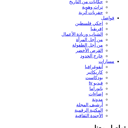
حكايات من التاريخ
تراث وهوية
حفريات أثرية
فواصل
إحكي فلسطين
إفريقيا
الشباب وريادة الأعمال
من أجل المرأة
من أجل الطفولة
القرص الأخضر
خارج الحدود
مسارات
أنفوغرافيا
كاريكاتير
بودكاست
فيديو tv
بانوراما
إضاءات
مدونة
أرشيف المجلة
المكتبة الرقمية
الأجندة الثقافية
تواصل معنا