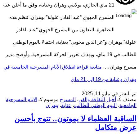
21 ماي الجاري، بولايتي وهران وعنابة، وفق ما أعلن عنه
المسرح الجهوي “عبد القادر علولة” بوهران. تنظم هذه
التظاهرة بالتعاون بين المسرح الجهوي “عبد القادر
علولة” بوهران و”عز الدين مجوبي” بعنابة، احتفاءً باليوم الوطني
للطالب في 19 ماي، وبهدف تعزيز الحركة المسرحية. وأوضح مدير
مسرح وهران،…
متابعة قراءة
انطلاق الأيام المسرحية الجامعية في
وهران وعنابة من 19 إلى 21 ماي
تم النشر في
مايو 11, 2025
مصنف كـ
أخبار الثقافة والفن
،
المسرح
موسوم كـ
الايام المسرحية
الجامعية
،
اليوم الوطني للطالب
،
عنابة
،
وهران
الساقية العظماء لا يموتون.. تتوج بأحسن
عرض متكامل