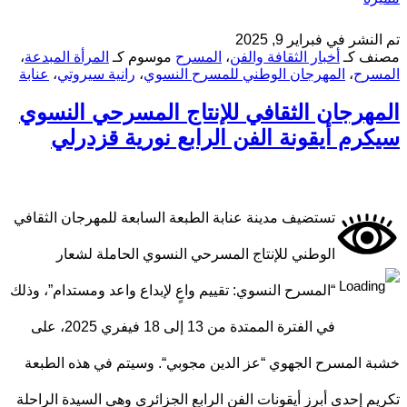
تم النشر في
فبراير 9, 2025
مصنف كـ
أخبار الثقافة والفن
،
المسرح
موسوم كـ
المرأة المبدعة
،
المسرح
،
المهرجان الوطني للمسرح النسوي
،
رانية سيروتي
،
عنابة
المهرجان الثقافي للإنتاج المسرحي النسوي
سيكرم أيقونة الفن الرابع نورية قزدرلي
تستضيف مدينة عنابة الطبعة السابعة للمهرجان الثقافي
الوطني للإنتاج المسرحي النسوي الحاملة لشعار
“المسرح النسوي: تقييم واعٍ لإبداع واعد ومستدام”، وذلك
في الفترة الممتدة من 13 إلى 18 فيفري 2025، على
خشبة المسرح الجهوي “عز الدين مجوبي“. وسيتم في هذه الطبعة
تكريم إحدى أبرز أيقونات الفن الرابع الجزائري وهي السيدة الراحلة