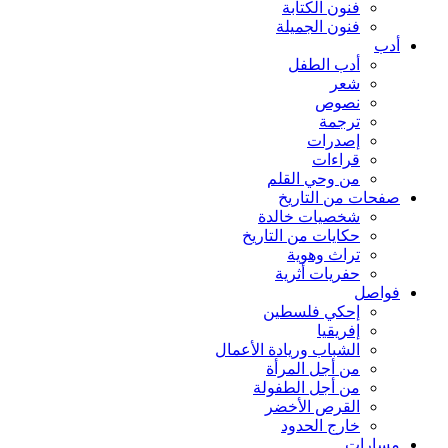
فنون الكتابة
فنون الجميلة
أدب
أدب الطفل
شعر
نصوص
ترجمة
إصدرات
قراءات
من وحي القلم
صفحات من التاريخ
شخصيات خالدة
حكايات من التاريخ
تراث وهوية
حفريات أثرية
فواصل
إحكي فلسطين
إفريقيا
الشباب وريادة الأعمال
من أجل المرأة
من أجل الطفولة
القرص الأخضر
خارج الحدود
مسارات