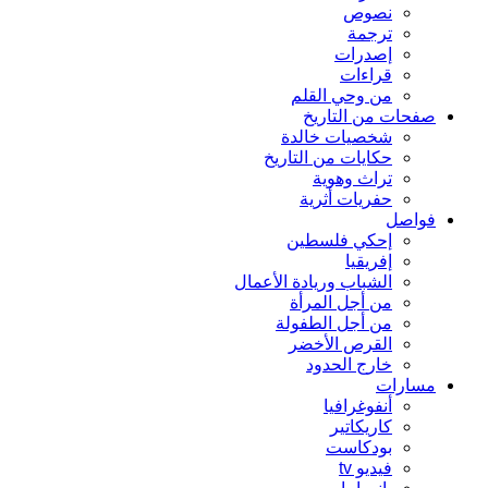
نصوص
ترجمة
إصدرات
قراءات
من وحي القلم
صفحات من التاريخ
شخصيات خالدة
حكايات من التاريخ
تراث وهوية
حفريات أثرية
فواصل
إحكي فلسطين
إفريقيا
الشباب وريادة الأعمال
من أجل المرأة
من أجل الطفولة
القرص الأخضر
خارج الحدود
مسارات
أنفوغرافيا
كاريكاتير
بودكاست
فيديو tv