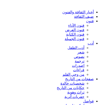
أخبار الثقافة والفنون
ضيف الثقافة
فنون
فنون الأداء
فنون العرض
فنون الكتابة
فنون الجميلة
أدب
أدب الطفل
شعر
نصوص
ترجمة
إصدرات
قراءات
من وحي القلم
صفحات من التاريخ
شخصيات خالدة
حكايات من التاريخ
تراث وهوية
حفريات أثرية
فواصل