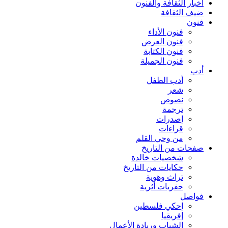
أخبار الثقافة والفنون
ضيف الثقافة
فنون
فنون الأداء
فنون العرض
فنون الكتابة
فنون الجميلة
أدب
أدب الطفل
شعر
نصوص
ترجمة
إصدرات
قراءات
من وحي القلم
صفحات من التاريخ
شخصيات خالدة
حكايات من التاريخ
تراث وهوية
حفريات أثرية
فواصل
إحكي فلسطين
إفريقيا
الشباب وريادة الأعمال