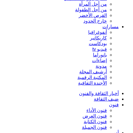
من أجل المرأة
من أجل الطفولة
القرص الأخضر
خارج الحدود
مسارات
أنفوغرافيا
كاريكاتير
بودكاست
فيديو tv
بانوراما
إضاءات
مدونة
أرشيف المجلة
المكتبة الرقمية
الأجندة الثقافية
أخبار الثقافة والفنون
ضيف الثقافة
فنون
فنون الأداء
فنون العرض
فنون الكتابة
فنون الجميلة
أدب