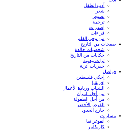
أدب الطفل
شعر
نصوص
ترجمة
إصدرات
قراءات
من وحي القلم
صفحات من التاريخ
شخصيات خالدة
حكايات من التاريخ
تراث وهوية
حفريات أثرية
فواصل
إحكي فلسطين
إفريقيا
الشباب وريادة الأعمال
من أجل المرأة
من أجل الطفولة
القرص الأخضر
خارج الحدود
مسارات
أنفوغرافيا
كاريكاتير