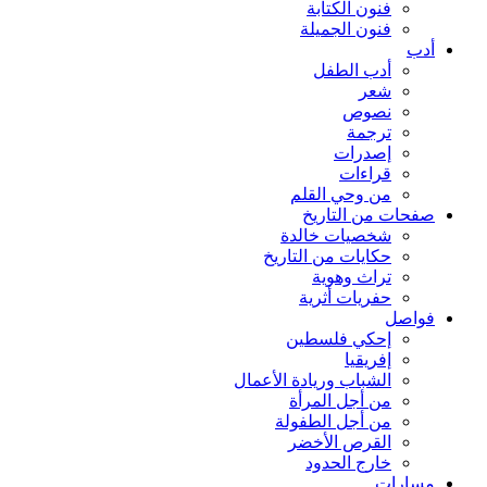
فنون الكتابة
فنون الجميلة
أدب
أدب الطفل
شعر
نصوص
ترجمة
إصدرات
قراءات
من وحي القلم
صفحات من التاريخ
شخصيات خالدة
حكايات من التاريخ
تراث وهوية
حفريات أثرية
فواصل
إحكي فلسطين
إفريقيا
الشباب وريادة الأعمال
من أجل المرأة
من أجل الطفولة
القرص الأخضر
خارج الحدود
مسارات