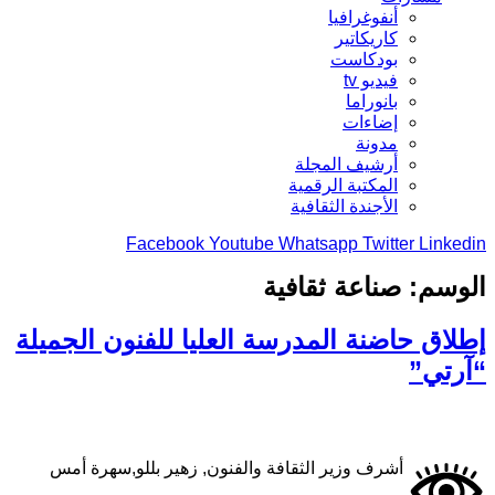
أنفوغرافيا
كاريكاتير
بودكاست
فيديو tv
بانوراما
إضاءات
مدونة
أرشيف المجلة
المكتبة الرقمية
الأجندة الثقافية
Facebook
Youtube
Whatsapp
Twitter
Linkedin
الوسم:
صناعة ثقافية
إطلاق حاضنة المدرسة العليا للفنون الجميلة
“آرتي”
أشرف وزير الثقافة والفنون, زهير بللو,سهرة أمس