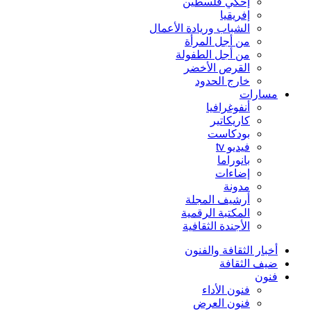
إحكي فلسطين
إفريقيا
الشباب وريادة الأعمال
من أجل المرأة
من أجل الطفولة
القرص الأخضر
خارج الحدود
مسارات
أنفوغرافيا
كاريكاتير
بودكاست
فيديو tv
بانوراما
إضاءات
مدونة
أرشيف المجلة
المكتبة الرقمية
الأجندة الثقافية
أخبار الثقافة والفنون
ضيف الثقافة
فنون
فنون الأداء
فنون العرض