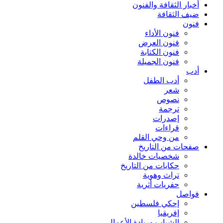
أخبار الثقافة والفنون
ضيف الثقافة
فنون
فنون الأداء
فنون العرض
فنون الكتابة
فنون الجميلة
أدب
أدب الطفل
شعر
نصوص
ترجمة
إصدرات
قراءات
من وحي القلم
صفحات من التاريخ
شخصيات خالدة
حكايات من التاريخ
تراث وهوية
حفريات أثرية
فواصل
إحكي فلسطين
إفريقيا
الشباب وريادة الأعمال