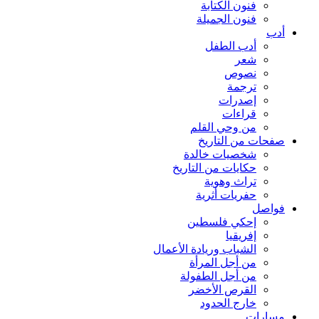
فنون الكتابة
فنون الجميلة
أدب
أدب الطفل
شعر
نصوص
ترجمة
إصدرات
قراءات
من وحي القلم
صفحات من التاريخ
شخصيات خالدة
حكايات من التاريخ
تراث وهوية
حفريات أثرية
فواصل
إحكي فلسطين
إفريقيا
الشباب وريادة الأعمال
من أجل المرأة
من أجل الطفولة
القرص الأخضر
خارج الحدود
مسارات