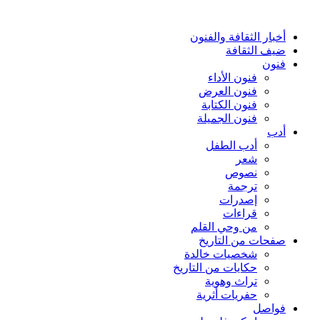
أخبار الثقافة والفنون
ضيف الثقافة
فنون
فنون الأداء
فنون العرض
فنون الكتابة
فنون الجميلة
أدب
أدب الطفل
شعر
نصوص
ترجمة
إصدرات
قراءات
من وحي القلم
صفحات من التاريخ
شخصيات خالدة
حكايات من التاريخ
تراث وهوية
حفريات أثرية
فواصل