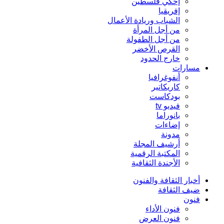
إحكي فلسطين
إفريقيا
الشباب وريادة الأعمال
من أجل المرأة
من أجل الطفولة
القرص الأخضر
خارج الحدود
مسارات
أنفوغرافيا
كاريكاتير
بودكاست
فيديو tv
بانوراما
إضاءات
مدونة
أرشيف المجلة
المكتبة الرقمية
الأجندة الثقافية
أخبار الثقافة والفنون
ضيف الثقافة
فنون
فنون الأداء
فنون العرض