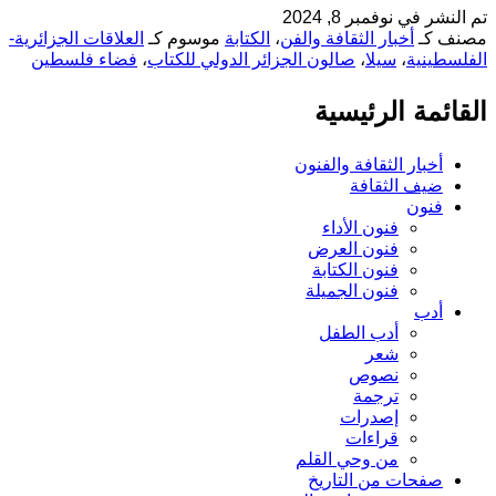
تم النشر في
نوفمبر 8, 2024
مصنف كـ
أخبار الثقافة والفن
،
الكتابة
موسوم كـ
العلاقات الجزائرية-
الفلسطينية
،
سيلا
،
صالون الجزائر الدولي للكتاب
،
فضاء فلسطين
القائمة الرئيسية
أخبار الثقافة والفنون
ضيف الثقافة
فنون
فنون الأداء
فنون العرض
فنون الكتابة
فنون الجميلة
أدب
أدب الطفل
شعر
نصوص
ترجمة
إصدرات
قراءات
من وحي القلم
صفحات من التاريخ