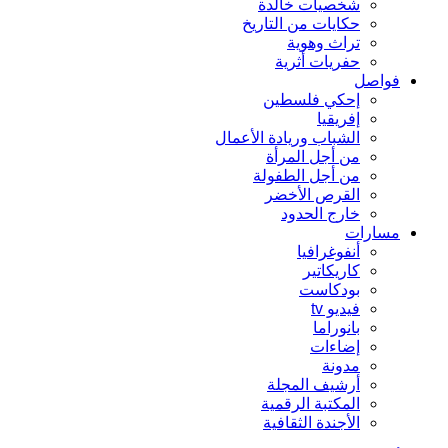
شخصيات خالدة
حكايات من التاريخ
تراث وهوية
حفريات أثرية
فواصل
إحكي فلسطين
إفريقيا
الشباب وريادة الأعمال
من أجل المرأة
من أجل الطفولة
القرص الأخضر
خارج الحدود
مسارات
أنفوغرافيا
كاريكاتير
بودكاست
فيديو tv
بانوراما
إضاءات
مدونة
أرشيف المجلة
المكتبة الرقمية
الأجندة الثقافية