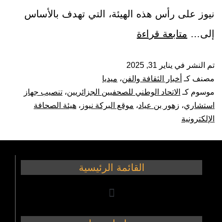
نيوز على رأس هذه الهيئة، التي تهدف بالأساس
إلى…
متابعة قراءة
تم النشر في
يناير 31, 2025
مصنف كـ
أخبار الثقافة والفن
،
ميديا
موسوم كـ
الاتحاد الوطني للصحفيين الجزائريين
،
تنصيب جهاز
استشاري
،
زهور بن عياد
،
موقع البركة نيوز
،
هيئة الصحافة
الإلكترونية
القائمة الرئيسية