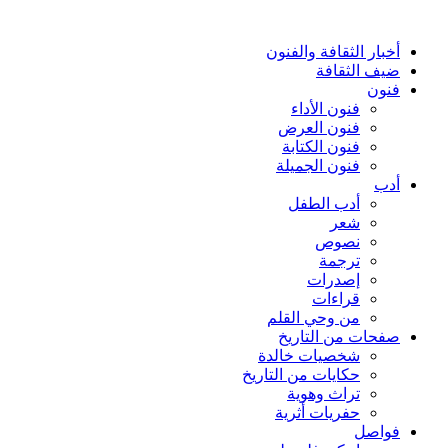
أخبار الثقافة والفنون
ضيف الثقافة
فنون
فنون الأداء
فنون العرض
فنون الكتابة
فنون الجميلة
أدب
أدب الطفل
شعر
نصوص
ترجمة
إصدرات
قراءات
من وحي القلم
صفحات من التاريخ
شخصيات خالدة
حكايات من التاريخ
تراث وهوية
حفريات أثرية
فواصل