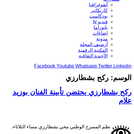
أنفوغرافيا
كاريكاتير
بودكاست
فيديو tv
بانوراما
إضاءات
مدونة
أرشيف المجلة
المكتبة الرقمية
الأجندة الثقافية
Facebook
Youtube
Whatsapp
Twitter
Linkedin
الوسم:
ركح بشطارزي
ركح بشطارزي يحتضن تأبينة الفنان بوزيد
علام
نظم المسرح الوطني محي بشطارزي مساء الثلاثاء،