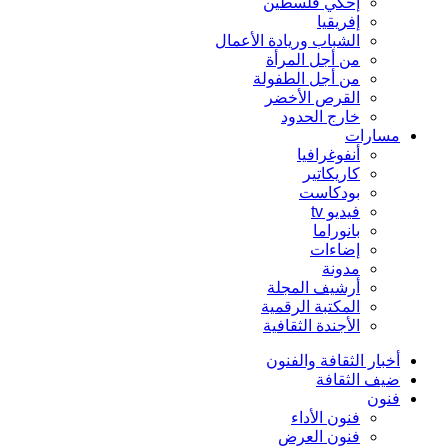
إحكي فلسطين
إفريقيا
الشباب وريادة الأعمال
من أجل المرأة
من أجل الطفولة
القرص الأخضر
خارج الحدود
مسارات
أنفوغرافيا
كاريكاتير
بودكاست
فيديو tv
بانوراما
إضاءات
مدونة
أرشيف المجلة
المكتبة الرقمية
الأجندة الثقافية
أخبار الثقافة والفنون
ضيف الثقافة
فنون
فنون الأداء
فنون العرض