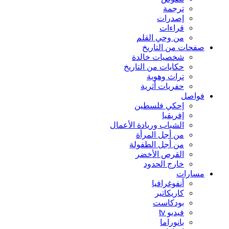
ترجمة
إصدرات
قراءات
من وحي القلم
صفحات من التاريخ
شخصيات خالدة
حكايات من التاريخ
تراث وهوية
حفريات أثرية
فواصل
إحكي فلسطين
إفريقيا
الشباب وريادة الأعمال
من أجل المرأة
من أجل الطفولة
القرص الأخضر
خارج الحدود
مسارات
أنفوغرافيا
كاريكاتير
بودكاست
فيديو tv
بانوراما