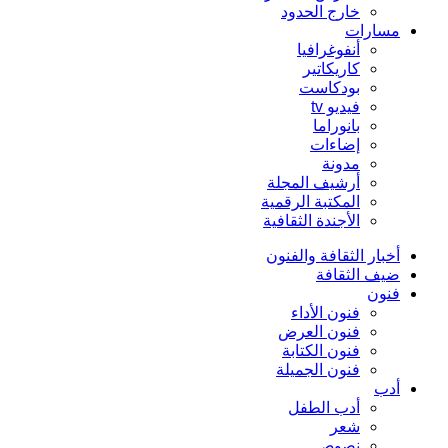
خارج الحدود
مسارات
أنفوغرافيا
كاريكاتير
بودكاست
فيديو tv
بانوراما
إضاءات
مدونة
أرشيف المجلة
المكتبة الرقمية
الأجندة الثقافية
أخبار الثقافة والفنون
ضيف الثقافة
فنون
فنون الأداء
فنون العرض
فنون الكتابة
فنون الجميلة
أدب
أدب الطفل
شعر
نصوص