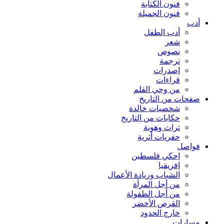
فنون الكتابة
فنون الجميلة
أدب
أدب الطفل
شعر
نصوص
ترجمة
إصدرات
قراءات
من وحي القلم
صفحات من التاريخ
شخصيات خالدة
حكايات من التاريخ
تراث وهوية
حفريات أثرية
فواصل
إحكي فلسطين
إفريقيا
الشباب وريادة الأعمال
من أجل المرأة
من أجل الطفولة
القرص الأخضر
خارج الحدود
مسارات