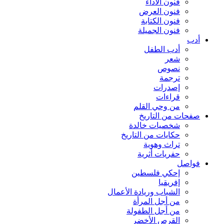
فنون الأداء
فنون العرض
فنون الكتابة
فنون الجميلة
أدب
أدب الطفل
شعر
نصوص
ترجمة
إصدرات
قراءات
من وحي القلم
صفحات من التاريخ
شخصيات خالدة
حكايات من التاريخ
تراث وهوية
حفريات أثرية
فواصل
إحكي فلسطين
إفريقيا
الشباب وريادة الأعمال
من أجل المرأة
من أجل الطفولة
القرص الأخضر