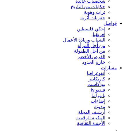
شخصيات خالدة
حكايات من التاريخ
تراث وهوية
حفريات أثرية
فواصل
إحكي فلسطين
إفريقيا
الشباب وريادة الأعمال
من أجل المرأة
من أجل الطفولة
القرص الأخضر
خارج الحدود
مسارات
أنفوغرافيا
كاريكاتير
بودكاست
فيديو tv
بانوراما
إضاءات
مدونة
أرشيف المجلة
المكتبة الرقمية
الأجندة الثقافية