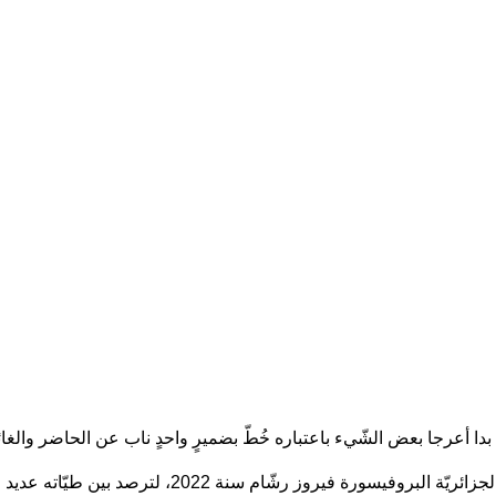
أنّه بدا أعرجا بعض الشّيء باعتباره خُطّ بضميرٍ واحدٍ ناب عن الحاضر والغ
ز رشّام سنة 2022، لترصد بين طيّاته عديد القضايا الّتي أرّقت…