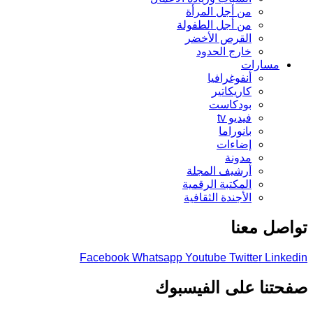
من أجل المرأة
من أجل الطفولة
القرص الأخضر
خارج الحدود
مسارات
أنفوغرافيا
كاريكاتير
بودكاست
فيديو tv
بانوراما
إضاءات
مدونة
أرشيف المجلة
المكتبة الرقمية
الأجندة الثقافية
تواصل معنا
Facebook
Whatsapp
Youtube
Twitter
Linkedin
صفحتنا على الفيسبوك