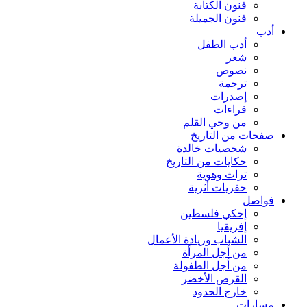
فنون الكتابة
فنون الجميلة
أدب
أدب الطفل
شعر
نصوص
ترجمة
إصدرات
قراءات
من وحي القلم
صفحات من التاريخ
شخصيات خالدة
حكايات من التاريخ
تراث وهوية
حفريات أثرية
فواصل
إحكي فلسطين
إفريقيا
الشباب وريادة الأعمال
من أجل المرأة
من أجل الطفولة
القرص الأخضر
خارج الحدود
مسارات