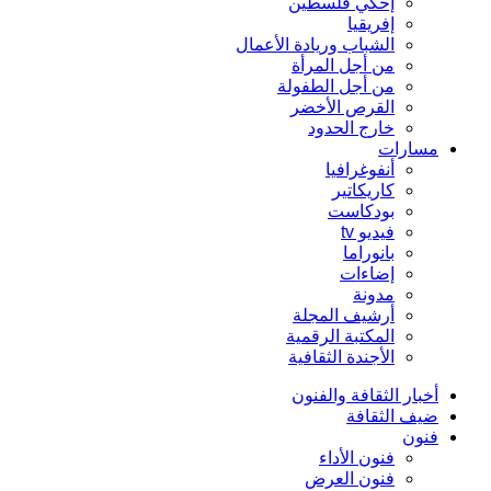
إحكي فلسطين
إفريقيا
الشباب وريادة الأعمال
من أجل المرأة
من أجل الطفولة
القرص الأخضر
خارج الحدود
مسارات
أنفوغرافيا
كاريكاتير
بودكاست
فيديو tv
بانوراما
إضاءات
مدونة
أرشيف المجلة
المكتبة الرقمية
الأجندة الثقافية
أخبار الثقافة والفنون
ضيف الثقافة
فنون
فنون الأداء
فنون العرض