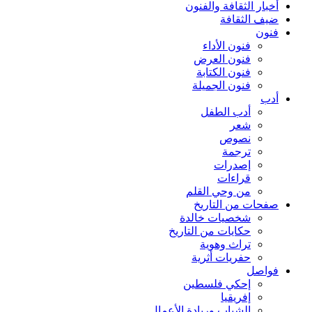
أخبار الثقافة والفنون
ضيف الثقافة
فنون
فنون الأداء
فنون العرض
فنون الكتابة
فنون الجميلة
أدب
أدب الطفل
شعر
نصوص
ترجمة
إصدرات
قراءات
من وحي القلم
صفحات من التاريخ
شخصيات خالدة
حكايات من التاريخ
تراث وهوية
حفريات أثرية
فواصل
إحكي فلسطين
إفريقيا
الشباب وريادة الأعمال