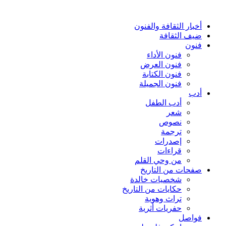
أخبار الثقافة والفنون
ضيف الثقافة
فنون
فنون الأداء
فنون العرض
فنون الكتابة
فنون الجميلة
أدب
أدب الطفل
شعر
نصوص
ترجمة
إصدرات
قراءات
من وحي القلم
صفحات من التاريخ
شخصيات خالدة
حكايات من التاريخ
تراث وهوية
حفريات أثرية
فواصل