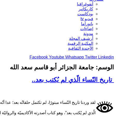
أنفوغرافيا
كاريكاتير
بودكاست
فيديو tv
بانوراما
إضاءات
مدونة
أرشيف المجلة
المكتبة الرقمية
الأجندة الثقافية
Facebook
Youtube
Whatsapp
Twitter
Linkedin
الوسم:
جامعة الجزائر أبو قاسم سعد الله
تاريخ النّساء الّذي لم يُكتب بعد..
لقد وردنا تاريخ النّساء مبتورًا، لم تكتمل حلقاتُه بعد؛ عدا 
الّذي لم يُكتب بعد”، وهو كتاب أصدرته الأكاديميّة والروائيّة الجزائريّة البروفيسورة فيرو