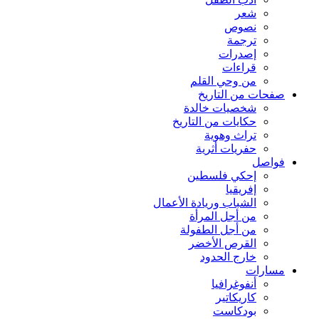
شعر
نصوص
ترجمة
إصدرات
قراءات
من وحي القلم
صفحات من التاريخ
شخصيات خالدة
حكايات من التاريخ
تراث وهوية
حفريات أثرية
فواصل
إحكي فلسطين
إفريقيا
الشباب وريادة الأعمال
من أجل المرأة
من أجل الطفولة
القرص الأخضر
خارج الحدود
مسارات
أنفوغرافيا
كاريكاتير
بودكاست