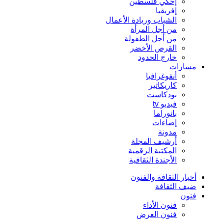
إحكي فلسطين
إفريقيا
الشباب وريادة الأعمال
من أجل المرأة
من أجل الطفولة
القرص الأخضر
خارج الحدود
مسارات
أنفوغرافيا
كاريكاتير
بودكاست
فيديو tv
بانوراما
إضاءات
مدونة
أرشيف المجلة
المكتبة الرقمية
الأجندة الثقافية
أخبار الثقافة والفنون
ضيف الثقافة
فنون
فنون الأداء
فنون العرض