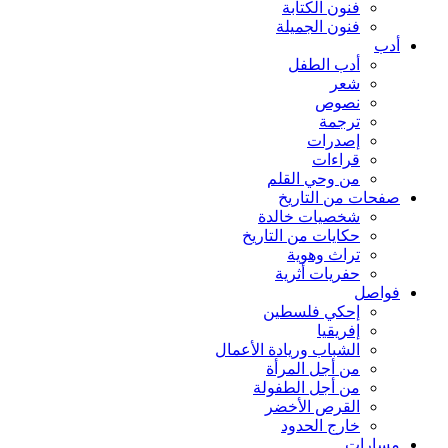
فنون الكتابة
فنون الجميلة
أدب
أدب الطفل
شعر
نصوص
ترجمة
إصدرات
قراءات
من وحي القلم
صفحات من التاريخ
شخصيات خالدة
حكايات من التاريخ
تراث وهوية
حفريات أثرية
فواصل
إحكي فلسطين
إفريقيا
الشباب وريادة الأعمال
من أجل المرأة
من أجل الطفولة
القرص الأخضر
خارج الحدود
مسارات