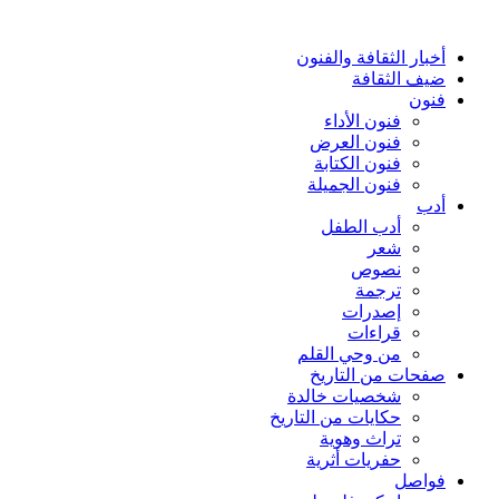
أخبار الثقافة والفنون
ضيف الثقافة
فنون
فنون الأداء
فنون العرض
فنون الكتابة
فنون الجميلة
أدب
أدب الطفل
شعر
نصوص
ترجمة
إصدرات
قراءات
من وحي القلم
صفحات من التاريخ
شخصيات خالدة
حكايات من التاريخ
تراث وهوية
حفريات أثرية
فواصل