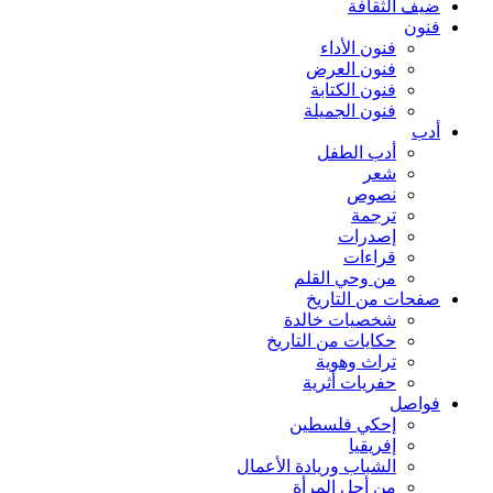
ضيف الثقافة
فنون
فنون الأداء
فنون العرض
فنون الكتابة
فنون الجميلة
أدب
أدب الطفل
شعر
نصوص
ترجمة
إصدرات
قراءات
من وحي القلم
صفحات من التاريخ
شخصيات خالدة
حكايات من التاريخ
تراث وهوية
حفريات أثرية
فواصل
إحكي فلسطين
إفريقيا
الشباب وريادة الأعمال
من أجل المرأة