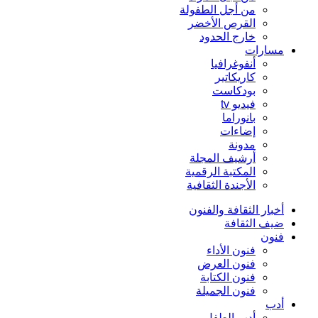
من أجل الطفولة
القرص الأخضر
خارج الحدود
مسارات
أنفوغرافيا
كاريكاتير
بودكاست
فيديو tv
بانوراما
إضاءات
مدونة
أرشيف المجلة
المكتبة الرقمية
الأجندة الثقافية
أخبار الثقافة والفنون
ضيف الثقافة
فنون
فنون الأداء
فنون العرض
فنون الكتابة
فنون الجميلة
أدب
أدب الطفل