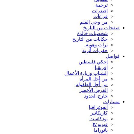
ترجمة
إصدرات
قراءات
من وحي القلم
صفحات من التاريخ
شخصيات خالدة
حكايات من التاريخ
تراث وهوية
حفريات أثرية
فواصل
إحكي فلسطين
إفريقيا
الشباب وريادة الأعمال
من أجل المرأة
من أجل الطفولة
القرص الأخضر
خارج الحدود
مسارات
أنفوغرافيا
كاريكاتير
بودكاست
فيديو tv
بانوراما