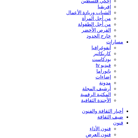
إحكي فلسطين
إفريقيا
الشباب وريادة الأعمال
من أجل المرأة
من أجل الطفولة
القرص الأخضر
خارج الحدود
مسارات
أنفوغرافيا
كاريكاتير
بودكاست
فيديو tv
بانوراما
إضاءات
مدونة
أرشيف المجلة
المكتبة الرقمية
الأجندة الثقافية
أخبار الثقافة والفنون
ضيف الثقافة
فنون
فنون الأداء
فنون العرض