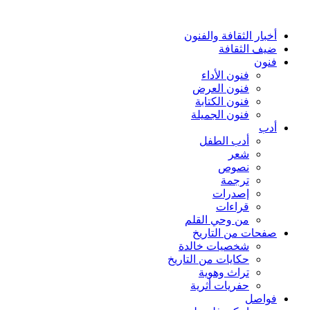
أخبار الثقافة والفنون
ضيف الثقافة
فنون
فنون الأداء
فنون العرض
فنون الكتابة
فنون الجميلة
أدب
أدب الطفل
شعر
نصوص
ترجمة
إصدرات
قراءات
من وحي القلم
صفحات من التاريخ
شخصيات خالدة
حكايات من التاريخ
تراث وهوية
حفريات أثرية
فواصل