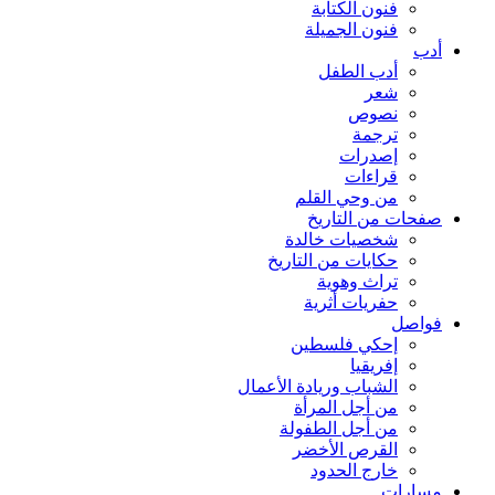
فنون الكتابة
فنون الجميلة
أدب
أدب الطفل
شعر
نصوص
ترجمة
إصدرات
قراءات
من وحي القلم
صفحات من التاريخ
شخصيات خالدة
حكايات من التاريخ
تراث وهوية
حفريات أثرية
فواصل
إحكي فلسطين
إفريقيا
الشباب وريادة الأعمال
من أجل المرأة
من أجل الطفولة
القرص الأخضر
خارج الحدود
مسارات