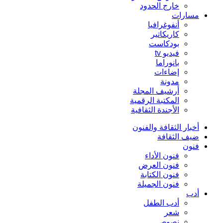
خارج الحدود
مسارات
أنفوغرافيا
كاريكاتير
بودكاست
فيديو tv
بانوراما
إضاءات
مدونة
أرشيف المجلة
المكتبة الرقمية
الأجندة الثقافية
أخبار الثقافة والفنون
ضيف الثقافة
فنون
فنون الأداء
فنون العرض
فنون الكتابة
فنون الجميلة
أدب
أدب الطفل
شعر
نصوص