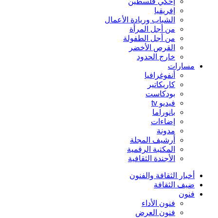
إحكي فلسطين
إفريقيا
الشباب وريادة الأعمال
من أجل المرأة
من أجل الطفولة
القرص الأخضر
خارج الحدود
مسارات
أنفوغرافيا
كاريكاتير
بودكاست
فيديو tv
بانوراما
إضاءات
مدونة
أرشيف المجلة
المكتبة الرقمية
الأجندة الثقافية
أخبار الثقافة والفنون
ضيف الثقافة
فنون
فنون الأداء
فنون العرض