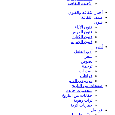
الأجندة الثقافية
أخبار الثقافة والفنون
ضيف الثقافة
فنون
فنون الأداء
فنون العرض
فنون الكتابة
فنون الجميلة
أدب
أدب الطفل
شعر
نصوص
ترجمة
إصدرات
قراءات
من وحي القلم
صفحات من التاريخ
شخصيات خالدة
حكايات من التاريخ
تراث وهوية
حفريات أثرية
فواصل
إحكي فلسطين