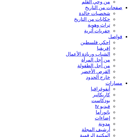
من وحي القلم
صفحات من التاريخ
شخصيات خالدة
حكايات من التاريخ
تراث وهوية
حفريات أثرية
فواصل
إحكي فلسطين
إفريقيا
الشباب وريادة الأعمال
من أجل المرأة
من أجل الطفولة
القرص الأخضر
خارج الحدود
مسارات
أنفوغرافيا
كاريكاتير
بودكاست
فيديو tv
بانوراما
إضاءات
مدونة
أرشيف المجلة
المكتبة الرقمية