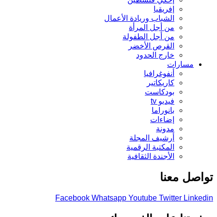
إفريقيا
الشباب وريادة الأعمال
من أجل المرأة
من أجل الطفولة
القرص الأخضر
خارج الحدود
مسارات
أنفوغرافيا
كاريكاتير
بودكاست
فيديو tv
بانوراما
إضاءات
مدونة
أرشيف المجلة
المكتبة الرقمية
الأجندة الثقافية
تواصل معنا
Facebook
Whatsapp
Youtube
Twitter
Linkedin