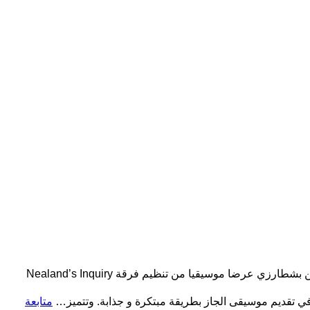
نظمت سفارة الولايات المتحدة الأمريكية يوم السبت 25 جانفي 2025 بالجزائر العاصمة ؛ في المسرح الوطني الجزائري محي الدين بشطارزي عرضا موسيقيا من تنظيم فرقة Nealand’s Inquiry
متابعة