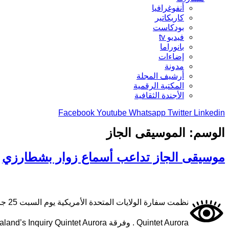
أنفوغرافيا
كاريكاتير
بودكاست
فيديو tv
بانوراما
إضاءات
مدونة
أرشيف المجلة
المكتبة الرقمية
الأجندة الثقافية
Facebook
Youtube
Whatsapp
Twitter
Linkedin
الوسم:
الموسيقى الجاز
موسيقى الجاز تداعب أسماع زوار بشطارزي
Quintet Aurora . وفرقة Nealand’s Inquiry Quintet Aurora ؛ هي عبارة عن مجموعة موسيقية تتكون من خمسة أعضاء، تتألق في تقديم موسيقى الجاز بطريقة مبتكرة و جذابة. وتتميز…