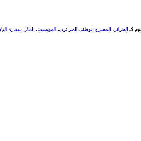
م كـ
الجزائر
،
المسرح الوطني الجزائري
،
الموسيقى الجاز
،
سفارة الولا