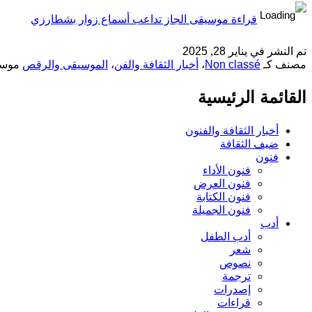
قراءة
موسيقى الجاز تداعب أسماع زوار بشطارزي
تم النشر في
يناير 28, 2025
مصنف كـ
Non classé
،
أخبار الثقافة والفن
،
الموسيقى والرقص
موسو
القائمة الرئيسية
أخبار الثقافة والفنون
ضيف الثقافة
فنون
فنون الأداء
فنون العرض
فنون الكتابة
فنون الجميلة
أدب
أدب الطفل
شعر
نصوص
ترجمة
إصدرات
قراءات