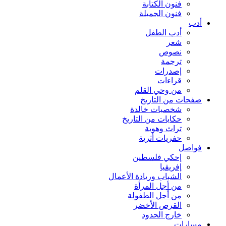
فنون الكتابة
فنون الجميلة
أدب
أدب الطفل
شعر
نصوص
ترجمة
إصدرات
قراءات
من وحي القلم
صفحات من التاريخ
شخصيات خالدة
حكايات من التاريخ
تراث وهوية
حفريات أثرية
فواصل
إحكي فلسطين
إفريقيا
الشباب وريادة الأعمال
من أجل المرأة
من أجل الطفولة
القرص الأخضر
خارج الحدود
مسارات