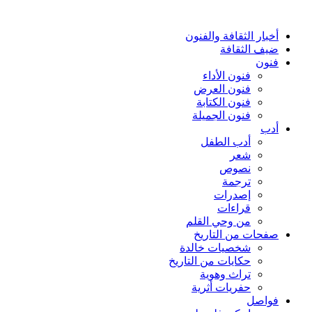
أخبار الثقافة والفنون
ضيف الثقافة
فنون
فنون الأداء
فنون العرض
فنون الكتابة
فنون الجميلة
أدب
أدب الطفل
شعر
نصوص
ترجمة
إصدرات
قراءات
من وحي القلم
صفحات من التاريخ
شخصيات خالدة
حكايات من التاريخ
تراث وهوية
حفريات أثرية
فواصل