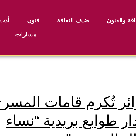
افة والفنون
ضيف الثقافة
فنون
أدب
مسارات
ائر تُكرم قامات المسر
ار طوابع بريدية “نساء