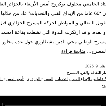
اذ الجامعي مخلوف بوكروح أمس الأربعاء بالجزائر الع
ندوة بعنوان “60 عاما من الإبداع الفني والتحديات” عاد من خلالها
طويل النضالي و المواطن لحركة المسرح الجزائري قبل
 و بعده. و قد ارتكزت الندوة التي نشطت بقاعة امحمد 
سرح الوطني محي الدين بشطارزي حول عدة محاور ان
 المسرح…
متابعة قراءة
يناير 9, 2025
ار الثقافة والفن
،
المسرح
ي والتحديات
،
المسرح الجزائري
،
تأميم المسرح ا
وح