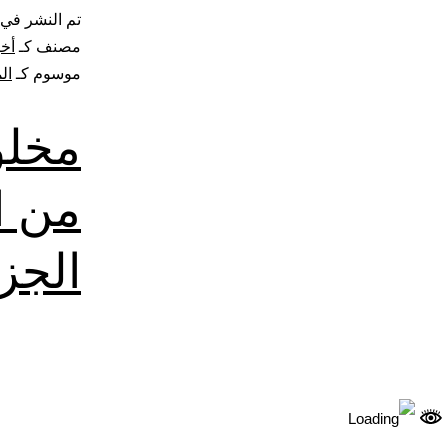
تم النشر في
مصنف كـ
أخب
موسوم كـ
ال
من ا
الجز