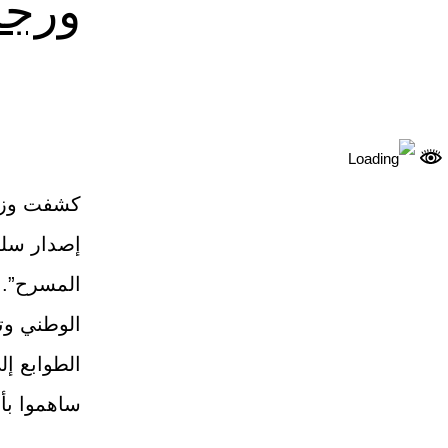
ورجا
كشفت وزار
إصدار سلس
المسرح”. ي
الوطني وت
الطوابع إ
ساهموا بأ