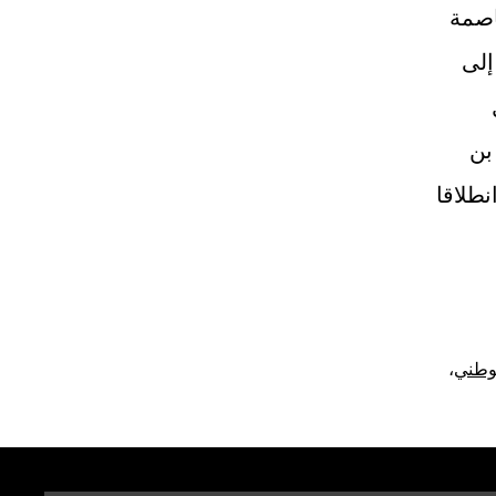
اصمة
 إلى
بن
طلاقا
لوطني
،