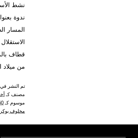
نشط الأست
المسار ال
الاستقلال
قطاف بالم
من ميلاد
تم النشر في
مصنف كـ
أخب
موسوم كـ
60 عاما من الإبداع الفن
مخلوف بوكر