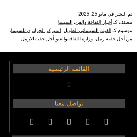
تم النشر في
مايو 25, 2025
مصنف كـ
أخبار الثقافة والفن
،
السينما
موسوم كـ
الفيلم السينمائي الطويل
،
المبركز الجزائري للسينما
،
من أجل حفنة رمل
،
وزارة الثقافةوالفنونأجل حفنة الارمل
القائمة الرئيسية
تواصل معنا