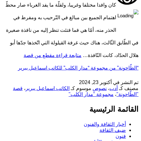
كان وافدا مختلفا وغريبا، ولقلّة ما يفد الغرباء صار محطّ
اهتمام الجميع بين مبالغ في التّرحيب به ومفرط في
الحذر منه، أمّا هي فما فتئت تنظر إليه من نافذة صغيرة
في الطّابق الثّالث، هناك حيث غرفة القيلولة التي اتّخذها جدّها أبو
هلال الحدّاد، كانت النّافذة…
متابعة قراءة
مقطع من قصة
“الطّاحونة” من مجموعة “مدار الكلب” للكاتب اسماعيل يبرير
تم النشر في
أكتوبر 23, 2024
مصنف كـ
أدب
،
نصوص
موسوم كـ
الكاتب اسماعيل يبرير
،
قصة
"الطّاحونة"
،
مجموعة "مدار الكلب"
القائمة الرئيسية
أخبار الثقافة والفنون
ضيف الثقافة
فنون