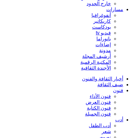
خارج الحدود
مسارات
أنفوغرافيا
كاريكاتير
بودكاست
فيديو tv
بانوراما
إضاءات
مدونة
أرشيف المجلة
المكتبة الرقمية
الأجندة الثقافية
أخبار الثقافة والفنون
ضيف الثقافة
فنون
فنون الأداء
فنون العرض
فنون الكتابة
فنون الجميلة
أدب
أدب الطفل
شعر
نصوص