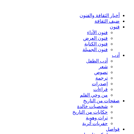
أخبار الثقافة والفنون
ضيف الثقافة
فنون
فنون الأداء
فنون العرض
فنون الكتابة
فنون الجميلة
أدب
أدب الطفل
شعر
نصوص
ترجمة
إصدرات
قراءات
من وحي القلم
صفحات من التاريخ
شخصيات خالدة
حكايات من التاريخ
تراث وهوية
حفريات أثرية
فواصل