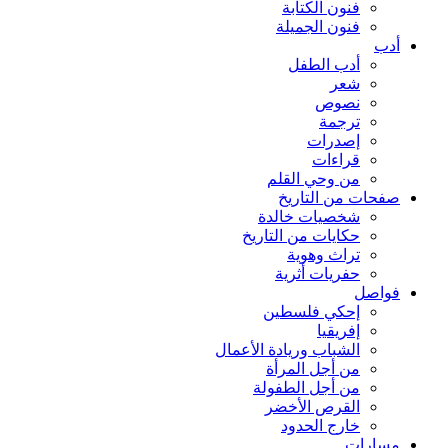
فنون الكتابة
فنون الجميلة
أدب
أدب الطفل
شعر
نصوص
ترجمة
إصدرات
قراءات
من وحي القلم
صفحات من التاريخ
شخصيات خالدة
حكايات من التاريخ
تراث وهوية
حفريات أثرية
فواصل
إحكي فلسطين
إفريقيا
الشباب وريادة الأعمال
من أجل المرأة
من أجل الطفولة
القرص الأخضر
خارج الحدود
مسارات