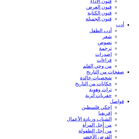
فنون الأداء
فنون العرض
فنون الكتابة
فنون الجميلة
أدب
أدب الطفل
شعر
نصوص
ترجمة
إصدرات
قراءات
من وحي القلم
صفحات من التاريخ
شخصيات خالدة
حكايات من التاريخ
تراث وهوية
حفريات أثرية
فواصل
إحكي فلسطين
إفريقيا
الشباب وريادة الأعمال
من أجل المرأة
من أجل الطفولة
القرص الأخضر