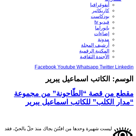
أنفوغرافيا
كاريكاتير
بودكاست
فيديو tv
بانوراما
إضاءات
مدونة
أرشيف المجلة
المكتبة الرقمية
الأجندة الثقافية
Facebook
Youtube
Whatsapp
Twitter
Linkedin
الوسم:
الكاتب اسماعيل يبرير
مقطع من قصة “الطّاحونة” من مجموعة
“مدار الكلب” للكاتب اسماعيل يبرير
ليست شهيرة وحدها من افتُتنَ بجاك منذ حلّ بالحيّ، فقد