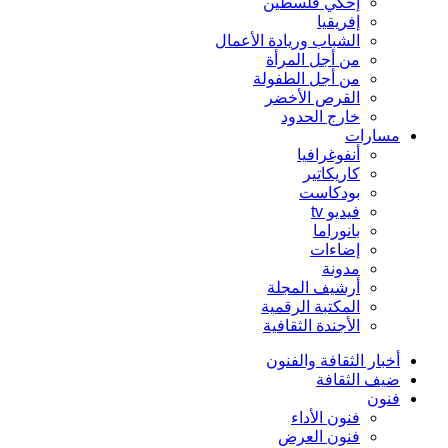
إحكي فلسطين
إفريقيا
الشباب وريادة الأعمال
من أجل المرأة
من أجل الطفولة
القرص الأخضر
خارج الحدود
مسارات
أنفوغرافيا
كاريكاتير
بودكاست
فيديو tv
بانوراما
إضاءات
مدونة
أرشيف المجلة
المكتبة الرقمية
الأجندة الثقافية
أخبار الثقافة والفنون
ضيف الثقافة
فنون
فنون الأداء
فنون العرض