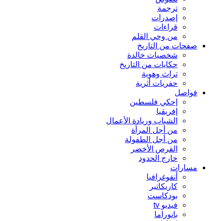
ترجمة
إصدرات
قراءات
من وحي القلم
صفحات من التاريخ
شخصيات خالدة
حكايات من التاريخ
تراث وهوية
حفريات أثرية
فواصل
إحكي فلسطين
إفريقيا
الشباب وريادة الأعمال
من أجل المرأة
من أجل الطفولة
القرص الأخضر
خارج الحدود
مسارات
أنفوغرافيا
كاريكاتير
بودكاست
فيديو tv
بانوراما