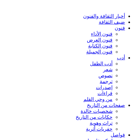
أخبار الثقافة والفنون
ضيف الثقافة
فنون
فنون الأداء
فنون العرض
فنون الكتابة
فنون الجميلة
أدب
أدب الطفل
شعر
نصوص
ترجمة
إصدرات
قراءات
من وحي القلم
صفحات من التاريخ
شخصيات خالدة
حكايات من التاريخ
تراث وهوية
حفريات أثرية
فواصل