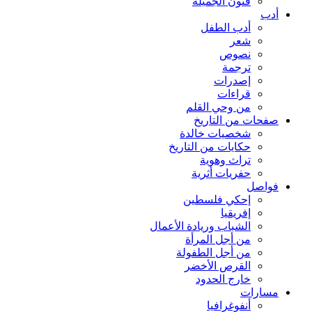
فنون الجميلة
أدب
أدب الطفل
شعر
نصوص
ترجمة
إصدرات
قراءات
من وحي القلم
صفحات من التاريخ
شخصيات خالدة
حكايات من التاريخ
تراث وهوية
حفريات أثرية
فواصل
إحكي فلسطين
إفريقيا
الشباب وريادة الأعمال
من أجل المرأة
من أجل الطفولة
القرص الأخضر
خارج الحدود
مسارات
أنفوغرافيا