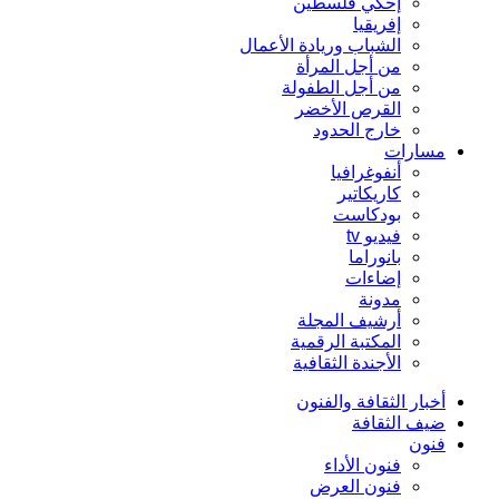
إحكي فلسطين
إفريقيا
الشباب وريادة الأعمال
من أجل المرأة
من أجل الطفولة
القرص الأخضر
خارج الحدود
مسارات
أنفوغرافيا
كاريكاتير
بودكاست
فيديو tv
بانوراما
إضاءات
مدونة
أرشيف المجلة
المكتبة الرقمية
الأجندة الثقافية
أخبار الثقافة والفنون
ضيف الثقافة
فنون
فنون الأداء
فنون العرض