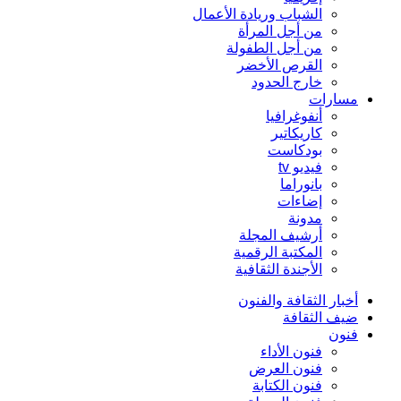
الشباب وريادة الأعمال
من أجل المرأة
من أجل الطفولة
القرص الأخضر
خارج الحدود
مسارات
أنفوغرافيا
كاريكاتير
بودكاست
فيديو tv
بانوراما
إضاءات
مدونة
أرشيف المجلة
المكتبة الرقمية
الأجندة الثقافية
أخبار الثقافة والفنون
ضيف الثقافة
فنون
فنون الأداء
فنون العرض
فنون الكتابة