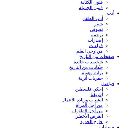
فنون الكتابة
فنون الجميلة
أدب
أدب الطفل
شعر
نصوص
ترجمة
إصدرات
قراءات
من وحي القلم
صفحات من التاريخ
شخصيات خالدة
حكايات من التاريخ
تراث وهوية
حفريات أثرية
فواصل
إحكي فلسطين
إفريقيا
الشباب وريادة الأعمال
من أجل المرأة
من أجل الطفولة
القرص الأخضر
خارج الحدود
مسارات