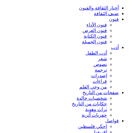
أخبار الثقافة والفنون
ضيف الثقافة
فنون
فنون الأداء
فنون العرض
فنون الكتابة
فنون الجميلة
أدب
أدب الطفل
شعر
نصوص
ترجمة
إصدرات
قراءات
من وحي القلم
صفحات من التاريخ
شخصيات خالدة
حكايات من التاريخ
تراث وهوية
حفريات أثرية
فواصل
إحكي فلسطين
إفريقيا