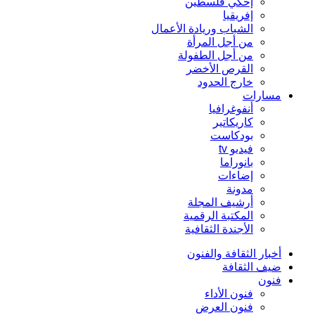
إحكي فلسطين
إفريقيا
الشباب وريادة الأعمال
من أجل المرأة
من أجل الطفولة
القرص الأخضر
خارج الحدود
مسارات
أنفوغرافيا
كاريكاتير
بودكاست
فيديو tv
بانوراما
إضاءات
مدونة
أرشيف المجلة
المكتبة الرقمية
الأجندة الثقافية
أخبار الثقافة والفنون
ضيف الثقافة
فنون
فنون الأداء
فنون العرض