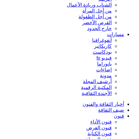
الشباب وريادة الأعمال
من أجل المرأة
من أجل الطفولة
القرص الأخضر
خارج الحدود
مسارات
أنفوغرافيا
كاريكاتير
بودكاست
فيديو tv
بانوراما
إضاءات
مدونة
أرشيف المجلة
المكتبة الرقمية
الأجندة الثقافية
أخبار الثقافة والفنون
ضيف الثقافة
فنون
فنون الأداء
فنون العرض
فنون الكتابة