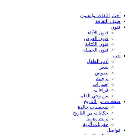
أخبار الثقافة والفنون
ضيف الثقافة
فنون
فنون الأداء
فنون العرض
فنون الكتابة
فنون الجميلة
أدب
أدب الطفل
شعر
نصوص
ترجمة
إصدرات
قراءات
من وحي القلم
صفحات من التاريخ
شخصيات خالدة
حكايات من التاريخ
تراث وهوية
حفريات أثرية
فواصل