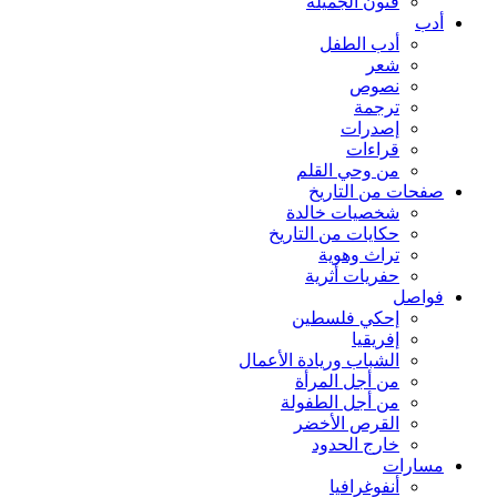
فنون الجميلة
أدب
أدب الطفل
شعر
نصوص
ترجمة
إصدرات
قراءات
من وحي القلم
صفحات من التاريخ
شخصيات خالدة
حكايات من التاريخ
تراث وهوية
حفريات أثرية
فواصل
إحكي فلسطين
إفريقيا
الشباب وريادة الأعمال
من أجل المرأة
من أجل الطفولة
القرص الأخضر
خارج الحدود
مسارات
أنفوغرافيا