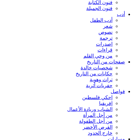
فنون الكتابة
فنون الجميلة
أدب
أدب الطفل
شعر
نصوص
ترجمة
إصدرات
قراءات
من وحي القلم
صفحات من التاريخ
شخصيات خالدة
حكايات من التاريخ
تراث وهوية
حفريات أثرية
فواصل
إحكي فلسطين
إفريقيا
الشباب وريادة الأعمال
من أجل المرأة
من أجل الطفولة
القرص الأخضر
خارج الحدود
مسارات