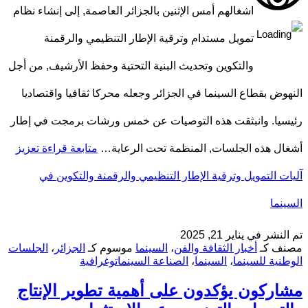
اشغالهم أمس الإثنين بالجزائر العاصمة, إلى إنشاء نظام
تمويل مستدام وترقية الإطار التنظيمي والرقمنة
والتكوين وتحديث البنية التحتية وحفظ الأرشيف, من أجل
النهوض بقطاع السينما في الجزائر وجعله محركا ثقافيا واقتصاديا
رئيسيا. وانبثقت هذه التوصيات عن خمس ورشات برمجت في إطار
أشغال هذه الجلسات, المنظمة تحت الرعاية…
متابعة قراءة
تعزيز
آليات التمويل وترقية الإطار التنظيمي والرقمنة والتكوين في
السينما
تم النشر في
يناير 21, 2025
مصنف كـ
أخبار الثقافة والفن
،
السينما
موسوم كـ
الجزائر
،
الجلسات
الوطنية للسينما
،
السينما
،
الصناعة السينماتوغرافية
مشاركون يؤكدون على أهمية تطوير الإنتاج