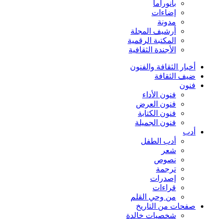
بانوراما
إضاءات
مدونة
أرشيف المجلة
المكتبة الرقمية
الأجندة الثقافية
أخبار الثقافة والفنون
ضيف الثقافة
فنون
فنون الأداء
فنون العرض
فنون الكتابة
فنون الجميلة
أدب
أدب الطفل
شعر
نصوص
ترجمة
إصدرات
قراءات
من وحي القلم
صفحات من التاريخ
شخصيات خالدة