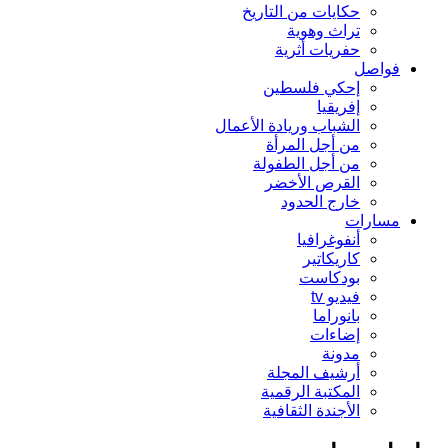
حكايات من التاريخ
تراث وهوية
حفريات أثرية
فواصل
إحكي فلسطين
إفريقيا
الشباب وريادة الأعمال
من أجل المرأة
من أجل الطفولة
القرص الأخضر
خارج الحدود
مسارات
أنفوغرافيا
كاريكاتير
بودكاست
فيديو tv
بانوراما
إضاءات
مدونة
أرشيف المجلة
المكتبة الرقمية
الأجندة الثقافية