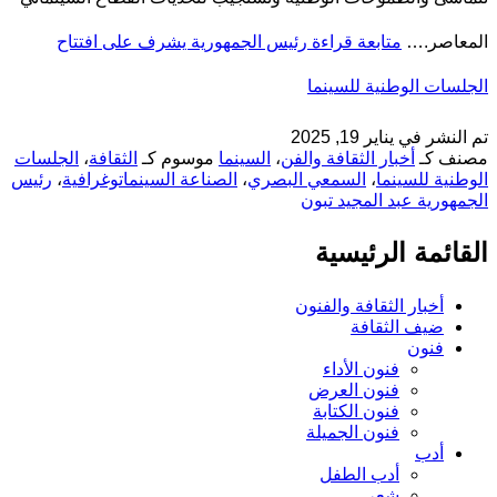
المعاصر.…
متابعة قراءة
رئيس الجمهورية يشرف على افتتاح
الجلسات الوطنية للسينما
تم النشر في
يناير 19, 2025
مصنف كـ
أخبار الثقافة والفن
،
السينما
موسوم كـ
الثقافة
،
الجلسات
الوطنية للسينما
،
السمعي البصري
،
الصناعة السينماتوغرافية
،
رئيس
الجمهورية عبد المجيد تبون
القائمة الرئيسية
أخبار الثقافة والفنون
ضيف الثقافة
فنون
فنون الأداء
فنون العرض
فنون الكتابة
فنون الجميلة
أدب
أدب الطفل
شعر