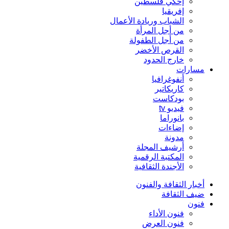
إحكي فلسطين
إفريقيا
الشباب وريادة الأعمال
من أجل المرأة
من أجل الطفولة
القرص الأخضر
خارج الحدود
مسارات
أنفوغرافيا
كاريكاتير
بودكاست
فيديو tv
بانوراما
إضاءات
مدونة
أرشيف المجلة
المكتبة الرقمية
الأجندة الثقافية
أخبار الثقافة والفنون
ضيف الثقافة
فنون
فنون الأداء
فنون العرض