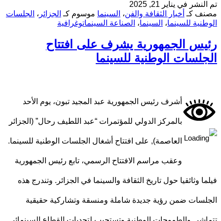
تم النشر في
يناير 21, 2025
مصنف كـ
أخبار الثقافة والفن
،
السينما
موسوم كـ
الجزائر
،
الجلسات
الوطنية للسينما
،
السينما
،
الصناعة السينماتوغرافية
رئيس الجمهورية يشرف على افتتاح
الجلسات الوطنية للسينما
أشرف رئيس الجمهورية عبد المجيد تبون، يوم الأحد
بالمركز الدولي للمؤتمرات “عبد اللطيف رحال” (الجزائر
العاصمة), على افتتاح أشغال الجلسات الوطنية للسينما.
وعقب مراسم الافتتاح الرسمي، تابع رئيس الجمهورية
فيلما وثائقيا حول تاريخ الثقافة والسينما في الجزائر. وتندرج هذه
الجلسات ضمن رؤية جديدة شاملة ومنسقة وتشاركية حقيقية
تتماشى والطموحات الوطنية وتستجيب لتحديات القطاع السينمائي