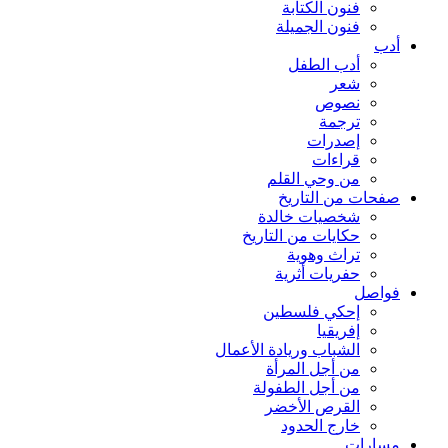
فنون الكتابة
فنون الجميلة
أدب
أدب الطفل
شعر
نصوص
ترجمة
إصدرات
قراءات
من وحي القلم
صفحات من التاريخ
شخصيات خالدة
حكايات من التاريخ
تراث وهوية
حفريات أثرية
فواصل
إحكي فلسطين
إفريقيا
الشباب وريادة الأعمال
من أجل المرأة
من أجل الطفولة
القرص الأخضر
خارج الحدود
مسارات