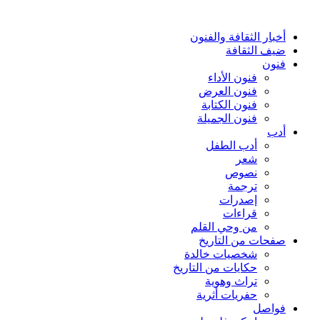
أخبار الثقافة والفنون
ضيف الثقافة
فنون
فنون الأداء
فنون العرض
فنون الكتابة
فنون الجميلة
أدب
أدب الطفل
شعر
نصوص
ترجمة
إصدرات
قراءات
من وحي القلم
صفحات من التاريخ
شخصيات خالدة
حكايات من التاريخ
تراث وهوية
حفريات أثرية
فواصل