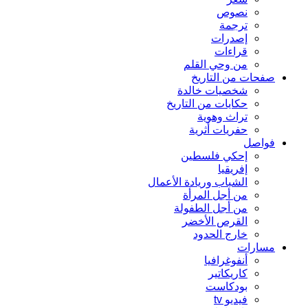
نصوص
ترجمة
إصدرات
قراءات
من وحي القلم
صفحات من التاريخ
شخصيات خالدة
حكايات من التاريخ
تراث وهوية
حفريات أثرية
فواصل
إحكي فلسطين
إفريقيا
الشباب وريادة الأعمال
من أجل المرأة
من أجل الطفولة
القرص الأخضر
خارج الحدود
مسارات
أنفوغرافيا
كاريكاتير
بودكاست
فيديو tv