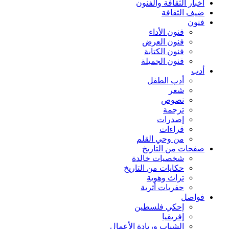
أخبار الثقافة والفنون
ضيف الثقافة
فنون
فنون الأداء
فنون العرض
فنون الكتابة
فنون الجميلة
أدب
أدب الطفل
شعر
نصوص
ترجمة
إصدرات
قراءات
من وحي القلم
صفحات من التاريخ
شخصيات خالدة
حكايات من التاريخ
تراث وهوية
حفريات أثرية
فواصل
إحكي فلسطين
إفريقيا
الشباب وريادة الأعمال