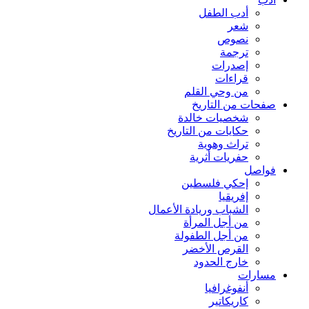
أدب الطفل
شعر
نصوص
ترجمة
إصدرات
قراءات
من وحي القلم
صفحات من التاريخ
شخصيات خالدة
حكايات من التاريخ
تراث وهوية
حفريات أثرية
فواصل
إحكي فلسطين
إفريقيا
الشباب وريادة الأعمال
من أجل المرأة
من أجل الطفولة
القرص الأخضر
خارج الحدود
مسارات
أنفوغرافيا
كاريكاتير