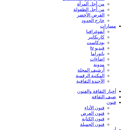
من أجل المرأة
من أجل الطفولة
القرص الأخضر
خارج الحدود
مسارات
أنفوغرافيا
كاريكاتير
بودكاست
فيديو tv
بانوراما
إضاءات
مدونة
أرشيف المجلة
المكتبة الرقمية
الأجندة الثقافية
أخبار الثقافة والفنون
ضيف الثقافة
فنون
فنون الأداء
فنون العرض
فنون الكتابة
فنون الجميلة
أدب