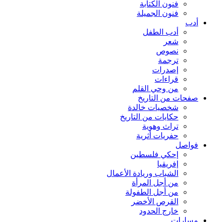
فنون الكتابة
فنون الجميلة
أدب
أدب الطفل
شعر
نصوص
ترجمة
إصدرات
قراءات
من وحي القلم
صفحات من التاريخ
شخصيات خالدة
حكايات من التاريخ
تراث وهوية
حفريات أثرية
فواصل
إحكي فلسطين
إفريقيا
الشباب وريادة الأعمال
من أجل المرأة
من أجل الطفولة
القرص الأخضر
خارج الحدود
مسارات