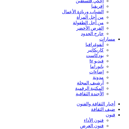
إحكي فلسطين
إفريقيا
الشباب وريادة الأعمال
من أجل المرأة
من أجل الطفولة
القرص الأخضر
خارج الحدود
مسارات
أنفوغرافيا
كاريكاتير
بودكاست
فيديو tv
بانوراما
إضاءات
مدونة
أرشيف المجلة
المكتبة الرقمية
الأجندة الثقافية
أخبار الثقافة والفنون
ضيف الثقافة
فنون
فنون الأداء
فنون العرض