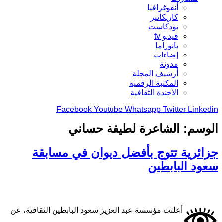
أنفوغرافيا
كاريكاتير
بودكاست
فيديو tv
بانوراما
إضاءات
مدونة
أرشيف المجلة
المكتبة الرقمية
الأجندة الثقافية
Facebook
Youtube
Whatsapp
Twitter
Linkedin
الوسم:
الشاعرة لطيفة حساني
جزائرية تتوج بأفضل ديوان في مسابقة
سعود البابطين
أعلنت مؤسسة عبد العزيز سعود البابطين الثقافية، عن