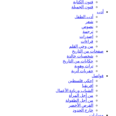
فنون الكتابة
فنون الجميلة
أدب
أدب الطفل
شعر
نصوص
ترجمة
إصدرات
قراءات
من وحي القلم
صفحات من التاريخ
شخصيات خالدة
حكايات من التاريخ
تراث وهوية
حفريات أثرية
فواصل
إحكي فلسطين
إفريقيا
الشباب وريادة الأعمال
من أجل المرأة
من أجل الطفولة
القرص الأخضر
خارج الحدود
مسارات