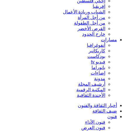
إحكي فلسطين
إفريقيا
الشباب وريادة الأعمال
من أجل المرأة
من أجل الطفولة
القرص الأخضر
خارج الحدود
مسارات
أنفوغرافيا
كاريكاتير
بودكاست
فيديو tv
بانوراما
إضاءات
مدونة
أرشيف المجلة
المكتبة الرقمية
الأجندة الثقافية
أخبار الثقافة والفنون
ضيف الثقافة
فنون
فنون الأداء
فنون العرض