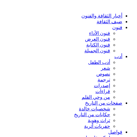
أخبار الثقافة والفنون
ضيف الثقافة
فنون
فنون الأداء
فنون العرض
فنون الكتابة
فنون الجميلة
أدب
أدب الطفل
شعر
نصوص
ترجمة
إصدرات
قراءات
من وحي القلم
صفحات من التاريخ
شخصيات خالدة
حكايات من التاريخ
تراث وهوية
حفريات أثرية
فواصل