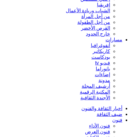
إفريقيا
الشباب وريادة الأعمال
من أجل المرأة
من أجل الطفولة
القرص الأخضر
خارج الحدود
مسارات
أنفوغرافيا
كاريكاتير
بودكاست
فيديو tv
بانوراما
إضاءات
مدونة
أرشيف المجلة
المكتبة الرقمية
الأجندة الثقافية
أخبار الثقافة والفنون
ضيف الثقافة
فنون
فنون الأداء
فنون العرض