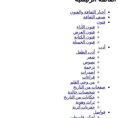
أخبار الثقافة والفنون
ضيف الثقافة
فنون
فنون الأداء
فنون العرض
فنون الكتابة
فنون الجميلة
أدب
أدب الطفل
شعر
نصوص
ترجمة
إصدرات
قراءات
من وحي القلم
صفحات من التاريخ
شخصيات خالدة
حكايات من التاريخ
تراث وهوية
حفريات أثرية
فواصل
إحكي فلسطين