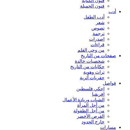
فنون الكتابة
فنون الجميلة
أدب
أدب الطفل
شعر
نصوص
ترجمة
إصدرات
قراءات
من وحي القلم
صفحات من التاريخ
شخصيات خالدة
حكايات من التاريخ
تراث وهوية
حفريات أثرية
فواصل
إحكي فلسطين
إفريقيا
الشباب وريادة الأعمال
من أجل المرأة
من أجل الطفولة
القرص الأخضر
خارج الحدود
مسارات