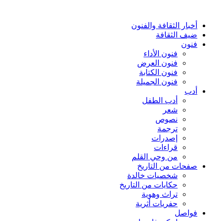
أخبار الثقافة والفنون
ضيف الثقافة
فنون
فنون الأداء
فنون العرض
فنون الكتابة
فنون الجميلة
أدب
أدب الطفل
شعر
نصوص
ترجمة
إصدرات
قراءات
من وحي القلم
صفحات من التاريخ
شخصيات خالدة
حكايات من التاريخ
تراث وهوية
حفريات أثرية
فواصل