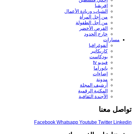
إفريقيا
الشباب وريادة الأعمال
من أجل المرأة
من أجل الطفولة
القرص الأخضر
خارج الحدود
مسارات
أنفوغرافيا
كاريكاتير
بودكاست
فيديو tv
بانوراما
إضاءات
مدونة
أرشيف المجلة
المكتبة الرقمية
الأجندة الثقافية
تواصل معنا
Facebook
Whatsapp
Youtube
Twitter
Linkedin