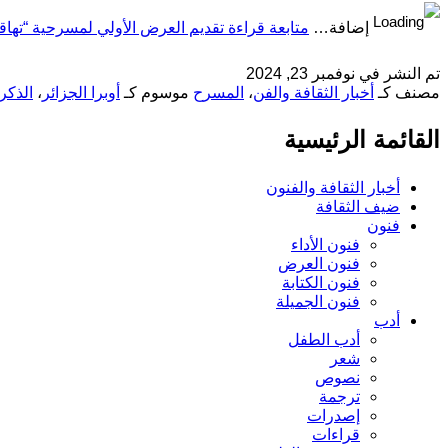
إضافة…
متابعة قراءة
تقديم العرض الأولي لمسرحية “تهاق
تم النشر في
نوفمبر 23, 2024
مصنف كـ
أخبار الثقافة والفن
،
المسرح
موسوم كـ
أوبرا الجزائر
،
الذكرى السبعين
القائمة الرئيسية
أخبار الثقافة والفنون
ضيف الثقافة
فنون
فنون الأداء
فنون العرض
فنون الكتابة
فنون الجميلة
أدب
أدب الطفل
شعر
نصوص
ترجمة
إصدرات
قراءات