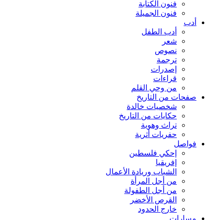
فنون الكتابة
فنون الجميلة
أدب
أدب الطفل
شعر
نصوص
ترجمة
إصدرات
قراءات
من وحي القلم
صفحات من التاريخ
شخصيات خالدة
حكايات من التاريخ
تراث وهوية
حفريات أثرية
فواصل
إحكي فلسطين
إفريقيا
الشباب وريادة الأعمال
من أجل المرأة
من أجل الطفولة
القرص الأخضر
خارج الحدود
مسارات