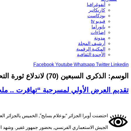
أنفوغرافيا
كاريكاتير
بودكاست
فيديو tv
بانوراما
إضاءات
مدونة
أرشيف المجلة
المكتبة الرقمية
الأجندة الثقافية
Facebook
Youtube
Whatsapp
Twitter
Linkedin
الوسم:
الذكرى السبعين (70) لاندلاع ثورة التحرير الوطني
تقديم العرض الأولي لمسرحية “تهاقرت .. ملح
احتضنت أوبرا الجزائر “بوعلام بسايح”, الخميس بالجزائر
الجيش الاستعماري الفرنسي, بحضور جمهور غفير. وشهد الع