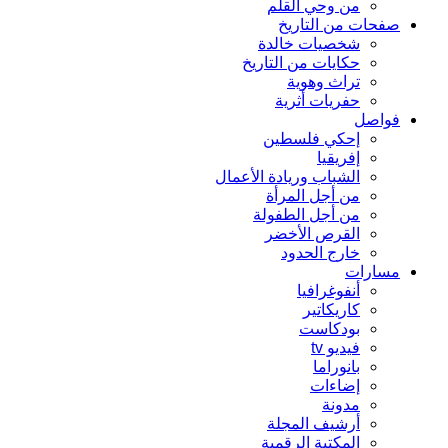
من وحي القلم
صفحات من التاريخ
شخصيات خالدة
حكايات من التاريخ
تراث وهوية
حفريات أثرية
فواصل
إحكي فلسطين
إفريقيا
الشباب وريادة الأعمال
من أجل المرأة
من أجل الطفولة
القرص الأخضر
خارج الحدود
مسارات
أنفوغرافيا
كاريكاتير
بودكاست
فيديو tv
بانوراما
إضاءات
مدونة
أرشيف المجلة
المكتبة الرقمية