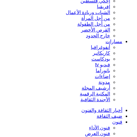
إحكي فلسطين
إفريقيا
الشباب وريادة الأعمال
من أجل المرأة
من أجل الطفولة
القرص الأخضر
خارج الحدود
مسارات
أنفوغرافيا
كاريكاتير
بودكاست
فيديو tv
بانوراما
إضاءات
مدونة
أرشيف المجلة
المكتبة الرقمية
الأجندة الثقافية
أخبار الثقافة والفنون
ضيف الثقافة
فنون
فنون الأداء
فنون العرض