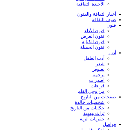
الأجندة الثقافية
أخبار الثقافة والفنون
ضيف الثقافة
فنون
فنون الأداء
فنون العرض
فنون الكتابة
فنون الجميلة
أدب
أدب الطفل
شعر
نصوص
ترجمة
إصدرات
قراءات
من وحي القلم
صفحات من التاريخ
شخصيات خالدة
حكايات من التاريخ
تراث وهوية
حفريات أثرية
فواصل
إحكي فلسطين