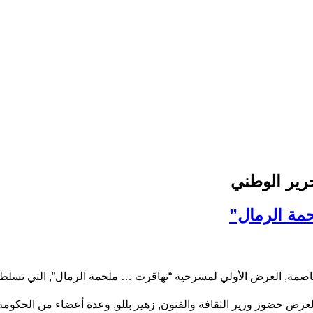
مة الرمال”
 العاصمة, العرض الأولي لمسرحية “تهاقرت … ملحمة الرمال”, التي تس
رض حضور وزير الثقافة والفنون, زهير بللو, وعدة أعضاء من الحكومة و