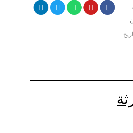
ن
ريخ
ثة