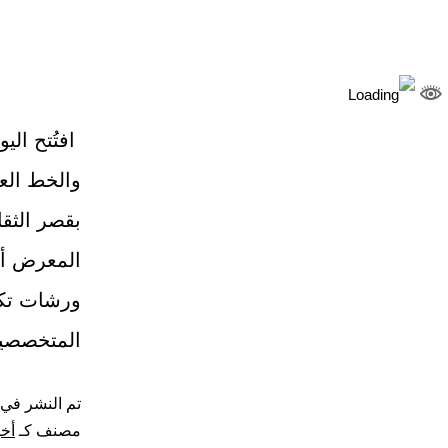
افتُتح الي
والخط العر
بقصر الثقا
ورشات تكو
المتخصص
تم النشر في
مصنف كـ
أخب