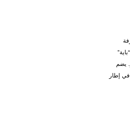
فة
اية”
. يضم
تنوع، أنجزها أكثر من 60 طالبًا في إطار