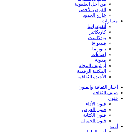
من أجل الطفولة
القرص الأخضر
خارج الحدود
مسارات
أنفوغرافيا
كاريكاتير
بودكاست
فيديو tv
بانوراما
إضاءات
مدونة
أرشيف المجلة
المكتبة الرقمية
الأجندة الثقافية
أخبار الثقافة والفنون
ضيف الثقافة
فنون
فنون الأداء
فنون العرض
فنون الكتابة
فنون الجميلة
أدب
أدب الطفل