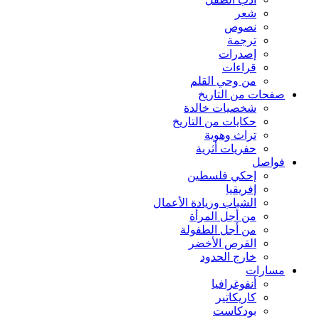
شعر
نصوص
ترجمة
إصدرات
قراءات
من وحي القلم
صفحات من التاريخ
شخصيات خالدة
حكايات من التاريخ
تراث وهوية
حفريات أثرية
فواصل
إحكي فلسطين
إفريقيا
الشباب وريادة الأعمال
من أجل المرأة
من أجل الطفولة
القرص الأخضر
خارج الحدود
مسارات
أنفوغرافيا
كاريكاتير
بودكاست