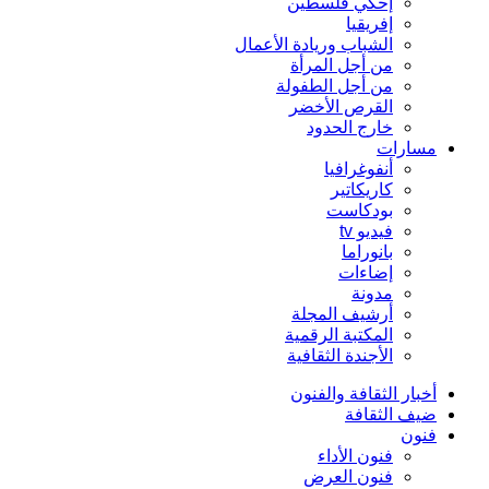
إحكي فلسطين
إفريقيا
الشباب وريادة الأعمال
من أجل المرأة
من أجل الطفولة
القرص الأخضر
خارج الحدود
مسارات
أنفوغرافيا
كاريكاتير
بودكاست
فيديو tv
بانوراما
إضاءات
مدونة
أرشيف المجلة
المكتبة الرقمية
الأجندة الثقافية
أخبار الثقافة والفنون
ضيف الثقافة
فنون
فنون الأداء
فنون العرض