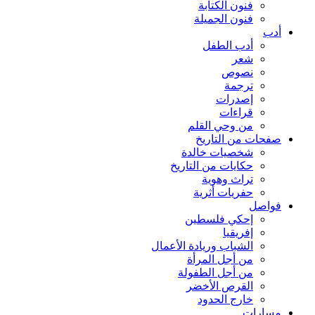
فنون الكتابة
فنون الجميلة
أدب
أدب الطفل
شعر
نصوص
ترجمة
إصدرات
قراءات
من وحي القلم
صفحات من التاريخ
شخصيات خالدة
حكايات من التاريخ
تراث وهوية
حفريات أثرية
فواصل
إحكي فلسطين
إفريقيا
الشباب وريادة الأعمال
من أجل المرأة
من أجل الطفولة
القرص الأخضر
خارج الحدود
مسارات