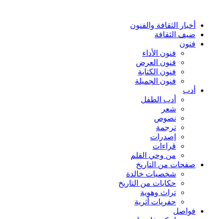
أخبار الثقافة والفنون
ضيف الثقافة
فنون
فنون الأداء
فنون العرض
فنون الكتابة
فنون الجميلة
أدب
أدب الطفل
شعر
نصوص
ترجمة
إصدرات
قراءات
من وحي القلم
صفحات من التاريخ
شخصيات خالدة
حكايات من التاريخ
تراث وهوية
حفريات أثرية
فواصل