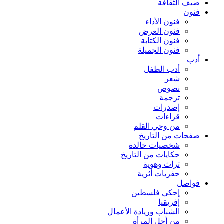
ضيف الثقافة
فنون
فنون الأداء
فنون العرض
فنون الكتابة
فنون الجميلة
أدب
أدب الطفل
شعر
نصوص
ترجمة
إصدرات
قراءات
من وحي القلم
صفحات من التاريخ
شخصيات خالدة
حكايات من التاريخ
تراث وهوية
حفريات أثرية
فواصل
إحكي فلسطين
إفريقيا
الشباب وريادة الأعمال
من أجل المرأة