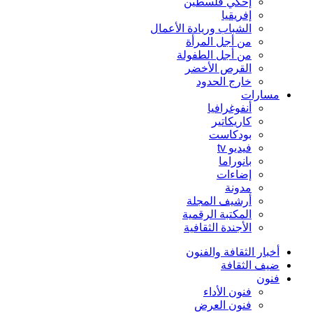
إحكي فلسطين
إفريقيا
الشباب وريادة الأعمال
من أجل المرأة
من أجل الطفولة
القرص الأخضر
خارج الحدود
مسارات
أنفوغرافيا
كاريكاتير
بودكاست
فيديو tv
بانوراما
إضاءات
مدونة
أرشيف المجلة
المكتبة الرقمية
الأجندة الثقافية
أخبار الثقافة والفنون
ضيف الثقافة
فنون
فنون الأداء
فنون العرض