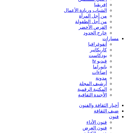
إفريقيا
الشباب وريادة الأعمال
من أجل المرأة
من أجل الطفولة
القرص الأخضر
خارج الحدود
مسارات
أنفوغرافيا
كاريكاتير
بودكاست
فيديو tv
بانوراما
إضاءات
مدونة
أرشيف المجلة
المكتبة الرقمية
الأجندة الثقافية
أخبار الثقافة والفنون
ضيف الثقافة
فنون
فنون الأداء
فنون العرض