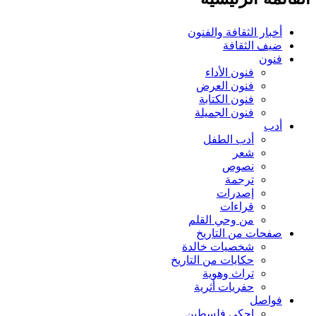
أخبار الثقافة والفنون
ضيف الثقافة
فنون
فنون الأداء
فنون العرض
فنون الكتابة
فنون الجميلة
أدب
أدب الطفل
شعر
نصوص
ترجمة
إصدرات
قراءات
من وحي القلم
صفحات من التاريخ
شخصيات خالدة
حكايات من التاريخ
تراث وهوية
حفريات أثرية
فواصل
إحكي فلسطين