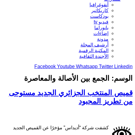
أنفوغرافيا
كاريكاتير
بودكاست
فيديو tv
بانوراما
إضاءات
مدونة
أرشيف المجلة
المكتبة الرقمية
الأجندة الثقافية
Facebook
Youtube
Whatsapp
Twitter
Linkedin
الوسم:
الجمع بين الأصالة والمعاصرة
قميص المنتخب الجزائري الجديد مستوحى
من تطريز المجبود
كشفت شركة “أديداس” مؤخرًا عن القميص الجديد