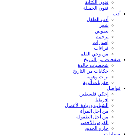
فنون الكتابة
فنون الجميلة
أدب
أدب الطفل
شعر
نصوص
ترجمة
إصدرات
قراءات
من وحي القلم
صفحات من التاريخ
شخصيات خالدة
حكايات من التاريخ
تراث وهوية
حفريات أثرية
فواصل
إحكي فلسطين
إفريقيا
الشباب وريادة الأعمال
من أجل المرأة
من أجل الطفولة
القرص الأخضر
خارج الحدود
مسارات