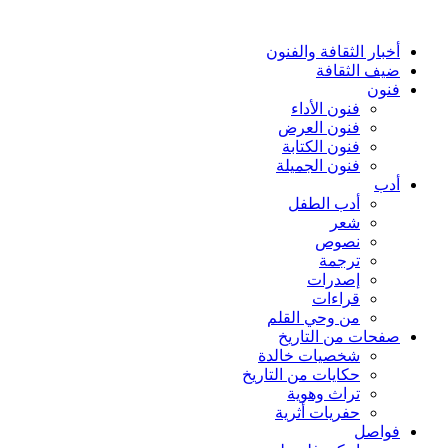
أخبار الثقافة والفنون
ضيف الثقافة
فنون
فنون الأداء
فنون العرض
فنون الكتابة
فنون الجميلة
أدب
أدب الطفل
شعر
نصوص
ترجمة
إصدرات
قراءات
من وحي القلم
صفحات من التاريخ
شخصيات خالدة
حكايات من التاريخ
تراث وهوية
حفريات أثرية
فواصل