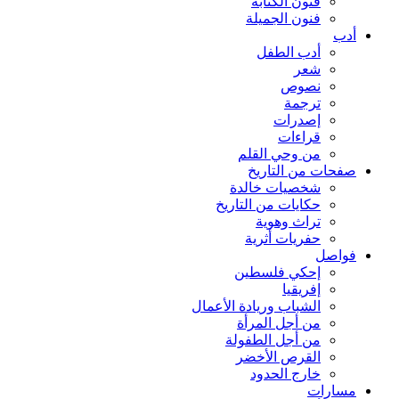
فنون الكتابة
فنون الجميلة
أدب
أدب الطفل
شعر
نصوص
ترجمة
إصدرات
قراءات
من وحي القلم
صفحات من التاريخ
شخصيات خالدة
حكايات من التاريخ
تراث وهوية
حفريات أثرية
فواصل
إحكي فلسطين
إفريقيا
الشباب وريادة الأعمال
من أجل المرأة
من أجل الطفولة
القرص الأخضر
خارج الحدود
مسارات