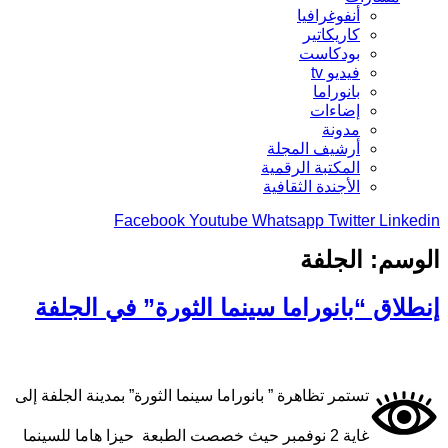
أنفوغرافيا
كاريكاتير
بودكاست
فيديو tv
بانوراما
إضاءات
مدونة
أرشيف المجلة
المكتبة الرقمية
الأجندة الثقافية
Facebook
Youtube
Whatsapp
Twitter
Linkedin
الوسم:
الجلفة
إنطلاق “بانوراما سينما الثورة” في الجلفة
تستمر تظاهرة ” بانوراما سينما الثورة” بمدينة الجلفة إلى
غاية 2 نوفمبر حيث خصصت الطبعة حيزا هاما للسينما