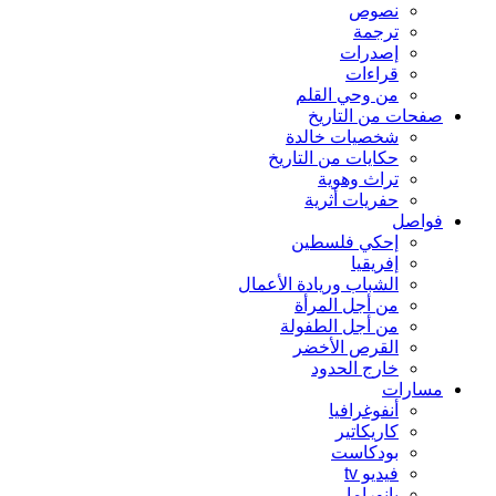
نصوص
ترجمة
إصدرات
قراءات
من وحي القلم
صفحات من التاريخ
شخصيات خالدة
حكايات من التاريخ
تراث وهوية
حفريات أثرية
فواصل
إحكي فلسطين
إفريقيا
الشباب وريادة الأعمال
من أجل المرأة
من أجل الطفولة
القرص الأخضر
خارج الحدود
مسارات
أنفوغرافيا
كاريكاتير
بودكاست
فيديو tv
بانوراما