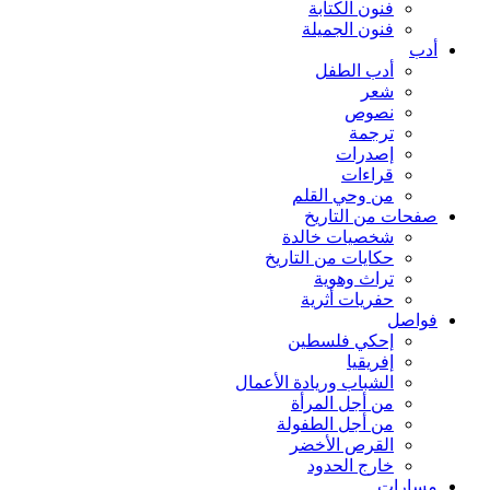
فنون الكتابة
فنون الجميلة
أدب
أدب الطفل
شعر
نصوص
ترجمة
إصدرات
قراءات
من وحي القلم
صفحات من التاريخ
شخصيات خالدة
حكايات من التاريخ
تراث وهوية
حفريات أثرية
فواصل
إحكي فلسطين
إفريقيا
الشباب وريادة الأعمال
من أجل المرأة
من أجل الطفولة
القرص الأخضر
خارج الحدود
مسارات