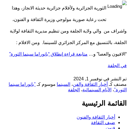
الثورية الجزائرية ولأفلام جزائرية حديثة الانجاز، وهذا
تحت رعاية صورية مولوجي وزيرة الثقافة و الفنون،
واشراف من والي ولاية الجلفة ومن تنظيم مديرية الثقافة لولاية
الجلفة، بالتنسيق مع المركز الجزائري للسينما. ومن الافلام :
“الافيون والعصا” و…
متابعة قراءة
إنطلاق “بانوراما سينما الثورة”
في الجلفة
تم النشر في
نوفمبر 1, 2024
مصنف كـ
أخبار الثقافة والفن
،
السينما
موسوم كـ
"بانوراما سينما
الثورة"
،
الأيام السينمائية
،
الجلفة
القائمة الرئيسية
أخبار الثقافة والفنون
ضيف الثقافة
فنون