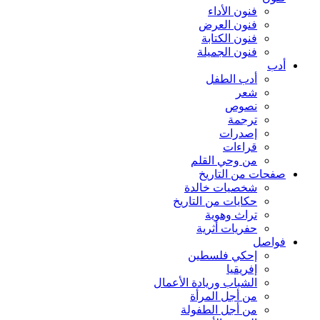
فنون الأداء
فنون العرض
فنون الكتابة
فنون الجميلة
أدب
أدب الطفل
شعر
نصوص
ترجمة
إصدرات
قراءات
من وحي القلم
صفحات من التاريخ
شخصيات خالدة
حكايات من التاريخ
تراث وهوية
حفريات أثرية
فواصل
إحكي فلسطين
إفريقيا
الشباب وريادة الأعمال
من أجل المرأة
من أجل الطفولة