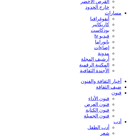
القرص الأخضر
خارج الحدود
مسارات
أنفوغرافيا
كاريكاتير
بودكاست
فيديو tv
بانوراما
إضاءات
مدونة
أرشيف المجلة
المكتبة الرقمية
الأجندة الثقافية
أخبار الثقافة والفنون
ضيف الثقافة
فنون
فنون الأداء
فنون العرض
فنون الكتابة
فنون الجميلة
أدب
أدب الطفل
شعر