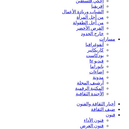
إحكي فلسطين
إفريقيا
الشباب وريادة الأعمال
من أجل المرأة
من أجل الطفولة
القرص الأخضر
خارج الحدود
مسارات
أنفوغرافيا
كاريكاتير
بودكاست
فيديو tv
بانوراما
إضاءات
مدونة
أرشيف المجلة
المكتبة الرقمية
الأجندة الثقافية
أخبار الثقافة والفنون
ضيف الثقافة
فنون
فنون الأداء
فنون العرض