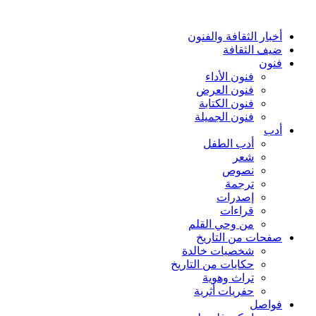
أخبار الثقافة والفنون
ضيف الثقافة
فنون
فنون الأداء
فنون العرض
فنون الكتابة
فنون الجميلة
أدب
أدب الطفل
شعر
نصوص
ترجمة
إصدرات
قراءات
من وحي القلم
صفحات من التاريخ
شخصيات خالدة
حكايات من التاريخ
تراث وهوية
حفريات أثرية
فواصل