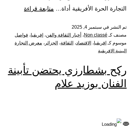
التجارة الحرة الأفريقية أداة…
متابعة قراءة
تم النشر في
سبتمبر 4, 2025
مصنف كـ
Non classé
،
أخبار الثقافة والفن
،
إفريقيا
،
فواصل
موسوم كـ
افريقيا
،
الاقتصاد
،
الثقافة
،
الجزائر
،
معرض التجارة
البينية الافريقية
ركح بشطارزي يحتضن تأبينة
الفنان بوزيد علام