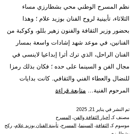
نظم المسرح الوطني محي بشطارزي مساء
الثلاثاء، تأبينية لروح الفنان بوزيد علام ؛ وهذا
بحضور وزير الثقافة والفنون زهير بللو، وكوكبة من
الفنانين، في موعد شهد إشادات واسعة بمسار
الفنان الراحل، الذي ترك أثرا إبداعيا لاينسى في
مجال الفن و السينما على حده ؛ فكان بذلك رمزا
للنضال والعطاء الفني والثقافي. كانت بدايات
المرحوم الفنية…
متابعة قراءة
تم النشر في
يناير 21, 2025
مصنف كـ
أخبار الثقافة والفن
،
المسرح
موسوم كـ
الثقافة
،
السينما
،
المسرح
،
تأبينة الفنان بوزيد علام
،
ركح
بشطارزي