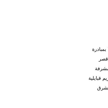
بمبادرة
“قصر
مشرفة
م قبايلية
لشرق