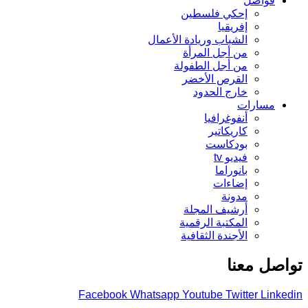
فواصل
إحكي فلسطين
إفريقيا
الشباب وريادة الأعمال
من أجل المرأة
من أجل الطفولة
القرص الأخضر
خارج الحدود
مسارات
أنفوغرافيا
كاريكاتير
بودكاست
فيديو tv
بانوراما
إضاءات
مدونة
أرشيف المجلة
المكتبة الرقمية
الأجندة الثقافية
تواصل معنا
Facebook
Whatsapp
Youtube
Twitter
Linkedin