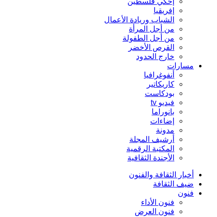
إحكي فلسطين
إفريقيا
الشباب وريادة الأعمال
من أجل المرأة
من أجل الطفولة
القرص الأخضر
خارج الحدود
مسارات
أنفوغرافيا
كاريكاتير
بودكاست
فيديو tv
بانوراما
إضاءات
مدونة
أرشيف المجلة
المكتبة الرقمية
الأجندة الثقافية
أخبار الثقافة والفنون
ضيف الثقافة
فنون
فنون الأداء
فنون العرض