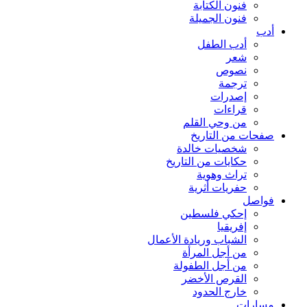
فنون الكتابة
فنون الجميلة
أدب
أدب الطفل
شعر
نصوص
ترجمة
إصدرات
قراءات
من وحي القلم
صفحات من التاريخ
شخصيات خالدة
حكايات من التاريخ
تراث وهوية
حفريات أثرية
فواصل
إحكي فلسطين
إفريقيا
الشباب وريادة الأعمال
من أجل المرأة
من أجل الطفولة
القرص الأخضر
خارج الحدود
مسارات