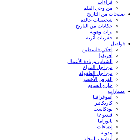
قراءات
من وحي القلم
صفحات من التاريخ
شخصيات خالدة
حكايات من التاريخ
تراث وهوية
حفريات أثرية
فواصل
إحكي فلسطين
إفريقيا
الشباب وريادة الأعمال
من أجل المرأة
من أجل الطفولة
القرص الأخضر
خارج الحدود
مسارات
أنفوغرافيا
كاريكاتير
بودكاست
فيديو tv
بانوراما
إضاءات
مدونة
أرشيف المجلة