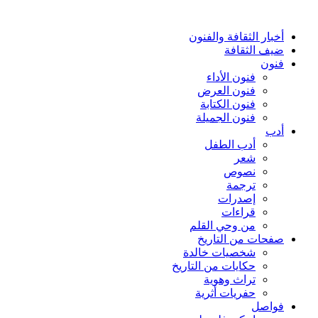
أخبار الثقافة والفنون
ضيف الثقافة
فنون
فنون الأداء
فنون العرض
فنون الكتابة
فنون الجميلة
أدب
أدب الطفل
شعر
نصوص
ترجمة
إصدرات
قراءات
من وحي القلم
صفحات من التاريخ
شخصيات خالدة
حكايات من التاريخ
تراث وهوية
حفريات أثرية
فواصل