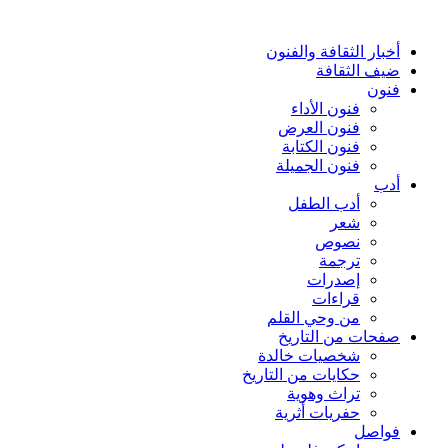
أخبار الثقافة والفنون
ضيف الثقافة
فنون
فنون الأداء
فنون العرض
فنون الكتابة
فنون الجميلة
أدب
أدب الطفل
شعر
نصوص
ترجمة
إصدرات
قراءات
من وحي القلم
صفحات من التاريخ
شخصيات خالدة
حكايات من التاريخ
تراث وهوية
حفريات أثرية
فواصل