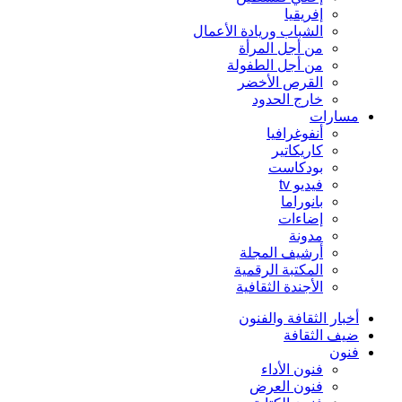
إفريقيا
الشباب وريادة الأعمال
من أجل المرأة
من أجل الطفولة
القرص الأخضر
خارج الحدود
مسارات
أنفوغرافيا
كاريكاتير
بودكاست
فيديو tv
بانوراما
إضاءات
مدونة
أرشيف المجلة
المكتبة الرقمية
الأجندة الثقافية
أخبار الثقافة والفنون
ضيف الثقافة
فنون
فنون الأداء
فنون العرض