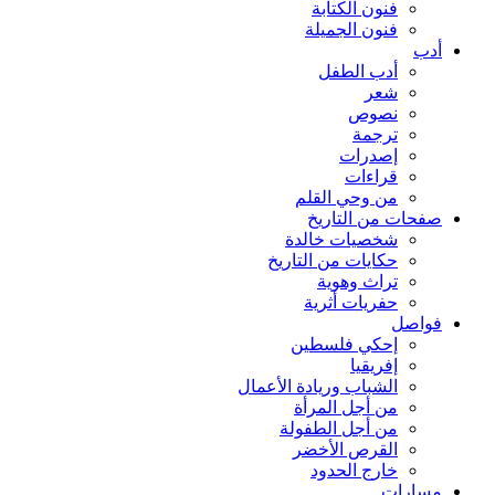
فنون الكتابة
فنون الجميلة
أدب
أدب الطفل
شعر
نصوص
ترجمة
إصدرات
قراءات
من وحي القلم
صفحات من التاريخ
شخصيات خالدة
حكايات من التاريخ
تراث وهوية
حفريات أثرية
فواصل
إحكي فلسطين
إفريقيا
الشباب وريادة الأعمال
من أجل المرأة
من أجل الطفولة
القرص الأخضر
خارج الحدود
مسارات