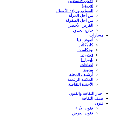
إحكي فلسطين
إفريقيا
الشباب وريادة الأعمال
من أجل المرأة
من أجل الطفولة
القرص الأخضر
خارج الحدود
مسارات
أنفوغرافيا
كاريكاتير
بودكاست
فيديو tv
بانوراما
إضاءات
مدونة
أرشيف المجلة
المكتبة الرقمية
الأجندة الثقافية
أخبار الثقافة والفنون
ضيف الثقافة
فنون
فنون الأداء
فنون العرض