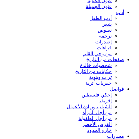
فنون الكتابة
فنون الجميلة
أدب
أدب الطفل
شعر
نصوص
ترجمة
إصدرات
قراءات
من وحي القلم
صفحات من التاريخ
شخصيات خالدة
حكايات من التاريخ
تراث وهوية
حفريات أثرية
فواصل
إحكي فلسطين
إفريقيا
الشباب وريادة الأعمال
من أجل المرأة
من أجل الطفولة
القرص الأخضر
خارج الحدود
مسارات