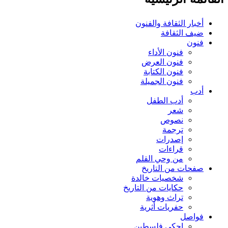
أخبار الثقافة والفنون
ضيف الثقافة
فنون
فنون الأداء
فنون العرض
فنون الكتابة
فنون الجميلة
أدب
أدب الطفل
شعر
نصوص
ترجمة
إصدرات
قراءات
من وحي القلم
صفحات من التاريخ
شخصيات خالدة
حكايات من التاريخ
تراث وهوية
حفريات أثرية
فواصل
إحكي فلسطين