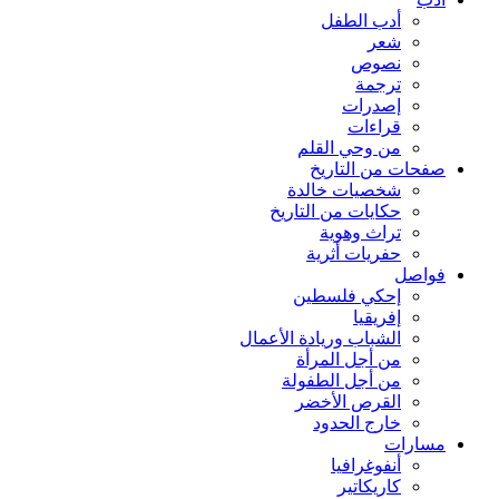
أدب الطفل
شعر
نصوص
ترجمة
إصدرات
قراءات
من وحي القلم
صفحات من التاريخ
شخصيات خالدة
حكايات من التاريخ
تراث وهوية
حفريات أثرية
فواصل
إحكي فلسطين
إفريقيا
الشباب وريادة الأعمال
من أجل المرأة
من أجل الطفولة
القرص الأخضر
خارج الحدود
مسارات
أنفوغرافيا
كاريكاتير