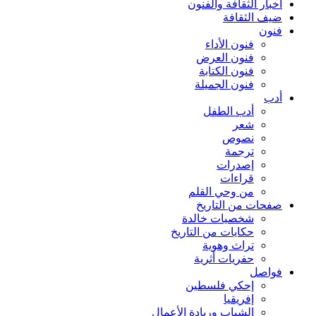
أخبار الثقافة والفنون
ضيف الثقافة
فنون
فنون الأداء
فنون العرض
فنون الكتابة
فنون الجميلة
أدب
أدب الطفل
شعر
نصوص
ترجمة
إصدرات
قراءات
من وحي القلم
صفحات من التاريخ
شخصيات خالدة
حكايات من التاريخ
تراث وهوية
حفريات أثرية
فواصل
إحكي فلسطين
إفريقيا
الشباب وريادة الأعمال