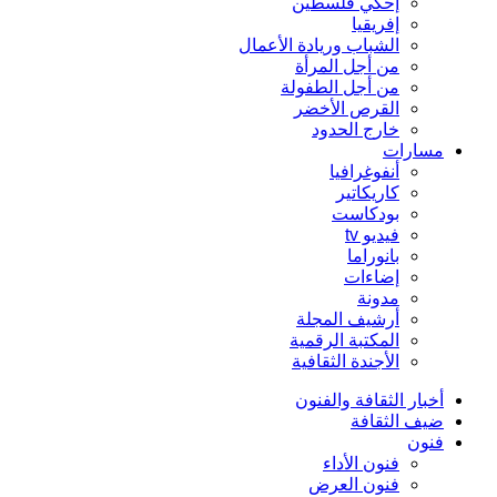
إحكي فلسطين
إفريقيا
الشباب وريادة الأعمال
من أجل المرأة
من أجل الطفولة
القرص الأخضر
خارج الحدود
مسارات
أنفوغرافيا
كاريكاتير
بودكاست
فيديو tv
بانوراما
إضاءات
مدونة
أرشيف المجلة
المكتبة الرقمية
الأجندة الثقافية
أخبار الثقافة والفنون
ضيف الثقافة
فنون
فنون الأداء
فنون العرض