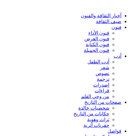
أخبار الثقافة والفنون
ضيف الثقافة
فنون
فنون الأداء
فنون العرض
فنون الكتابة
فنون الجميلة
أدب
أدب الطفل
شعر
نصوص
ترجمة
إصدرات
قراءات
من وحي القلم
صفحات من التاريخ
شخصيات خالدة
حكايات من التاريخ
تراث وهوية
حفريات أثرية
فواصل