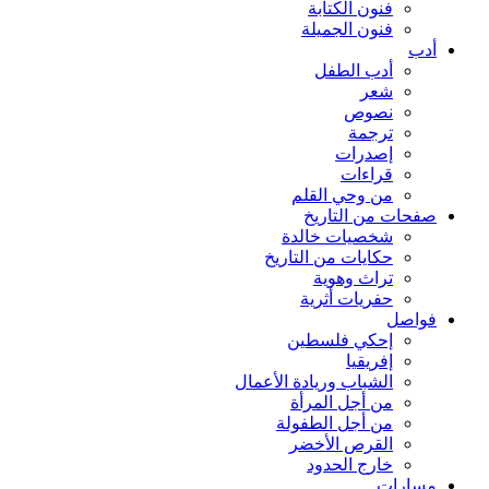
فنون الكتابة
فنون الجميلة
أدب
أدب الطفل
شعر
نصوص
ترجمة
إصدرات
قراءات
من وحي القلم
صفحات من التاريخ
شخصيات خالدة
حكايات من التاريخ
تراث وهوية
حفريات أثرية
فواصل
إحكي فلسطين
إفريقيا
الشباب وريادة الأعمال
من أجل المرأة
من أجل الطفولة
القرص الأخضر
خارج الحدود
مسارات