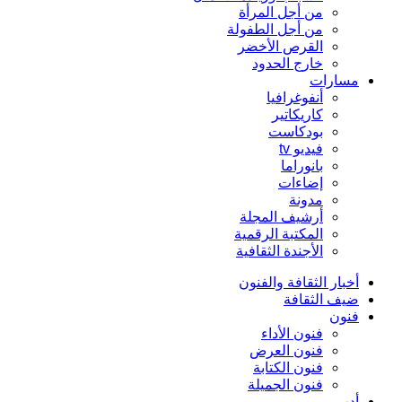
من أجل المرأة
من أجل الطفولة
القرص الأخضر
خارج الحدود
مسارات
أنفوغرافيا
كاريكاتير
بودكاست
فيديو tv
بانوراما
إضاءات
مدونة
أرشيف المجلة
المكتبة الرقمية
الأجندة الثقافية
أخبار الثقافة والفنون
ضيف الثقافة
فنون
فنون الأداء
فنون العرض
فنون الكتابة
فنون الجميلة
أدب