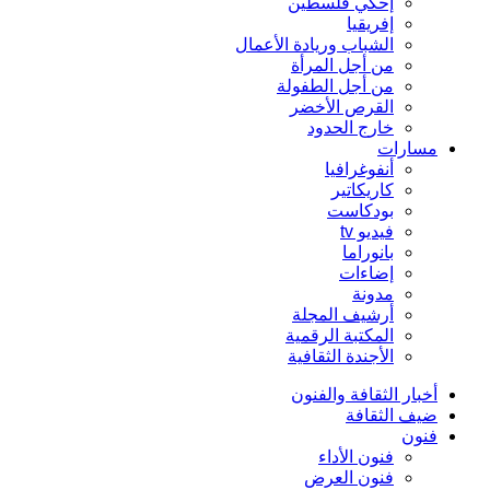
إحكي فلسطين
إفريقيا
الشباب وريادة الأعمال
من أجل المرأة
من أجل الطفولة
القرص الأخضر
خارج الحدود
مسارات
أنفوغرافيا
كاريكاتير
بودكاست
فيديو tv
بانوراما
إضاءات
مدونة
أرشيف المجلة
المكتبة الرقمية
الأجندة الثقافية
أخبار الثقافة والفنون
ضيف الثقافة
فنون
فنون الأداء
فنون العرض