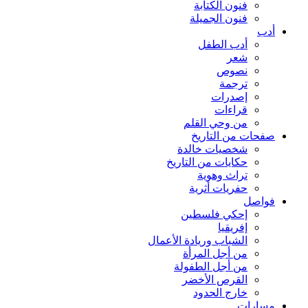
فنون الكتابة
فنون الجميلة
أدب
أدب الطفل
شعر
نصوص
ترجمة
إصدرات
قراءات
من وحي القلم
صفحات من التاريخ
شخصيات خالدة
حكايات من التاريخ
تراث وهوية
حفريات أثرية
فواصل
إحكي فلسطين
إفريقيا
الشباب وريادة الأعمال
من أجل المرأة
من أجل الطفولة
القرص الأخضر
خارج الحدود
مسارات