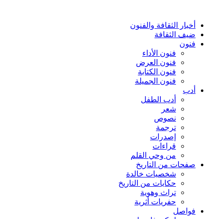
أخبار الثقافة والفنون
ضيف الثقافة
فنون
فنون الأداء
فنون العرض
فنون الكتابة
فنون الجميلة
أدب
أدب الطفل
شعر
نصوص
ترجمة
إصدرات
قراءات
من وحي القلم
صفحات من التاريخ
شخصيات خالدة
حكايات من التاريخ
تراث وهوية
حفريات أثرية
فواصل