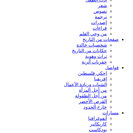
شعر
نصوص
ترجمة
إصدرات
قراءات
من وحي القلم
صفحات من التاريخ
شخصيات خالدة
حكايات من التاريخ
تراث وهوية
حفريات أثرية
فواصل
إحكي فلسطين
إفريقيا
الشباب وريادة الأعمال
من أجل المرأة
من أجل الطفولة
القرص الأخضر
خارج الحدود
مسارات
أنفوغرافيا
كاريكاتير
بودكاست