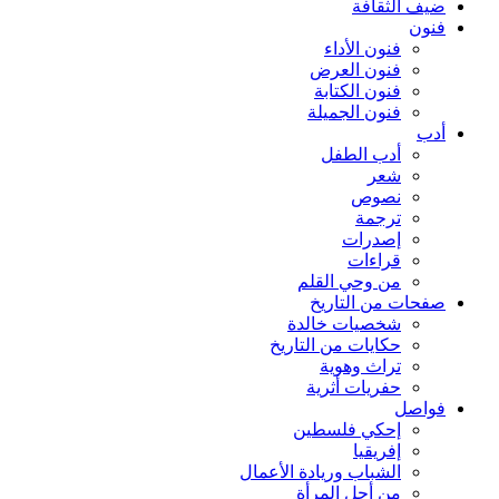
ضيف الثقافة
فنون
فنون الأداء
فنون العرض
فنون الكتابة
فنون الجميلة
أدب
أدب الطفل
شعر
نصوص
ترجمة
إصدرات
قراءات
من وحي القلم
صفحات من التاريخ
شخصيات خالدة
حكايات من التاريخ
تراث وهوية
حفريات أثرية
فواصل
إحكي فلسطين
إفريقيا
الشباب وريادة الأعمال
من أجل المرأة