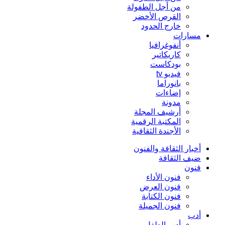
من أجل الطفولة
القرص الأخضر
خارج الحدود
مسارات
أنفوغرافيا
كاريكاتير
بودكاست
فيديو tv
بانوراما
إضاءات
مدونة
أرشيف المجلة
المكتبة الرقمية
الأجندة الثقافية
أخبار الثقافة والفنون
ضيف الثقافة
فنون
فنون الأداء
فنون العرض
فنون الكتابة
فنون الجميلة
أدب
أدب الطفل