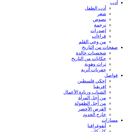
أدب
أدب الطفل
شعر
نصوص
ترجمة
إصدرات
قراءات
من وحي القلم
صفحات من التاريخ
شخصيات خالدة
حكايات من التاريخ
تراث وهوية
حفريات أثرية
فواصل
إحكي فلسطين
إفريقيا
الشباب وريادة الأعمال
من أجل المرأة
من أجل الطفولة
القرص الأخضر
خارج الحدود
مسارات
أنفوغرافيا
كاريكاتير