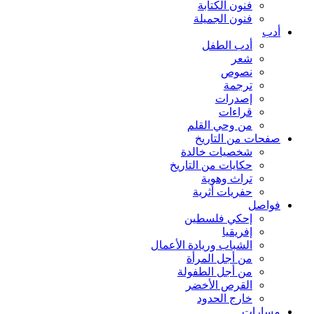
فنون الكتابة
فنون الجميلة
أدب
أدب الطفل
شعر
نصوص
ترجمة
إصدرات
قراءات
من وحي القلم
صفحات من التاريخ
شخصيات خالدة
حكايات من التاريخ
تراث وهوية
حفريات أثرية
فواصل
إحكي فلسطين
إفريقيا
الشباب وريادة الأعمال
من أجل المرأة
من أجل الطفولة
القرص الأخضر
خارج الحدود
مسارات