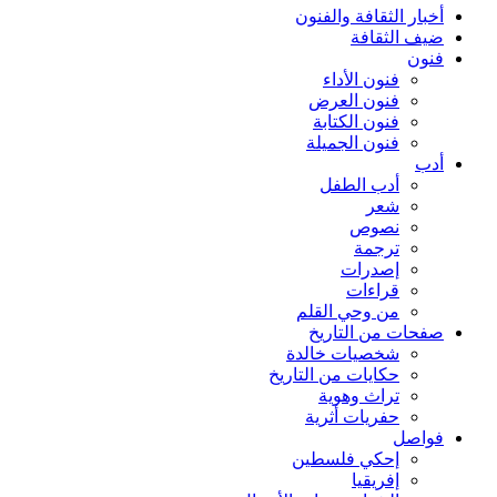
أخبار الثقافة والفنون
ضيف الثقافة
فنون
فنون الأداء
فنون العرض
فنون الكتابة
فنون الجميلة
أدب
أدب الطفل
شعر
نصوص
ترجمة
إصدرات
قراءات
من وحي القلم
صفحات من التاريخ
شخصيات خالدة
حكايات من التاريخ
تراث وهوية
حفريات أثرية
فواصل
إحكي فلسطين
إفريقيا