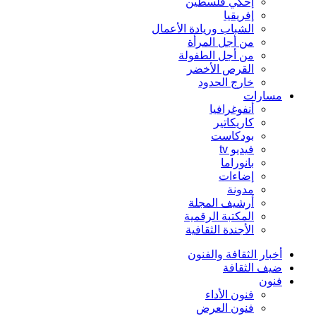
إحكي فلسطين
إفريقيا
الشباب وريادة الأعمال
من أجل المرأة
من أجل الطفولة
القرص الأخضر
خارج الحدود
مسارات
أنفوغرافيا
كاريكاتير
بودكاست
فيديو tv
بانوراما
إضاءات
مدونة
أرشيف المجلة
المكتبة الرقمية
الأجندة الثقافية
أخبار الثقافة والفنون
ضيف الثقافة
فنون
فنون الأداء
فنون العرض