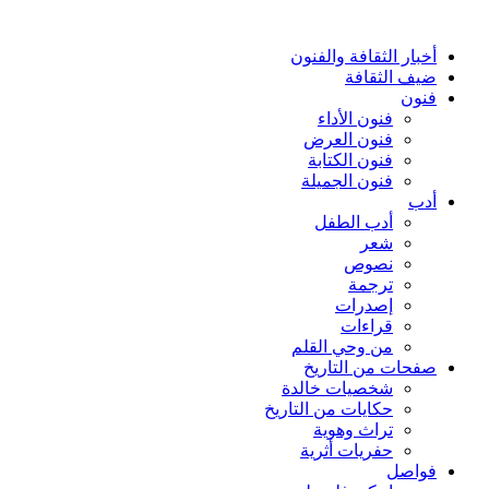
أخبار الثقافة والفنون
ضيف الثقافة
فنون
فنون الأداء
فنون العرض
فنون الكتابة
فنون الجميلة
أدب
أدب الطفل
شعر
نصوص
ترجمة
إصدرات
قراءات
من وحي القلم
صفحات من التاريخ
شخصيات خالدة
حكايات من التاريخ
تراث وهوية
حفريات أثرية
فواصل