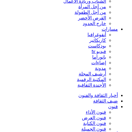
الشباب وريادة الأعمال
من أجل المرأة
من أجل الطفولة
القرص الأخضر
خارج الحدود
مسارات
أنفوغرافيا
كاريكاتير
بودكاست
فيديو tv
بانوراما
إضاءات
مدونة
أرشيف المجلة
المكتبة الرقمية
الأجندة الثقافية
أخبار الثقافة والفنون
ضيف الثقافة
فنون
فنون الأداء
فنون العرض
فنون الكتابة
فنون الجميلة