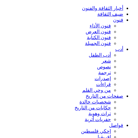
أخبار الثقافة والفنون
ضيف الثقافة
فنون
فنون الأداء
فنون العرض
فنون الكتابة
فنون الجميلة
أدب
أدب الطفل
شعر
نصوص
ترجمة
إصدرات
قراءات
من وحي القلم
صفحات من التاريخ
شخصيات خالدة
حكايات من التاريخ
تراث وهوية
حفريات أثرية
فواصل
إحكي فلسطين
إفريقيا