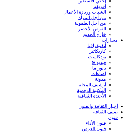
إحكي فلسطين
إفريقيا
الشباب وريادة الأعمال
من أجل المرأة
من أجل الطفولة
القرص الأخضر
خارج الحدود
مسارات
أنفوغرافيا
كاريكاتير
بودكاست
فيديو tv
بانوراما
إضاءات
مدونة
أرشيف المجلة
المكتبة الرقمية
الأجندة الثقافية
أخبار الثقافة والفنون
ضيف الثقافة
فنون
فنون الأداء
فنون العرض