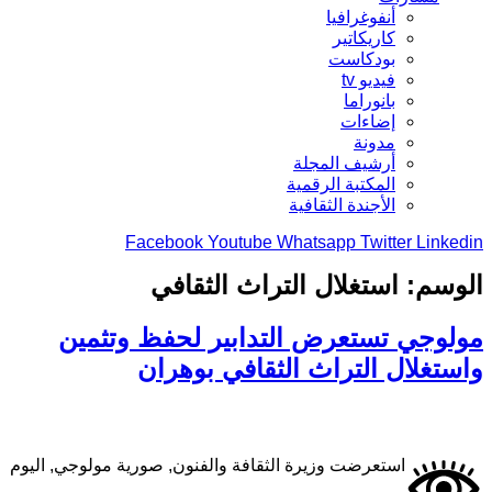
أنفوغرافيا
كاريكاتير
بودكاست
فيديو tv
بانوراما
إضاءات
مدونة
أرشيف المجلة
المكتبة الرقمية
الأجندة الثقافية
Facebook
Youtube
Whatsapp
Twitter
Linkedin
الوسم:
استغلال التراث الثقافي
مولوجي تستعرض التدابير لحفظ وتثمين
واستغلال التراث الثقافي بوهران
استعرضت وزيرة الثقافة والفنون, صورية مولوجي, اليوم