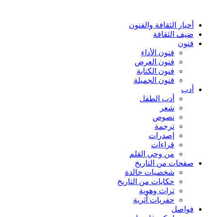
أخبار الثقافة والفنون
ضيف الثقافة
فنون
فنون الأداء
فنون العرض
فنون الكتابة
فنون الجميلة
أدب
أدب الطفل
شعر
نصوص
ترجمة
إصدرات
قراءات
من وحي القلم
صفحات من التاريخ
شخصيات خالدة
حكايات من التاريخ
تراث وهوية
حفريات أثرية
فواصل