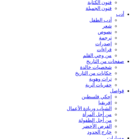
فنون الكتابة
فنون الجميلة
أدب
أدب الطفل
شعر
نصوص
ترجمة
إصدرات
قراءات
من وحي القلم
صفحات من التاريخ
شخصيات خالدة
حكايات من التاريخ
تراث وهوية
حفريات أثرية
فواصل
إحكي فلسطين
إفريقيا
الشباب وريادة الأعمال
من أجل المرأة
من أجل الطفولة
القرص الأخضر
خارج الحدود
مسارات