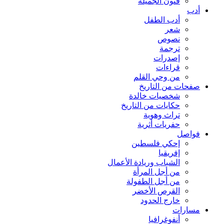
فنون الجميلة
أدب
أدب الطفل
شعر
نصوص
ترجمة
إصدرات
قراءات
من وحي القلم
صفحات من التاريخ
شخصيات خالدة
حكايات من التاريخ
تراث وهوية
حفريات أثرية
فواصل
إحكي فلسطين
إفريقيا
الشباب وريادة الأعمال
من أجل المرأة
من أجل الطفولة
القرص الأخضر
خارج الحدود
مسارات
أنفوغرافيا