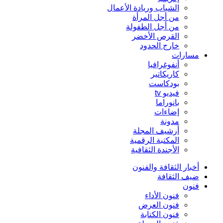
الشباب وريادة الأعمال
من أجل المرأة
من أجل الطفولة
القرص الأخضر
خارج الحدود
مسارات
أنفوغرافيا
كاريكاتير
بودكاست
فيديو tv
بانوراما
إضاءات
مدونة
أرشيف المجلة
المكتبة الرقمية
الأجندة الثقافية
أخبار الثقافة والفنون
ضيف الثقافة
فنون
فنون الأداء
فنون العرض
فنون الكتابة