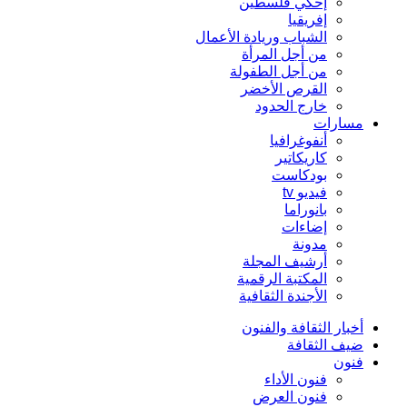
إحكي فلسطين
إفريقيا
الشباب وريادة الأعمال
من أجل المرأة
من أجل الطفولة
القرص الأخضر
خارج الحدود
مسارات
أنفوغرافيا
كاريكاتير
بودكاست
فيديو tv
بانوراما
إضاءات
مدونة
أرشيف المجلة
المكتبة الرقمية
الأجندة الثقافية
أخبار الثقافة والفنون
ضيف الثقافة
فنون
فنون الأداء
فنون العرض