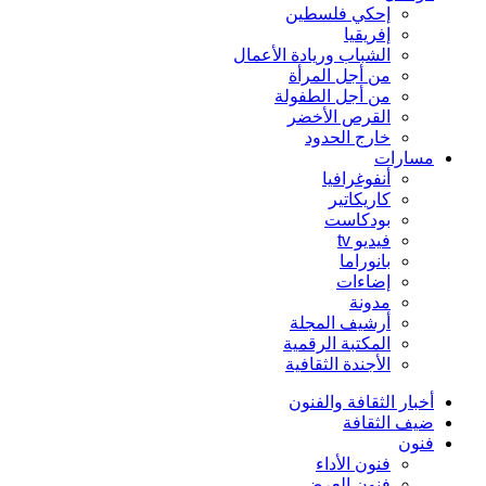
إحكي فلسطين
إفريقيا
الشباب وريادة الأعمال
من أجل المرأة
من أجل الطفولة
القرص الأخضر
خارج الحدود
مسارات
أنفوغرافيا
كاريكاتير
بودكاست
فيديو tv
بانوراما
إضاءات
مدونة
أرشيف المجلة
المكتبة الرقمية
الأجندة الثقافية
أخبار الثقافة والفنون
ضيف الثقافة
فنون
فنون الأداء
فنون العرض