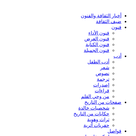
أخبار الثقافة والفنون
ضيف الثقافة
فنون
فنون الأداء
فنون العرض
فنون الكتابة
فنون الجميلة
أدب
أدب الطفل
شعر
نصوص
ترجمة
إصدرات
قراءات
من وحي القلم
صفحات من التاريخ
شخصيات خالدة
حكايات من التاريخ
تراث وهوية
حفريات أثرية
فواصل