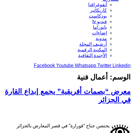
أنفوغرافيا
كاريكاتير
بودكاست
فيديو tv
بانوراما
إضاءات
مدونة
أرشيف المجلة
المكتبة الرقمية
الأجندة الثقافية
Facebook
Youtube
Whatsapp
Twitter
Linkedin
الوسم:
أعمال فنية
معرض “بصمات أفريقية” يجمع إبداع القارة
في الجزائر
يحتضن جناح “قورارة” في قصر المعارض بالجزائر