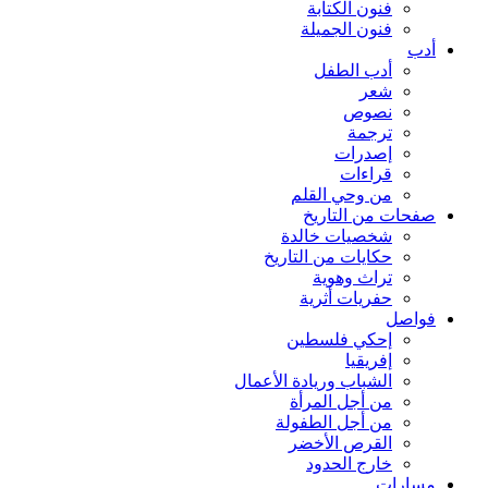
فنون الكتابة
فنون الجميلة
أدب
أدب الطفل
شعر
نصوص
ترجمة
إصدرات
قراءات
من وحي القلم
صفحات من التاريخ
شخصيات خالدة
حكايات من التاريخ
تراث وهوية
حفريات أثرية
فواصل
إحكي فلسطين
إفريقيا
الشباب وريادة الأعمال
من أجل المرأة
من أجل الطفولة
القرص الأخضر
خارج الحدود
مسارات