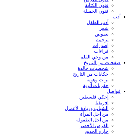
فنون الكتابة
فنون الجميلة
أدب
أدب الطفل
شعر
نصوص
ترجمة
إصدرات
قراءات
من وحي القلم
صفحات من التاريخ
شخصيات خالدة
حكايات من التاريخ
تراث وهوية
حفريات أثرية
فواصل
إحكي فلسطين
إفريقيا
الشباب وريادة الأعمال
من أجل المرأة
من أجل الطفولة
القرص الأخضر
خارج الحدود