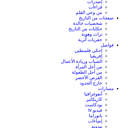
إصدرات
قراءات
من وحي القلم
صفحات من التاريخ
شخصيات خالدة
حكايات من التاريخ
تراث وهوية
حفريات أثرية
فواصل
إحكي فلسطين
إفريقيا
الشباب وريادة الأعمال
من أجل المرأة
من أجل الطفولة
القرص الأخضر
خارج الحدود
مسارات
أنفوغرافيا
كاريكاتير
بودكاست
فيديو tv
بانوراما
إضاءات
مدونة