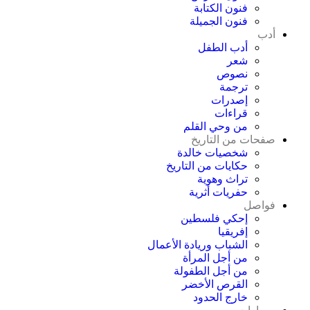
فنون الكتابة
فنون الجميلة
أدب
أدب الطفل
شعر
نصوص
ترجمة
إصدرات
قراءات
من وحي القلم
صفحات من التاريخ
شخصيات خالدة
حكايات من التاريخ
تراث وهوية
حفريات أثرية
فواصل
إحكي فلسطين
إفريقيا
الشباب وريادة الأعمال
من أجل المرأة
من أجل الطفولة
القرص الأخضر
خارج الحدود