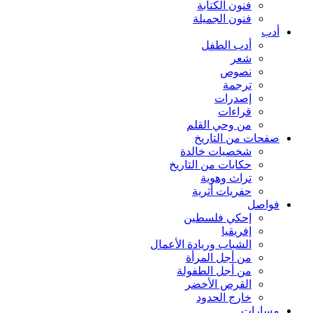
فنون الكتابة
فنون الجميلة
أدب
أدب الطفل
شعر
نصوص
ترجمة
إصدرات
قراءات
من وحي القلم
صفحات من التاريخ
شخصيات خالدة
حكايات من التاريخ
تراث وهوية
حفريات أثرية
فواصل
إحكي فلسطين
إفريقيا
الشباب وريادة الأعمال
من أجل المرأة
من أجل الطفولة
القرص الأخضر
خارج الحدود
مسارات