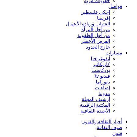
حفريات أثرية
فواصل
إحكي فلسطين
إفريقيا
الشباب وريادة الأعمال
من أجل المرأة
من أجل الطفولة
القرص الأخضر
خارج الحدود
مسارات
أنفوغرافيا
كاريكاتير
بودكاست
فيديو tv
بانوراما
إضاءات
مدونة
أرشيف المجلة
المكتبة الرقمية
الأجندة الثقافية
أخبار الثقافة والفنون
ضيف الثقافة
فنون