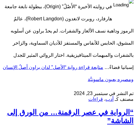
في روايته الأخيرة “الأَصْلُ” (Origin)، ببطولة نابغة جامعة
هارفارد، روبرت لانغدون (Robert Langdon)، عالمُ
الرموز وداهية نسف الألغاز والشفرات. لم يحدْ براون عن أسلوبه
المشوق، الحابس للأنفاس والمستفز للأديان السماوية، والزاخر
بالشفرات والمبهمات الميتافيزيقية. اختار الروائي المثير للجدل
إسبانيا فضاءً…
متابعة قراءة
رواية “الأصل” لدان براون أصلُ الإنسان
ومصيره بعيون ماسونيَّة
تم النشر في
سبتمبر 23, 2024
مصنف كـ
أدب
،
قراءات
“الرواية في عصر الرقمنة… من الورق إلى
الشاشة”