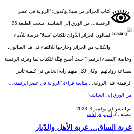
كتاب الجزائر من سيلا يؤكدون: “الرواية في عصر
الرقمنة… من الورق إلى الشاشة“ منحت الطبعة 26
لصالون الجزائر الدُّوَليّ للكتاب “سيلا” فرصة للأدباء
والكتاب من الجزائر وخارجها للالتقاء في هذا الصالون،
وخاصة “الفضاء الرقمي” حيث أصبح قِبْلَة للكتاب لما وفرته الرقمنة
لصناعة رواياتهم . وكان لكل منهم رأيه الخاص في كيفية تأثير
الرقمنة على الرواية…
متابعة قراءة
“الرواية في عصر الرقمنة…
من الورق إلى الشاشة”
تم النشر في
نوفمبر 3, 2023
مصنف كـ
أدب
،
قراءات
غربة الساق… غربة الأهل والدّيار