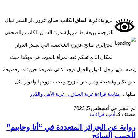
الرواية: غربة الساق الكاتب: صالح عزوز دار النشر خيال
للترجمة ربيعة بطلة رواية غربة الساق للكاتب والصحفي
الجزائري صالح عزوز، الشخصية التي تعيش الدوار
المكان الذي تحكم فيه المرأة بالموت في مهدّها حيث
يتصف فيها رجل الدوار بالجهل فيجد الأنثى فضيحة حين تلد، وفضيحة
حين تكبر وفضيحة وعار حين تتزوج وتنجب لزوجها ولدوار أنثى
مثلها…
متابعة قراءة
غربة الساق… غربة الأهل والدّيار
تم النشر في
أغسطس 5, 2023
مصنف كـ
أدب
،
قراءات
رواية عن الجزائر المتعددة في “أنا وحاييم”
للحبيب السائح