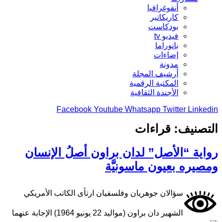
أنفوغرافيا
كاريكاتير
بودكاست
فيديو tv
بانوراما
إضاءات
مدونة
أرشيف المجلة
المكتبة الرقمية
الأجندة الثقافية
Facebook
Youtube
Whatsapp
Twitter
Linkedin
التصنيف:
قراءات
رواية “الأصل” لدان براون أصلُ الإنسان
ومصيره بعيون ماسونيَّة
سؤالان جوهريان وفلسفيان ارتأى الكاتب الأمريكي
الشهير دان براون (مواليد 22 يونيو 1964) الإجابة عنهما