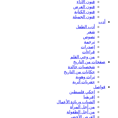
فنون الأداء
فنون العرض
فنون الكتابة
فنون الجميلة
أدب
أدب الطفل
شعر
نصوص
ترجمة
إصدرات
قراءات
من وحي القلم
صفحات من التاريخ
شخصيات خالدة
حكايات من التاريخ
تراث وهوية
حفريات أثرية
فواصل
إحكي فلسطين
إفريقيا
الشباب وريادة الأعمال
من أجل المرأة
من أجل الطفولة
القرص الأخضر