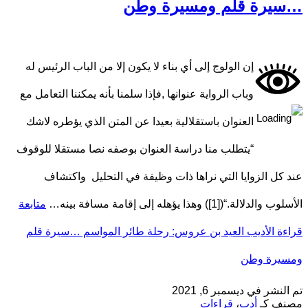
…سيرة قلم ومسيرة وطن
إن الولوج إلى أي بناء لا يكون إلا من الباب الرئيس له
وباب الرواية عنوانها ,فإذا سلمنا بأنه يمكننا التعامل مع
العنوان باستقلالية بعيدا عن المتن الذي يؤطره لاشك
“يتطلب منا دراسة العنوان بوصفه نصا مستقلا للوقوف
عند كل الزوايا التي نراها ذات وظيفة في التحليل واكتشاف
الأسلوب والدلالة.“([1]) وهذا يؤهله إلى إقامة مسافة بينه…
متابعة
قراءة
الأديب العيد بن عروس: رحلة طائر المواسم …سيرة قلم
ومسيرة وطن
تم النشر في
ديسمبر 6, 2021
مصنف كـ
أدب
،
قراءات