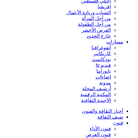
إحكي فلسطين
إفريقيا
الشباب وريادة الأعمال
من أجل المرأة
من أجل الطفولة
القرص الأخضر
خارج الحدود
مسارات
أنفوغرافيا
كاريكاتير
بودكاست
فيديو tv
بانوراما
إضاءات
مدونة
أرشيف المجلة
المكتبة الرقمية
الأجندة الثقافية
أخبار الثقافة والفنون
ضيف الثقافة
فنون
فنون الأداء
فنون العرض