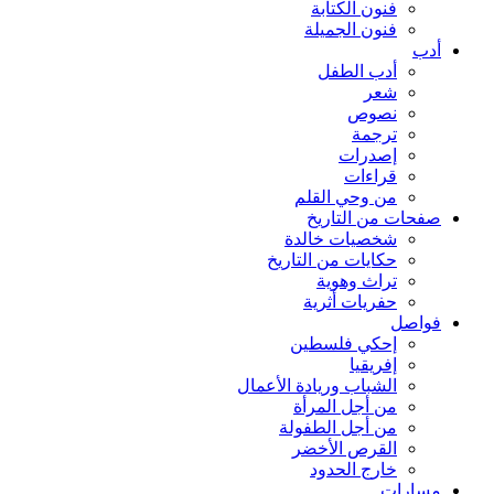
فنون الكتابة
فنون الجميلة
أدب
أدب الطفل
شعر
نصوص
ترجمة
إصدرات
قراءات
من وحي القلم
صفحات من التاريخ
شخصيات خالدة
حكايات من التاريخ
تراث وهوية
حفريات أثرية
فواصل
إحكي فلسطين
إفريقيا
الشباب وريادة الأعمال
من أجل المرأة
من أجل الطفولة
القرص الأخضر
خارج الحدود
مسارات