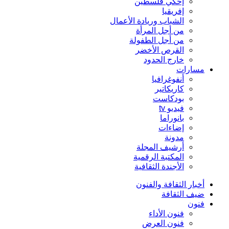
إحكي فلسطين
إفريقيا
الشباب وريادة الأعمال
من أجل المرأة
من أجل الطفولة
القرص الأخضر
خارج الحدود
مسارات
أنفوغرافيا
كاريكاتير
بودكاست
فيديو tv
بانوراما
إضاءات
مدونة
أرشيف المجلة
المكتبة الرقمية
الأجندة الثقافية
أخبار الثقافة والفنون
ضيف الثقافة
فنون
فنون الأداء
فنون العرض