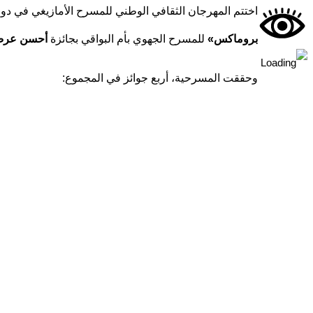
اختتم المهرجان الثقافي الوطني للمسرح الأمازيغي في دورته الـ14، التي احتضنها المسرح الجهوي الدكتور صالح لمباركية بباتنة خلال الفترة من 23 إلى 27 نوفمبر 2025
بروماكس»
للمسرح الجهوي بأم البواقي بجائزة
أحسن عرض
وحققت المسرحية، أربع جوائز في المجموع: