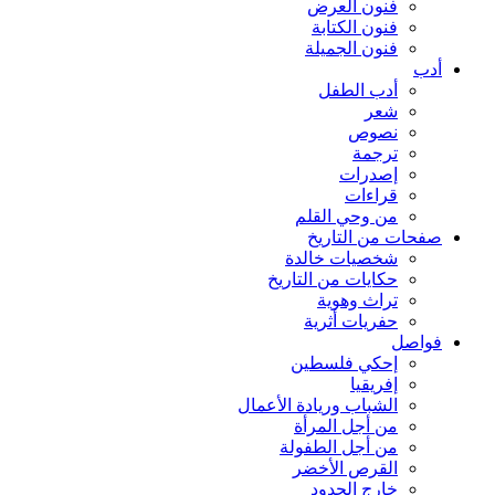
فنون العرض
فنون الكتابة
فنون الجميلة
أدب
أدب الطفل
شعر
نصوص
ترجمة
إصدرات
قراءات
من وحي القلم
صفحات من التاريخ
شخصيات خالدة
حكايات من التاريخ
تراث وهوية
حفريات أثرية
فواصل
إحكي فلسطين
إفريقيا
الشباب وريادة الأعمال
من أجل المرأة
من أجل الطفولة
القرص الأخضر
خارج الحدود