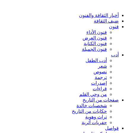
أخبار الثقافة والفنون
ضيف الثقافة
فنون
فنون الأداء
فنون العرض
فنون الكتابة
فنون الجميلة
أدب
أدب الطفل
شعر
نصوص
ترجمة
إصدرات
قراءات
من وحي القلم
صفحات من التاريخ
شخصيات خالدة
حكايات من التاريخ
تراث وهوية
حفريات أثرية
فواصل