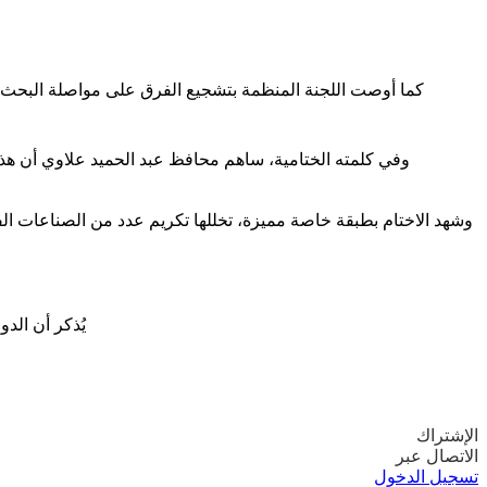
كما أوصت اللجنة المنظمة بتشجيع الفرق على مواصلة البحث ا
وفي كلمته الختامية، ساهم محافظ عبد الحميد علاوي أن هذه
وشهد الاختام بطبقة خاصة مميزة، تخللها تكريم عدد من الصناعات الف
يُذكر أن الدورة الـ14 تسمى هذه السنة باسم الفنان الراحل صالح حوش، تحت شعار «المسرح نبض هويتنا»
الإشتراك
الاتصال عبر
تسجيل الدخول