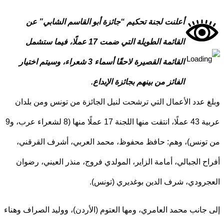
أعلنت لجنة تحكيم “جائزة أبو القاسم الشابي” عن
القائمة الطويلة التي ضمت 17 عملًا، فيما ستشمل
القائمة القصيرة لاحقًا أسماء 3 شعراء، وسيتم اختيار
الفائز من بينهم بجائزة الإبداع.
 عدد الأعمال التي ترشحت لنيل الجائزة من تونس ومن بلدان
عربية 43 عملًا، انتقت منها اللجنة 17 عملًا منها (8 لشعراء عرب، و9
ونس)، وهم: حافظ محفوظ، محمد العربي، أشرف القرقني،
ح الجبالي، أمامة الزاير، المولدي فروج، منذر العيني، رضوان
رودي، شرف الدين بوغديري (تونس).
جانب محمد العامري، ومها العتوم (الأردن)، ووليد الصراف وهناء