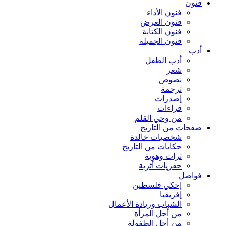
فنون
فنون الأداء
فنون العرض
فنون الكتابة
فنون الجميلة
أدب
أدب الطفل
شعر
نصوص
ترجمة
إصدرات
قراءات
من وحي القلم
صفحات من التاريخ
شخصيات خالدة
حكايات من التاريخ
تراث وهوية
حفريات أثرية
فواصل
إحكي فلسطين
إفريقيا
الشباب وريادة الأعمال
من أجل المرأة
من أجل الطفولة