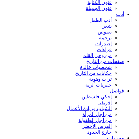
فنون الكتابة
فنون الجميلة
أدب
أدب الطفل
شعر
نصوص
ترجمة
إصدرات
قراءات
من وحي القلم
صفحات من التاريخ
شخصيات خالدة
حكايات من التاريخ
تراث وهوية
حفريات أثرية
فواصل
إحكي فلسطين
إفريقيا
الشباب وريادة الأعمال
من أجل المرأة
من أجل الطفولة
القرص الأخضر
خارج الحدود
مسارات