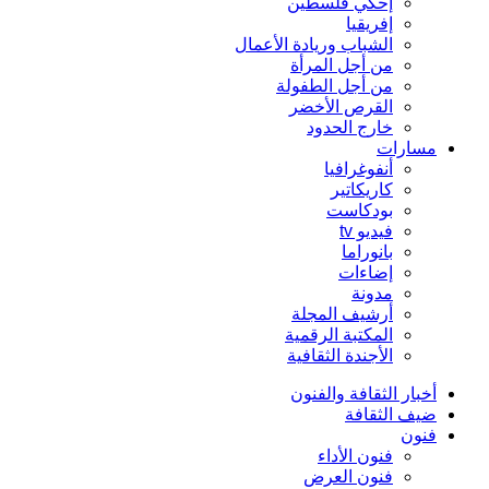
إحكي فلسطين
إفريقيا
الشباب وريادة الأعمال
من أجل المرأة
من أجل الطفولة
القرص الأخضر
خارج الحدود
مسارات
أنفوغرافيا
كاريكاتير
بودكاست
فيديو tv
بانوراما
إضاءات
مدونة
أرشيف المجلة
المكتبة الرقمية
الأجندة الثقافية
أخبار الثقافة والفنون
ضيف الثقافة
فنون
فنون الأداء
فنون العرض