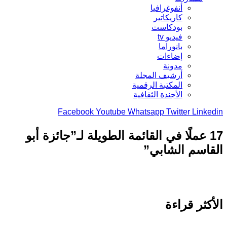
أنفوغرافيا
كاريكاتير
بودكاست
فيديو tv
بانوراما
إضاءات
مدونة
أرشيف المجلة
المكتبة الرقمية
الأجندة الثقافية
Facebook
Youtube
Whatsapp
Twitter
Link
17 عملًا في القائمة الطويلة لـ”جائزة أبو
اسم الشابي”
كثر قراءة