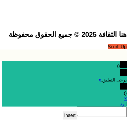
فة 2025 © جميع الحقوق محفوظة
Scrol
0
 التعليق.
x
Insert