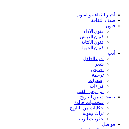
أخبار الثقافة والفنون
ضيف الثقافة
فنون
فنون الأداء
فنون العرض
فنون الكتابة
فنون الجميلة
أدب
أدب الطفل
شعر
نصوص
ترجمة
إصدرات
قراءات
من وحي القلم
صفحات من التاريخ
شخصيات خالدة
حكايات من التاريخ
تراث وهوية
حفريات أثرية
فواصل