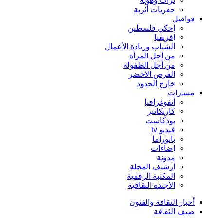
تراث وهوية
حفريات أثرية
فواصل
إحكي فلسطين
إفريقيا
الشباب وريادة الأعمال
من أجل المرأة
من أجل الطفولة
القرص الأخضر
خارج الحدود
مسارات
أنفوغرافيا
كاريكاتير
بودكاست
فيديو tv
بانوراما
إضاءات
مدونة
أرشيف المجلة
المكتبة الرقمية
الأجندة الثقافية
أخبار الثقافة والفنون
ضيف الثقافة