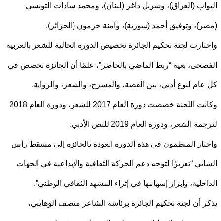
اب (العراق)، وشربل داغر (لبنان)، ومحمد سادات التونسي
)، وتوفيق أحمد (سورية)، وآمنة حزمون (الجزائر).
ارت لجنة تحكيم الجائزة تخصيص الدورة الحالية للشعر بالعربية
حى، بغية “ربط الماضي بالحاضر”، علمًا أن الجائزة تخصص في
ام لنوع أدبي، بين القصة، والمسرح، والشعر، والرواية.
وكانت اللجنة خصصت دورة العام 2017 للشعر، ودورة العام 2018
 الشعر، ودورة العام 2019 للنص الأدبي.
ار المنظمون في هذه الدورة العودة بالجائزة إلى مسقط رأس
بي “تعزيزًا لتوجه دعم الحركة الثقافية والإبداعية في الجهات
خلية، وإبراز إسهامها في إثراء المشهد الثقافي الوطني”.
 أن لجنة تحكيم الجائزة برئاسة الشاعر منصف الوهايبي،