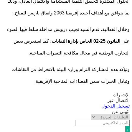
ول المبتكرة لتحقيق التنمية المستدامة والانتقال العادل، وذلك
افق مع أهداف أجندة إفريقيا 2063 واتفاق باريس للمناخ.
ل الفعالية، قدم السيد نجيب درويش مداخلة سلط فيها الضوء
القانون 25-02 الخاص بإدارة النفايات
، كما استعرض بعض
ارب الوطنية في مجال مكافحة التغيرات المناخية.
د هذه المشاركة التزام وزارة البيئة بالانخراط في النقاشات
دل الخبرات ضمن الفضاءات المناخية الإفريقية.
تراك
صال عبر
يل الدخول
ني عن