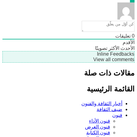
ليقات
دم
دث
الأكثر تصويتًا
Inline Feedb
View all comme
لات ذات صلة
ائمة الرئيسية
أخبار الثقافة والفنون
ضيف الثقافة
فنون
فنون الأداء
فنون العرض
فنون الكتابة