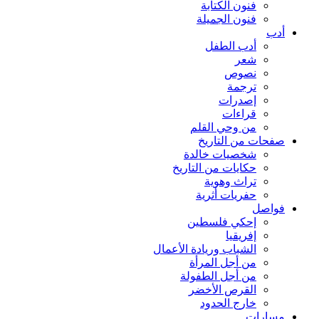
فنون الكتابة
فنون الجميلة
أدب
أدب الطفل
شعر
نصوص
ترجمة
إصدرات
قراءات
من وحي القلم
صفحات من التاريخ
شخصيات خالدة
حكايات من التاريخ
تراث وهوية
حفريات أثرية
فواصل
إحكي فلسطين
إفريقيا
الشباب وريادة الأعمال
من أجل المرأة
من أجل الطفولة
القرص الأخضر
خارج الحدود
مسارات