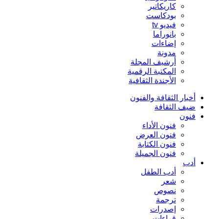
كاريكاتير
بودكاست
فيديو tv
بانوراما
إضاءات
مدونة
أرشيف المجلة
المكتبة الرقمية
الأجندة الثقافية
أخبار الثقافة والفنون
ضيف الثقافة
فنون
فنون الأداء
فنون العرض
فنون الكتابة
فنون الجميلة
أدب
أدب الطفل
شعر
نصوص
ترجمة
إصدرات
قراءات