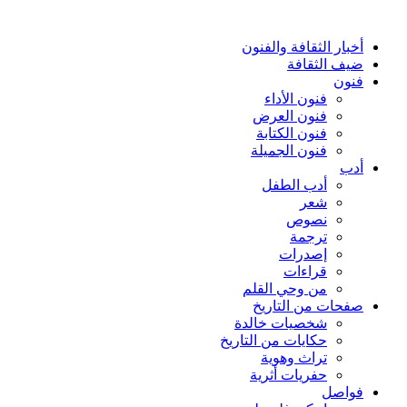
أخبار الثقافة والفنون
ضيف الثقافة
فنون
فنون الأداء
فنون العرض
فنون الكتابة
فنون الجميلة
أدب
أدب الطفل
شعر
نصوص
ترجمة
إصدرات
قراءات
من وحي القلم
صفحات من التاريخ
شخصيات خالدة
حكايات من التاريخ
تراث وهوية
حفريات أثرية
فواصل