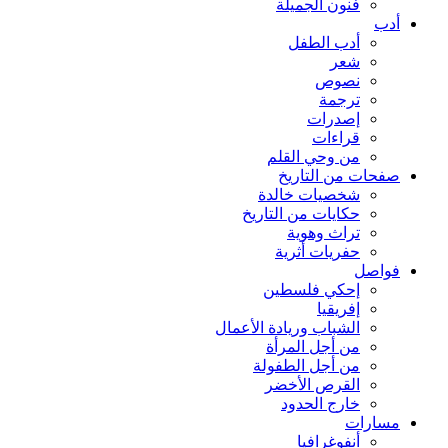
فنون الجميلة
أدب
أدب الطفل
شعر
نصوص
ترجمة
إصدرات
قراءات
من وحي القلم
صفحات من التاريخ
شخصيات خالدة
حكايات من التاريخ
تراث وهوية
حفريات أثرية
فواصل
إحكي فلسطين
إفريقيا
الشباب وريادة الأعمال
من أجل المرأة
من أجل الطفولة
القرص الأخضر
خارج الحدود
مسارات
أنفوغرافيا