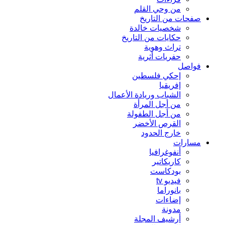
من وحي القلم
صفحات من التاريخ
شخصيات خالدة
حكايات من التاريخ
تراث وهوية
حفريات أثرية
فواصل
إحكي فلسطين
إفريقيا
الشباب وريادة الأعمال
من أجل المرأة
من أجل الطفولة
القرص الأخضر
خارج الحدود
مسارات
أنفوغرافيا
كاريكاتير
بودكاست
فيديو tv
بانوراما
إضاءات
مدونة
أرشيف المجلة