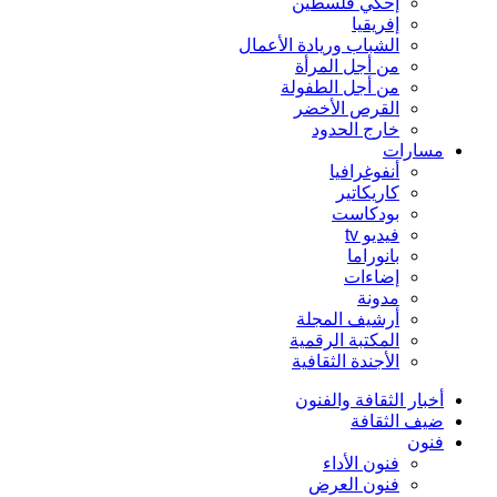
إحكي فلسطين
إفريقيا
الشباب وريادة الأعمال
من أجل المرأة
من أجل الطفولة
القرص الأخضر
خارج الحدود
مسارات
أنفوغرافيا
كاريكاتير
بودكاست
فيديو tv
بانوراما
إضاءات
مدونة
أرشيف المجلة
المكتبة الرقمية
الأجندة الثقافية
أخبار الثقافة والفنون
ضيف الثقافة
فنون
فنون الأداء
فنون العرض