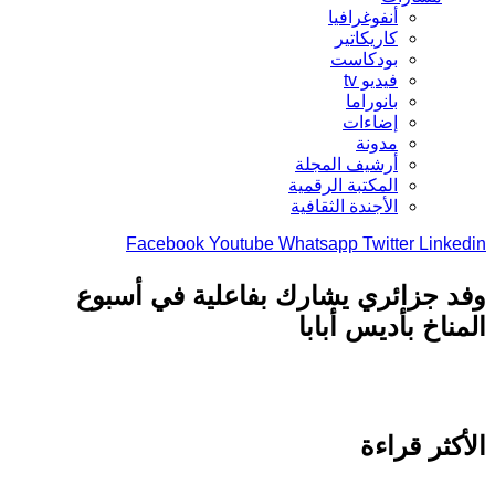
أنفوغرافيا
كاريكاتير
بودكاست
فيديو tv
بانوراما
إضاءات
مدونة
أرشيف المجلة
المكتبة الرقمية
الأجندة الثقافية
Facebook
Youtube
Whatsapp
Twitter
Link
 جزائري يشارك بفاعلية في أسبوع
ناخ بأديس أبابا
كثر قراءة