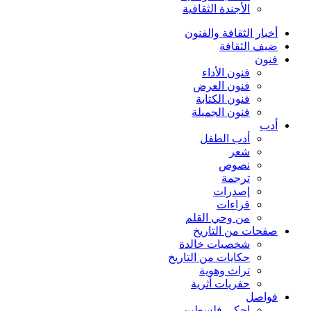
الأجندة الثقافية
أخبار الثقافة والفنون
ضيف الثقافة
فنون
فنون الأداء
فنون العرض
فنون الكتابة
فنون الجميلة
أدب
أدب الطفل
شعر
نصوص
ترجمة
إصدرات
قراءات
من وحي القلم
صفحات من التاريخ
شخصيات خالدة
حكايات من التاريخ
تراث وهوية
حفريات أثرية
فواصل
إحكي فلسطين