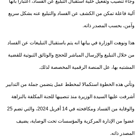
 تنصيب وتفعيل خلية استقبال التبليغ عن الفساد، اعتبارا بأنها
 فاعلة تمكن من الكشف عن الفساد والتبليغ عنه بشكل سريع
، بحسب المصدر ذاته.
ونوهت الوزارة في بيانها انه يتم باستقبال التبليغات عن الفساد
لال التبليغ والإرسال المباشر للحجج والوثائق الثبوتية للقضية
تبه بها، عل المنصة الرقمية المخصصة لذلك.
ي هذه الخطوة استكمالا لمخطط عمل يتضمن جملة من التدابير
ت عليها السيدة الوزيرة منذ تنصيبها للجنة المكلفة بالنزاهة
والوقاية من الفساد ومكافحته في 14 أفريل 2024، والتي تضم 25
 من الإدارة المركزية والمؤسسات تحت الوصاية، يضيف
در ذاته.