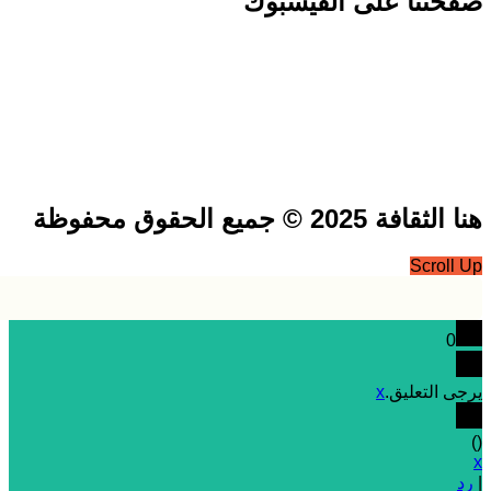
تنا على الفيسبوك
فة 2025 © جميع الحقوق محفوظة
Scrol
0
 التعليق.
x