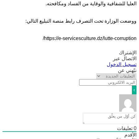
يا للشفافية والوقاية من الفساد ومكافحته.
ت الوزارة تحت التصرف رابط منصة التبليغ التالي:
https://e-servicesculture.dz/lutte-corrupt
تراك
صال عبر
يل الدخول
ني عن
ليقات
دم