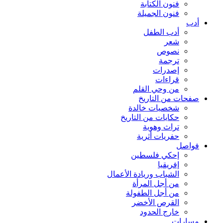
فنون الكتابة
فنون الجميلة
أدب
أدب الطفل
شعر
نصوص
ترجمة
إصدرات
قراءات
من وحي القلم
صفحات من التاريخ
شخصيات خالدة
حكايات من التاريخ
تراث وهوية
حفريات أثرية
فواصل
إحكي فلسطين
إفريقيا
الشباب وريادة الأعمال
من أجل المرأة
من أجل الطفولة
القرص الأخضر
خارج الحدود
مسارات