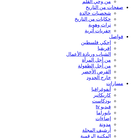
من وحي القلم
صفحات من التاريخ
شخصيات خالدة
حكايات من التاريخ
تراث وهوية
حفريات أثرية
فواصل
إحكي فلسطين
إفريقيا
الشباب وريادة الأعمال
من أجل المرأة
من أجل الطفولة
القرص الأخضر
خارج الحدود
مسارات
أنفوغرافيا
كاريكاتير
بودكاست
فيديو tv
بانوراما
إضاءات
مدونة
أرشيف المجلة
المكتبة الرقمية