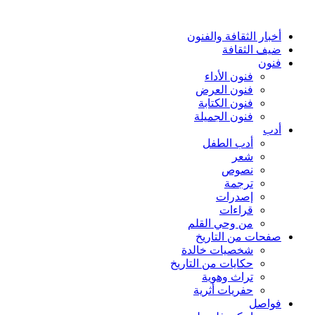
أخبار الثقافة والفنون
ضيف الثقافة
فنون
فنون الأداء
فنون العرض
فنون الكتابة
فنون الجميلة
أدب
أدب الطفل
شعر
نصوص
ترجمة
إصدرات
قراءات
من وحي القلم
صفحات من التاريخ
شخصيات خالدة
حكايات من التاريخ
تراث وهوية
حفريات أثرية
فواصل