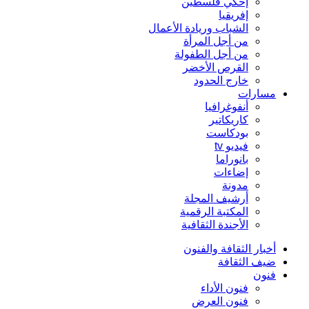
إحكي فلسطين
إفريقيا
الشباب وريادة الأعمال
من أجل المرأة
من أجل الطفولة
القرص الأخضر
خارج الحدود
مسارات
أنفوغرافيا
كاريكاتير
بودكاست
فيديو tv
بانوراما
إضاءات
مدونة
أرشيف المجلة
المكتبة الرقمية
الأجندة الثقافية
أخبار الثقافة والفنون
ضيف الثقافة
فنون
فنون الأداء
فنون العرض