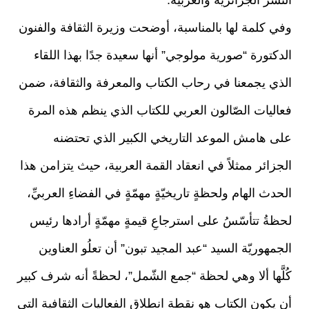
النشر الجزائرية والعربية.
وفي كلمة لها بالمناسبة، أوضحت وزيرة الثقافة والفنون
الدكتورة “صورية مولوجي” أنها سعيدة جدًا بهذا اللقاء
الذي يجمعنا في رحاب الكتاب والمعرفة والثقافة، ضمن
فعاليات الصّالون العربي للكتاب الذي ينظم هذه المرة
على هامش الموعد التاريخي الكبير الذي تحتضنه
الجزائر ممثلاً في انعقاد القمة العربية، حيث يتزامن هذا
الحدث الهام ولحظةٍ تاريخيّةٍ مهمّةٍ في الفضاءِ العربيِّ،
لحظةُ تتأسّسُ على استرجاعِ قيمةٍ مهمّةٍ أرادها رئيس
الجمهوريّة السيد “عبد المجيد تبون” أن تعلُو العناوين
كُلَّها ألا وهي لحظة “جمع الشّمل”، لحظةً أنه شرف كبير
أن يكون الكتاب هو نقطة انطلاق الفعاليات الثقافية التي