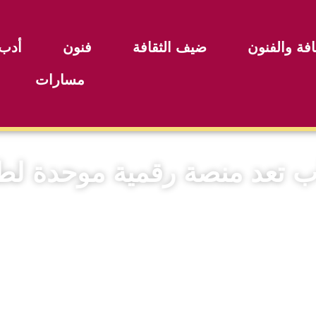
افة والفنون
ضيف الثقافة
فنون
أدب
مسارات
ب تعد منصة رقمية موحدة لطل