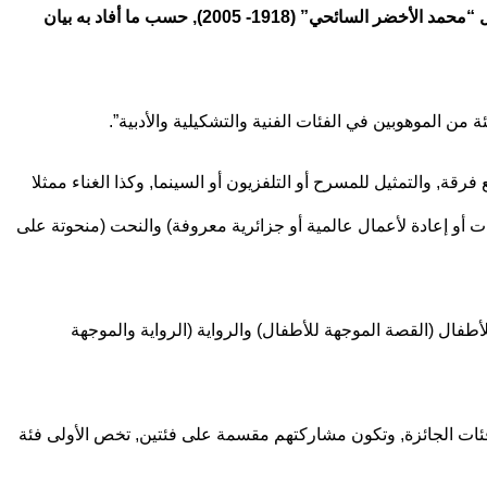
أعلنت وزارة الثقافة والفنون عن فتح باب الترشح للدورة الثالثة لجائزة “أشبال الثقافة”, والتي ستحمل اسم الأديب الشاعر الراحل “محمد الأخضر السائحي” (1918- 2005), حسب ما أفاد به بيان
رقة, والتمثيل للمسرح أو التلفزيون أو السينما, وكذا الغناء ممثلا
ت أو إعادة لأعمال عالمية أو جزائرية معروفة) والنحت (منحوتة على
أطفال (القصة الموجهة للأطفال) والرواية (الرواية والموجهة
الجزائريين المقيمين في الجزائر وخارجها من الذين تتراوح أعمارهم ما بين 7 و16 عاما, في إحدى فئات الجائزة, وتكون مشاركتهم مقسمة على فئتين, تخص الأولى فئة