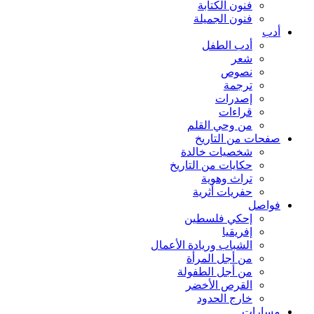
فنون الكتابة
فنون الجميلة
أدب
أدب الطفل
شعر
نصوص
ترجمة
إصدرات
قراءات
من وحي القلم
صفحات من التاريخ
شخصيات خالدة
حكايات من التاريخ
تراث وهوية
حفريات أثرية
فواصل
إحكي فلسطين
إفريقيا
الشباب وريادة الأعمال
من أجل المرأة
من أجل الطفولة
القرص الأخضر
خارج الحدود
مسارات