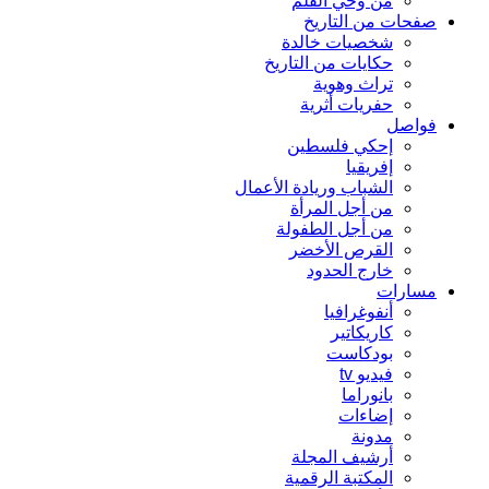
من وحي القلم
صفحات من التاريخ
شخصيات خالدة
حكايات من التاريخ
تراث وهوية
حفريات أثرية
فواصل
إحكي فلسطين
إفريقيا
الشباب وريادة الأعمال
من أجل المرأة
من أجل الطفولة
القرص الأخضر
خارج الحدود
مسارات
أنفوغرافيا
كاريكاتير
بودكاست
فيديو tv
بانوراما
إضاءات
مدونة
أرشيف المجلة
المكتبة الرقمية