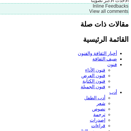
الأحدث
الأكثر تصويتًا
Inline Feedbacks
View all comments
مقالات ذات صلة
القائمة الرئيسية
أخبار الثقافة والفنون
ضيف الثقافة
فنون
فنون الأداء
فنون العرض
فنون الكتابة
فنون الجميلة
أدب
أدب الطفل
شعر
نصوص
ترجمة
إصدرات
قراءات