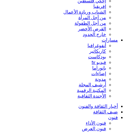
إحكي فلسطين
إفريقيا
الشباب وريادة الأعمال
من أجل المرأة
من أجل الطفولة
القرص الأخضر
خارج الحدود
مسارات
أنفوغرافيا
كاريكاتير
بودكاست
فيديو tv
بانوراما
إضاءات
مدونة
أرشيف المجلة
المكتبة الرقمية
الأجندة الثقافية
أخبار الثقافة والفنون
ضيف الثقافة
فنون
فنون الأداء
فنون العرض