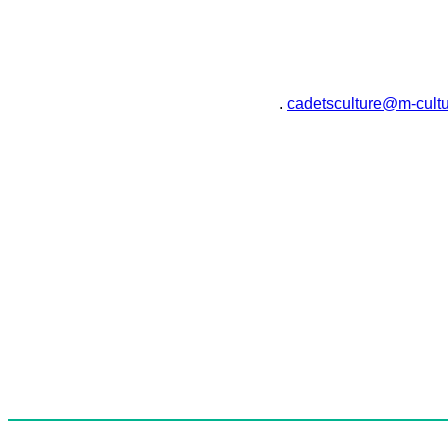
.
cadetsculture@m-cultu