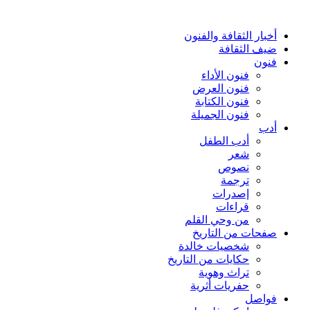
أخبار الثقافة والفنون
ضيف الثقافة
فنون
فنون الأداء
فنون العرض
فنون الكتابة
فنون الجميلة
أدب
أدب الطفل
شعر
نصوص
ترجمة
إصدرات
قراءات
من وحي القلم
صفحات من التاريخ
شخصيات خالدة
حكايات من التاريخ
تراث وهوية
حفريات أثرية
فواصل