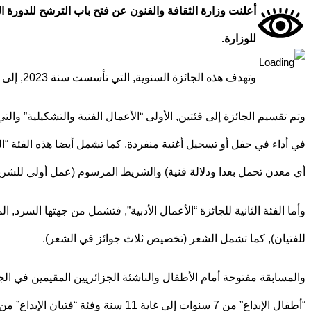
للوزارة.
وتهدف هذه الجائزة السنوية, التي تأسست سنة 2023, إلى “تشكيل إضافة في المشهد الثقافي والإبداعي الجزائري, ومرافقة الناشئة من الموهوبين في الفئات الفنية والتشكيلية والأدبية”.
وتم تقسيم الجائزة إلى فئتين, الأولى “الأعمال الفنية والتشكيلية” وال
في أداء في حفل أو تسجيل أغنية منفردة, كما تشمل أيضا هذه الفئة “ا
أي معدن تحمل بعدا ودلالة فنية) والشريط المرسوم (عمل أولي للشر
وأما الفئة الثانية للجائزة “الأعمال الأدبية”, فتشمل من جهتها السرد
للفتيان), كما تشمل الشعر (تخصيص ثلاث جوائز في الشعر).
“أطفال الإبداع” من 7 سنوات إلى غاية 11 سنة وفئة “فتيان الإبداع” من 12 سنة إلى غاية 16 سنة.